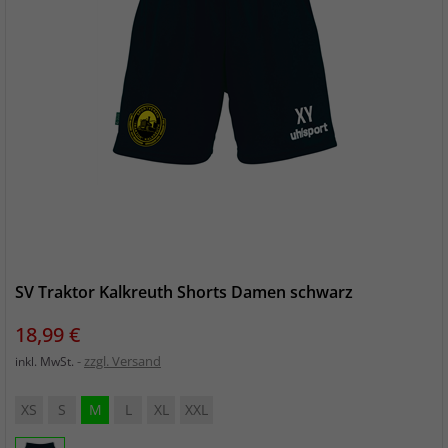
SV Traktor Kalkreuth Shorts Damen schwarz
Preis
18,99 €
zzgl. Versand
inkl. MwSt.
XS
S
M
L
XL
XXL