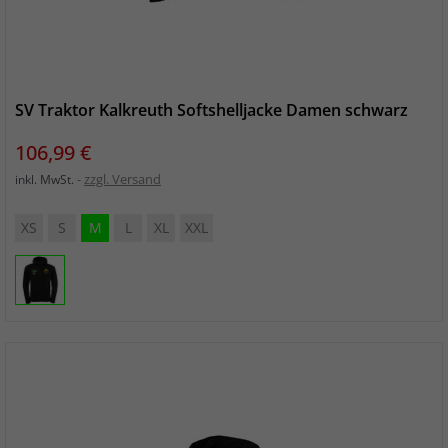
SV Traktor Kalkreuth Softshelljacke Damen schwarz
Preis
106,99 €
zzgl. Versand
inkl. MwSt.
XS
S
M
L
XL
XXL