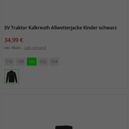
SV Traktor Kalkreuth Allwetterjacke Kinder schwarz
Preis
34,99 €
zzgl. Versand
inkl. MwSt.
116
128
140
152
164