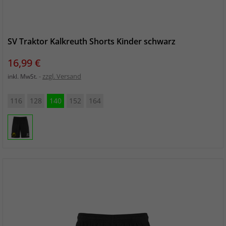
SV Traktor Kalkreuth Shorts Kinder schwarz
Preis
16,99 €
zzgl. Versand
inkl. MwSt.
116
128
140
152
164