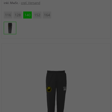
zzgl. Versand
inkl. MwSt.
116
128
140
152
164