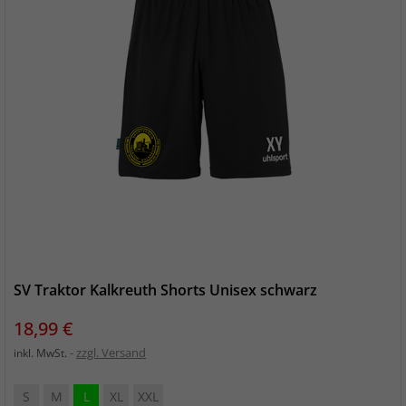
SV Traktor Kalkreuth Shorts Unisex schwarz
Preis
18,99 €
zzgl. Versand
inkl. MwSt.
S
M
L
XL
XXL