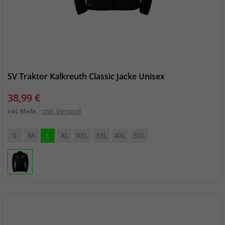
SV Traktor Kalkreuth Classic Jacke Unisex
Preis
38,99 €
zzgl. Versand
inkl. MwSt.
S
M
L
XL
XXL
3XL
4XL
5XL