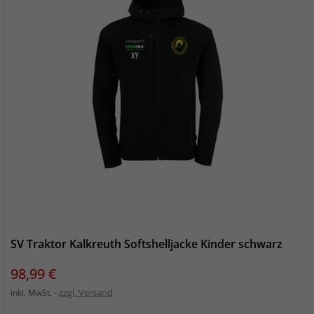
SV Traktor Kalkreuth Softshelljacke Kinder schwarz
Preis
98,99 €
zzgl. Versand
inkl. MwSt.