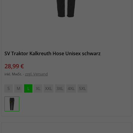
SV Traktor Kalkreuth Hose Unisex schwarz
Preis
28,99 €
zzgl. Versand
inkl. MwSt.
S
M
L
XL
XXL
3XL
4XL
5XL