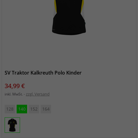
SV Traktor Kalkreuth Polo Kinder
Preis
34,99 €
zzgl. Versand
inkl. MwSt.
128
140
152
164