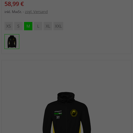
Preis
58,99 €
zzgl. Versand
inkl. MwSt.
XS
S
M
L
XL
XXL