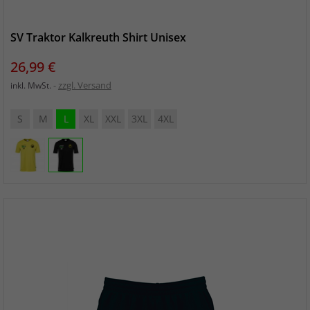
SV Traktor Kalkreuth Shirt Unisex
Preis
26,99 €
zzgl. Versand
inkl. MwSt.
S
M
L
XL
XXL
3XL
4XL