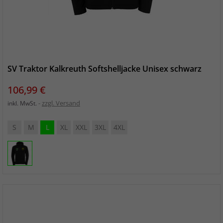
SV Traktor Kalkreuth Softshelljacke Unisex schwarz
Preis
106,99 €
zzgl. Versand
inkl. MwSt.
S
M
L
XL
XXL
3XL
4XL