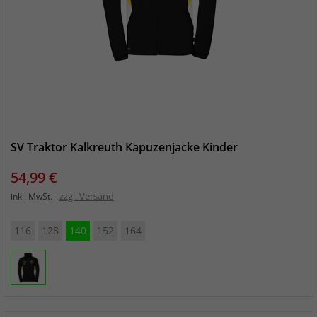
SV Traktor Kalkreuth Kapuzenjacke Kinder
Preis
54,99 €
zzgl. Versand
inkl. MwSt.
116
128
140
152
164