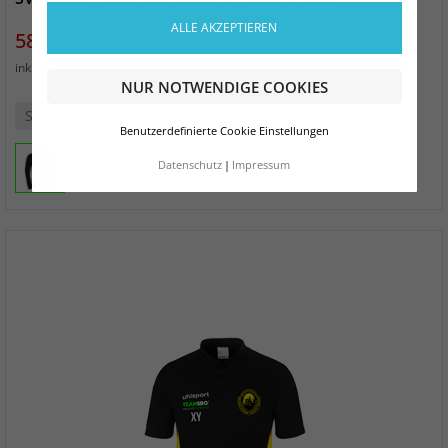
ALLE AKZEPTIEREN
Preis
58,99 €
zzgl. Versand
inkl. MwSt.
NUR NOTWENDIGE COOKIES
S
M
L
XL
XXL
3XL
4XL
Benutzerdefinierte Cookie Einstellungen
Datenschutz
Impressum