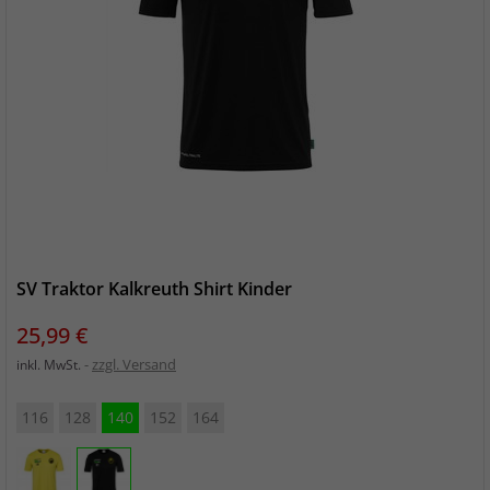
SV Traktor Kalkreuth Shirt Kinder
Preis
25,99 €
zzgl. Versand
inkl. MwSt.
116
128
140
152
164