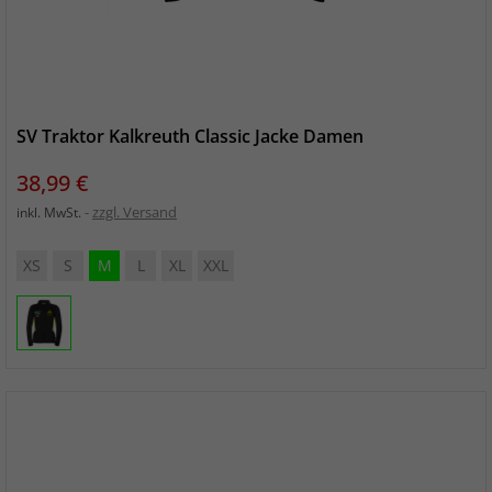
SV Traktor Kalkreuth Classic Jacke Damen
Preis
38,99 €
zzgl. Versand
inkl. MwSt.
XS
S
M
L
XL
XXL