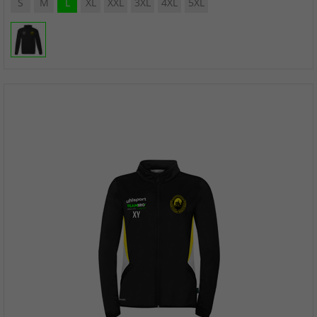
S
M
L
XL
XXL
3XL
4XL
5XL