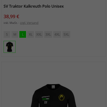
SV Traktor Kalkreuth Polo Unisex
Preis
38,99 €
zzgl. Versand
inkl. MwSt.
S
M
L
XL
XXL
3XL
4XL
5XL