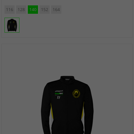
116
128
140
152
164