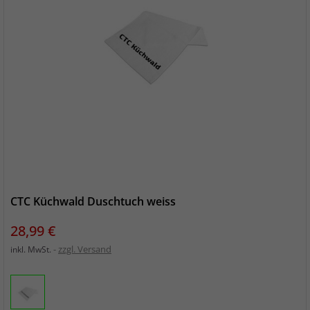
CTC Küchwald Duschtuch weiss
Preis
28,99 €
zzgl. Versand
inkl. MwSt.