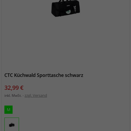
CTC Küchwald Sporttasche schwarz
Preis
32,99 €
zzgl. Versand
inkl. MwSt.
M