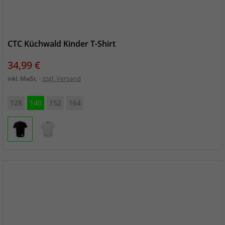
CTC Küchwald Kinder T-Shirt
Preis
34,99 €
zzgl. Versand
inkl. MwSt.
128
140
152
164