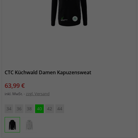
CTC Küchwald Damen Kapuzensweat
Preis
63,99 €
zzgl. Versand
inkl. MwSt.
34
36
38
40
42
44