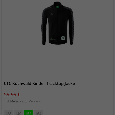
CTC Küchwald Kinder Tracktop Jacke
Preis
59,99 €
zzgl. Versand
inkl. MwSt.
128
140
152
164