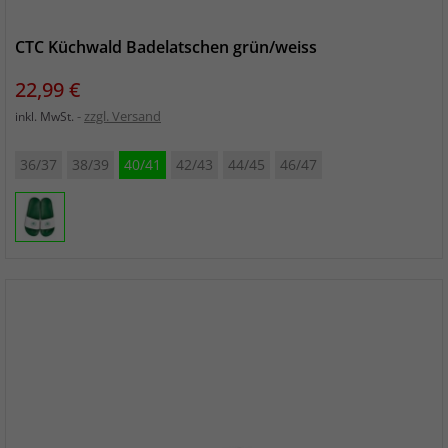
CTC Küchwald Badelatschen grün/weiss
Preis
22,99 €
zzgl. Versand
inkl. MwSt.
36/37
38/39
40/41
42/43
44/45
46/47