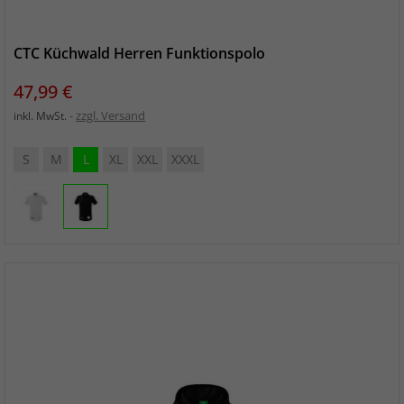
CTC Küchwald Herren Funktionspolo
Preis
47,99 €
zzgl. Versand
inkl. MwSt.
S
M
L
XL
XXL
XXXL