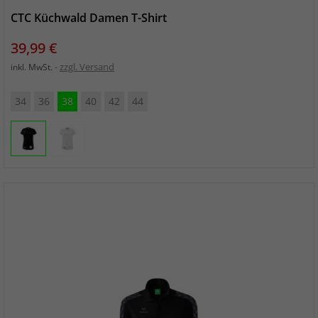
CTC Küchwald Damen T-Shirt
Preis
39,99 €
zzgl. Versand
inkl. MwSt.
34
36
38
40
42
44