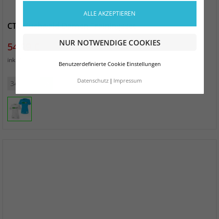
ALLE AKZEPTIEREN
CTC Küchwald Damen Trainingsset
NUR NOTWENDIGE COOKIES
Preis
54,99 €
zzgl. Versand
inkl. MwSt.
Benutzerdefinierte Cookie Einstellungen
Datenschutz
Impressum
34
36
38
40
42
44
46