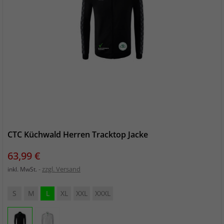
CTC Küchwald Herren Tracktop Jacke
Preis
63,99 €
zzgl. Versand
inkl. MwSt.
S
M
L
XL
XXL
XXXL