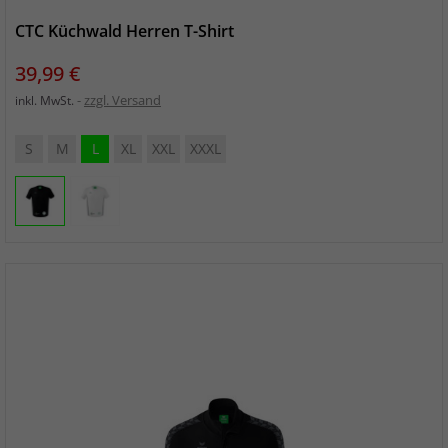
CTC Küchwald Herren T-Shirt
Preis
39,99 €
zzgl. Versand
inkl. MwSt.
S
M
L
XL
XXL
XXXL