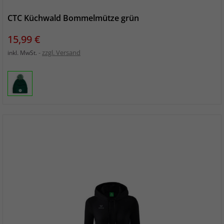
CTC Küchwald Bommelmütze grün
Preis
15,99 €
zzgl. Versand
inkl. MwSt.