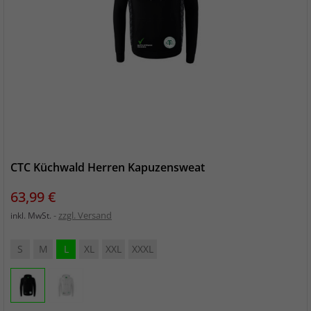
CTC Küchwald Herren Kapuzensweat
Preis
63,99 €
zzgl. Versand
inkl. MwSt.
S
M
L
XL
XXL
XXXL