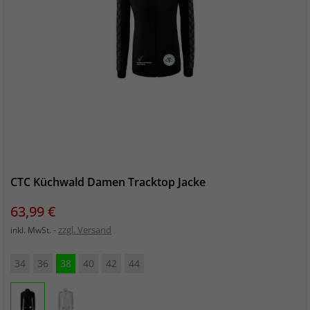
CTC Küchwald Damen Tracktop Jacke
Preis
63,99 €
zzgl. Versand
inkl. MwSt.
34
36
38
40
42
44