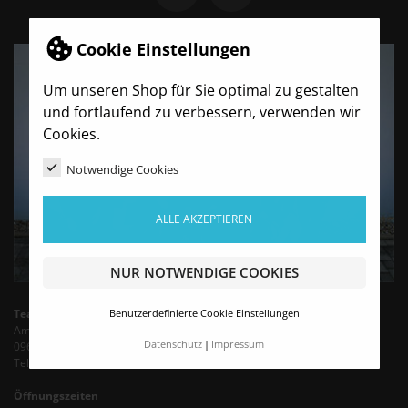
Cookie Einstellungen
Um unseren Shop für Sie optimal zu gestalten
und fortlaufend zu verbessern, verwenden wir
Cookies.
Notwendige Cookies
ALLE AKZEPTIEREN
NUR NOTWENDIGE COOKIES
TeamBro - Sporthaus Haubold
Benutzerdefinierte Cookie Einstellungen
Am Wasserturm 6
Datenschutz
Impressum
09603 Siebenlehn
Tel.: +49 35242 - 66683 (Mo-Fr 9-13 Uhr)
Öffnungszeiten