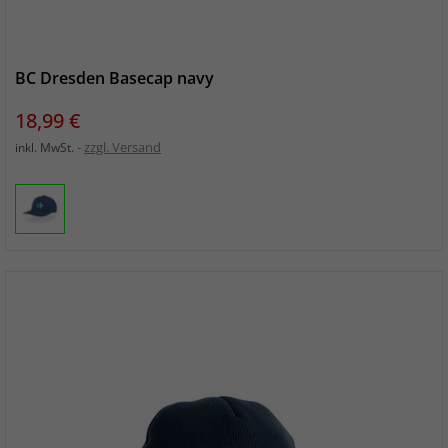
BC Dresden Basecap navy
Preis
18,99 €
zzgl. Versand
inkl. MwSt.