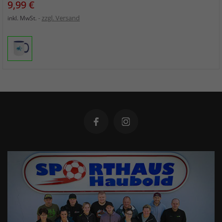
Preis
9,99 €
zzgl. Versand
inkl. MwSt.