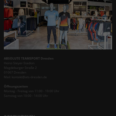
ABSOLUTE TEAMSPORT Dresden
Heinz-Steyer-Stadion
Magdeburger Straße 2
01067 Dresden
Mail: kontakt@ats-dresden.de
Öffnungszeiten
Montag - Freitag von 11:00 - 19:00 Uhr
Samstag von 10:00 - 14:00 Uhr