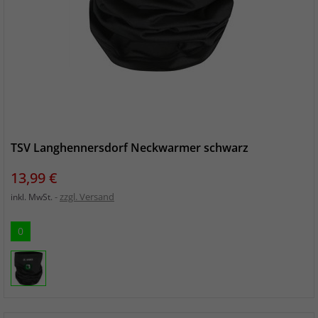
TSV Langhennersdorf Neckwarmer schwarz
Preis
13,99 €
zzgl. Versand
inkl. MwSt.
0