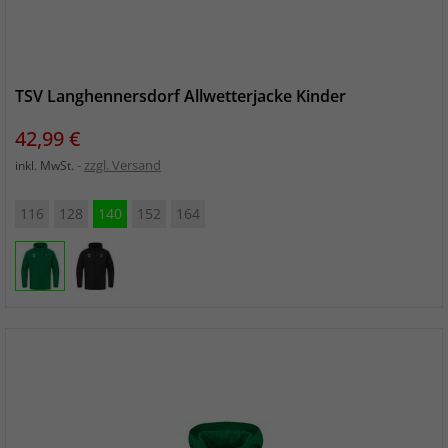
TSV Langhennersdorf Allwetterjacke Kinder
Preis
42,99 €
zzgl. Versand
inkl. MwSt.
116
128
140
152
164