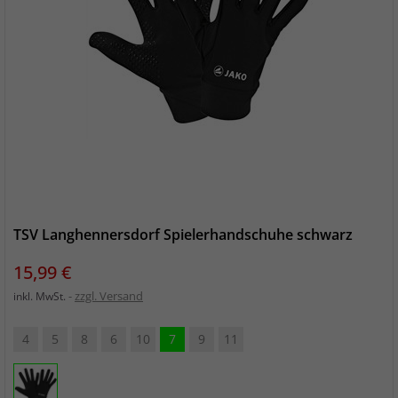
TSV Langhennersdorf Spielerhandschuhe schwarz
Preis
15,99 €
zzgl. Versand
inkl. MwSt.
4
5
8
6
10
7
9
11