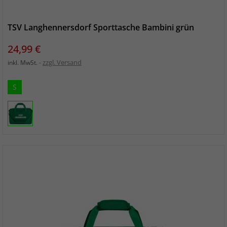
TSV Langhennersdorf Sporttasche Bambini grün
Preis
24,99 €
zzgl. Versand
inkl. MwSt.
S