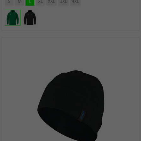
S
M
L
XL
XXL
3XL
4XL