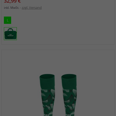
Preis
32,99 €
zzgl. Versand
inkl. MwSt.
L