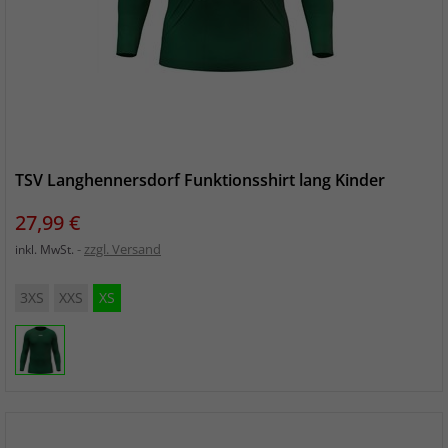
TSV Langhennersdorf Funktionsshirt lang Kinder
Preis
27,99 €
zzgl. Versand
inkl. MwSt.
3XS
XXS
XS