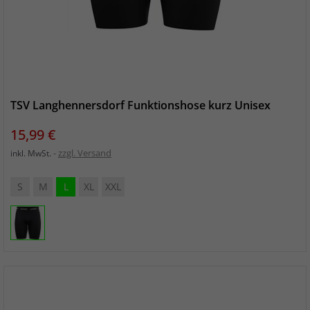
TSV Langhennersdorf Funktionshose kurz Unisex
Preis
15,99 €
zzgl. Versand
inkl. MwSt.
S
M
L
XL
XXL