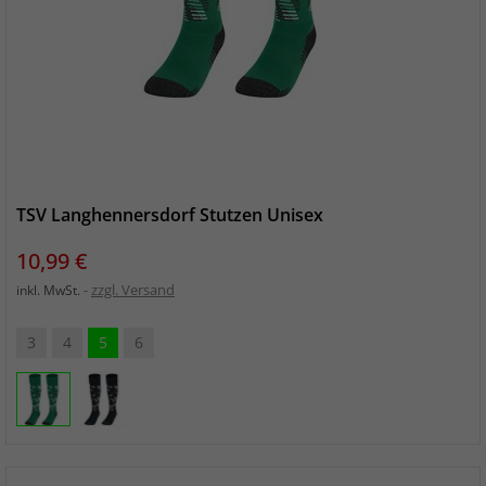
TSV Langhennersdorf Stutzen Unisex
Preis
10,99 €
zzgl. Versand
inkl. MwSt.
3
4
5
6