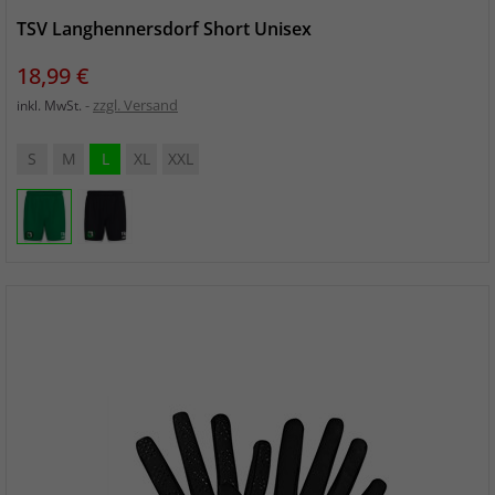
TSV Langhennersdorf Short Unisex
Preis
18,99 €
zzgl. Versand
inkl. MwSt.
S
M
L
XL
XXL