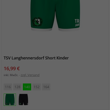
TSV Langhennersdorf Short Kinder
Preis
16,99 €
zzgl. Versand
inkl. MwSt.
116
128
140
152
164