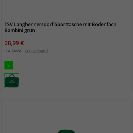
TSV Langhennersdorf Sporttasche mit Bodenfach
Bambini grün
Preis
28,99 €
zzgl. Versand
inkl. MwSt.
S