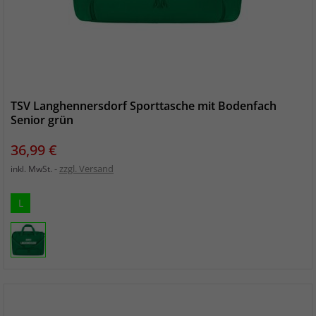
TSV Langhennersdorf Sporttasche mit Bodenfach
Senior grün
Preis
36,99 €
zzgl. Versand
inkl. MwSt.
L