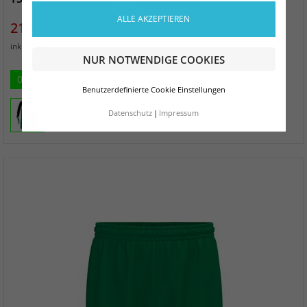
ALLE AKZEPTIEREN
Preis
21,99 €
zzgl. Versand
inkl. MwSt.
NUR NOTWENDIGE COOKIES
0
Benutzerdefinierte Cookie Einstellungen
Datenschutz
Impressum