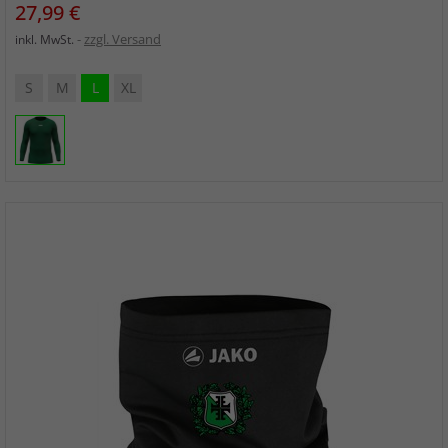
Preis
27,99 €
zzgl. Versand
inkl. MwSt.
S
M
L
XL