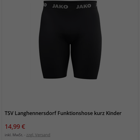
TSV Langhennersdorf Funktionshose kurz Kinder
Preis
14,99 €
zzgl. Versand
inkl. MwSt.