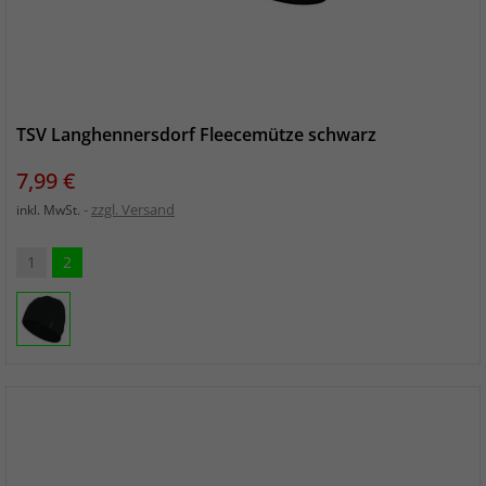
TSV Langhennersdorf Fleecemütze schwarz
Preis
7,99 €
zzgl. Versand
inkl. MwSt.
1
2