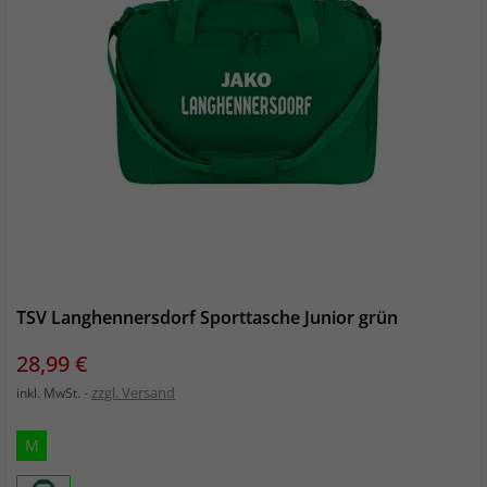
TSV Langhennersdorf Sporttasche Junior grün
Preis
28,99 €
zzgl. Versand
inkl. MwSt.
M