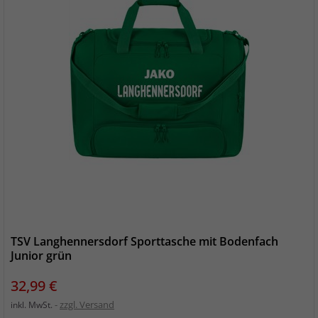
TSV Langhennersdorf Sporttasche mit Bodenfach
Junior grün
Preis
32,99 €
zzgl. Versand
inkl. MwSt.