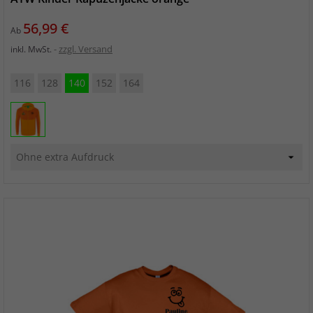
Preis
56,99 €
Ab
zzgl. Versand
inkl. MwSt.
116
128
140
152
164