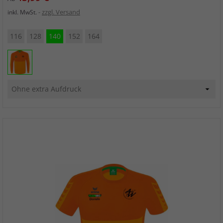
zzgl. Versand
inkl. MwSt.
116
128
140
152
164