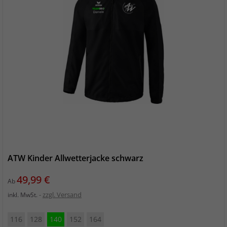
ATW Kinder Allwetterjacke schwarz
Preis
49,99 €
Ab
zzgl. Versand
inkl. MwSt.
116
128
140
152
164