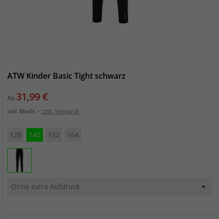
ATW Kinder Basic Tight schwarz
Preis
31,99 €
Ab
zzgl. Versand
inkl. MwSt.
128
140
152
164