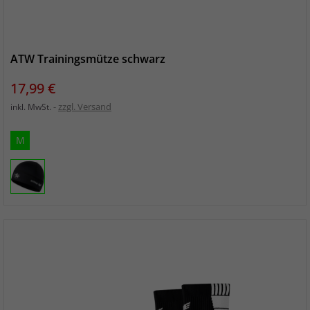
ATW Trainingsmütze schwarz
Preis
17,99 €
zzgl. Versand
inkl. MwSt.
M