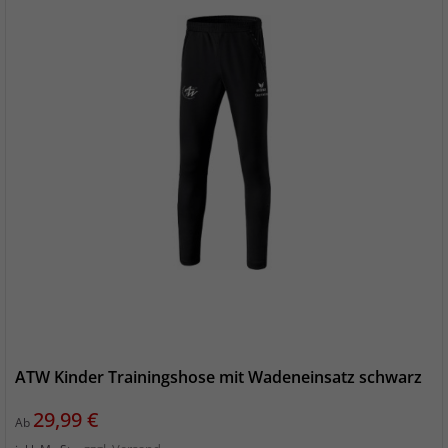
ATW Kinder Trainingshose mit Wadeneinsatz schwarz
Preis
29,99 €
Ab