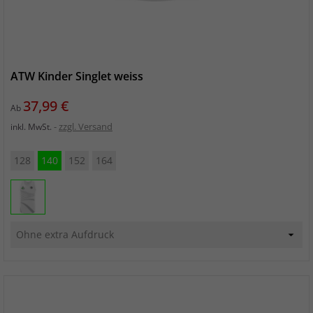
ATW Kinder Singlet weiss
Preis
37,99 €
Ab
zzgl. Versand
inkl. MwSt.
128
140
152
164