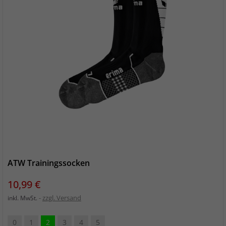
ATW Trainingssocken
Preis
10,99 €
zzgl. Versand
inkl. MwSt.
0
1
2
3
4
5