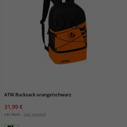
ATW Rucksack orange/schwarz
Preis
31,99 €
zzgl. Versand
inkl. MwSt.