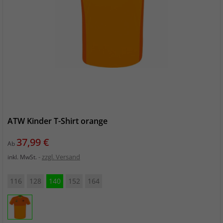
ATW Kinder T-Shirt orange
Preis
37,99 €
Ab
zzgl. Versand
inkl. MwSt.
116
128
140
152
164