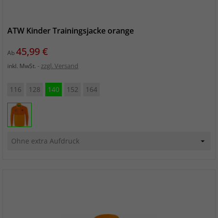
ATW Kinder Trainingsjacke orange
Preis
45,99 €
Ab
zzgl. Versand
inkl. MwSt.
116
128
140
152
164