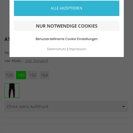
ALLE AKZEPTIEREN
NUR NOTWENDIGE COOKIES
ATW Kinder Präsentationshose schwarz/weiß
Benutzerdefinierte Cookie Einstellungen
Datenschutz
Impressum
Preis
39,99 €
Ab
zzgl. Versand
inkl. MwSt.
128
140
152
164