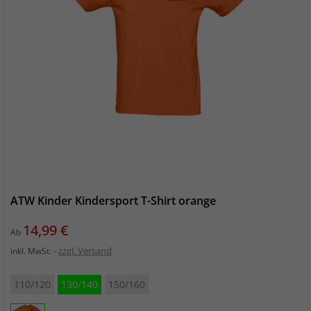
ATW Kinder Kindersport T-Shirt orange
Preis
14,99 €
Ab
zzgl. Versand
inkl. MwSt.
110/120
130/140
150/160