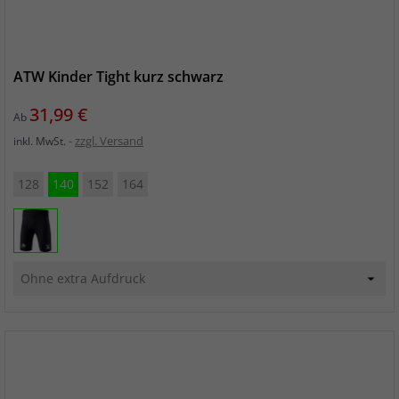
ATW Kinder Tight kurz schwarz
Preis
31,99 €
Ab
zzgl. Versand
inkl. MwSt.
128
140
152
164