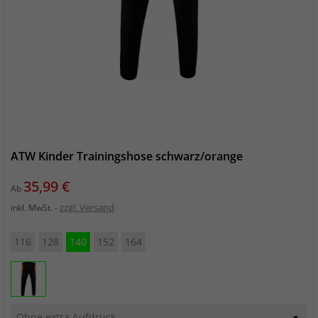
ATW Kinder Trainingshose schwarz/orange
Preis
35,99 €
Ab
zzgl. Versand
inkl. MwSt.
116
128
140
152
164