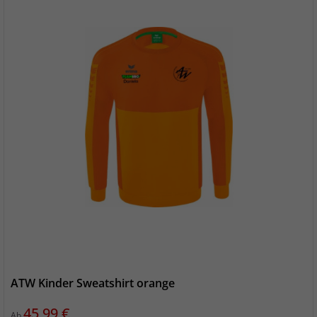
ATW Kinder Sweatshirt orange
Preis
45,99 €
Ab