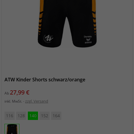
ATW Kinder Shorts schwarz/orange
Preis
27,99 €
Ab
zzgl. Versand
inkl. MwSt.
116
128
140
152
164