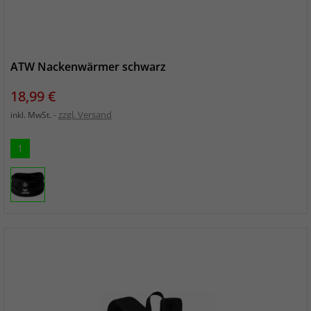
ATW Nackenwärmer schwarz
Preis
18,99 €
zzgl. Versand
inkl. MwSt.
1