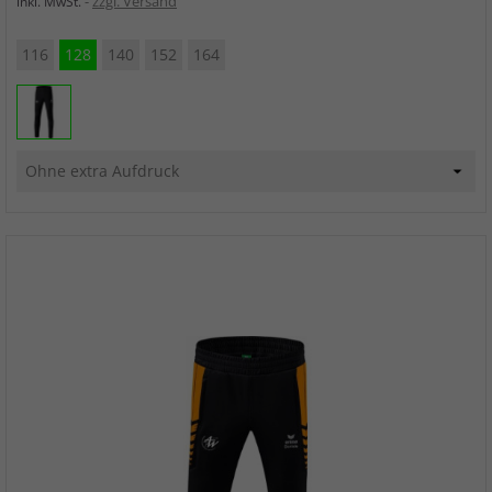
zzgl. Versand
inkl. MwSt.
116
128
140
152
164