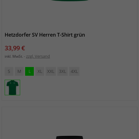
Hetzdorfer SV Herren T-Shirt grün
Preis
33,99 €
zzgl. Versand
inkl. MwSt.
S
M
L
XL
XXL
3XL
4XL