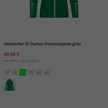
Hetzdorfer SV Damen Polyesterjacke grün
Preis
49,99 €
zzgl. Versand
inkl. MwSt.
34
36
38
40
42
44