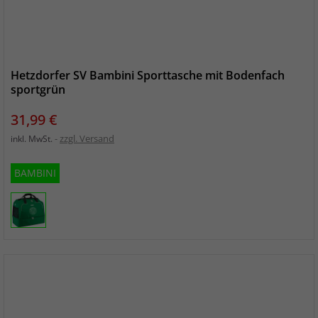
Hetzdorfer SV Bambini Sporttasche mit Bodenfach
sportgrün
Preis
31,99 €
zzgl. Versand
inkl. MwSt.
BAMBINI