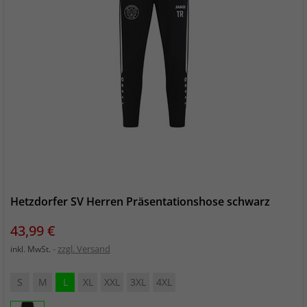
Hetzdorfer SV Herren Präsentationshose schwarz
Preis
43,99 €
zzgl. Versand
inkl. MwSt.
S
M
L
XL
XXL
3XL
4XL