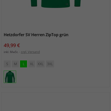
Hetzdorfer SV Herren ZipTop grün
Preis
49,99 €
zzgl. Versand
inkl. MwSt.
S
M
L
XL
XXL
3XL