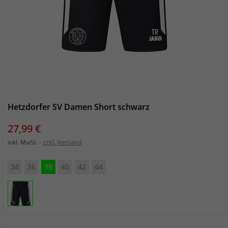
Hetzdorfer SV Damen Short schwarz
Preis
27,99 €
zzgl. Versand
inkl. MwSt.
34
36
38
40
42
44