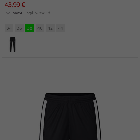
Preis
43,99 €
zzgl. Versand
inkl. MwSt.
34
36
38
40
42
44