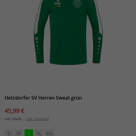
Hetzdorfer SV Herren Sweat grün
Preis
45,99 €
zzgl. Versand
inkl. MwSt.
S
M
L
XL
XXL