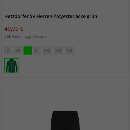
Hetzdorfer SV Herren Polyesterjacke grün
Preis
49,99 €
zzgl. Versand
inkl. MwSt.
S
M
L
XL
XXL
3XL
4XL