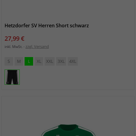
Hetzdorfer SV Herren Short schwarz
Preis
27,99 €
zzgl. Versand
inkl. MwSt.
S
M
L
XL
XXL
3XL
4XL