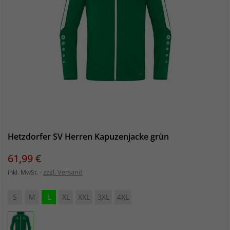
Hetzdorfer SV Herren Kapuzenjacke grün
Preis
61,99 €
zzgl. Versand
inkl. MwSt.
S
M
L
XL
XXL
3XL
4XL