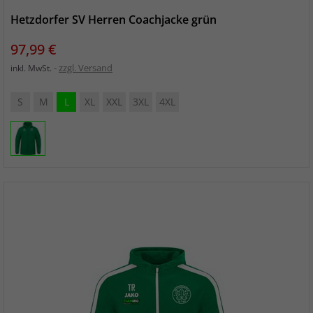
Hetzdorfer SV Herren Coachjacke grün
Preis
97,99 €
zzgl. Versand
inkl. MwSt.
S
M
L
XL
XXL
3XL
4XL