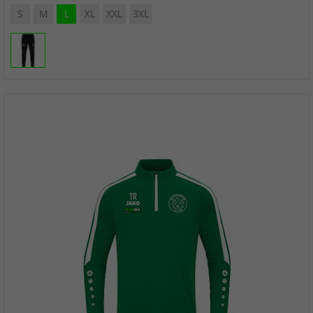
S
M
L
XL
XXL
3XL