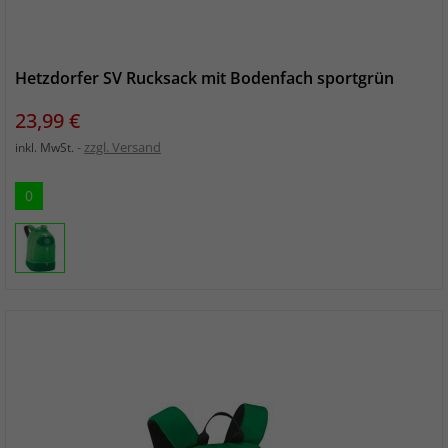
Hetzdorfer SV Rucksack mit Bodenfach sportgrün
Preis
23,99 €
zzgl. Versand
inkl. MwSt.
0