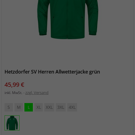
Hetzdorfer SV Herren Allwetterjacke grün
Preis
45,99 €
zzgl. Versand
inkl. MwSt.
S
M
L
XL
XXL
3XL
4XL