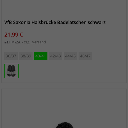
VfB Saxonia Halsbrücke Badelatschen schwarz
Preis
21,99 €
zzgl. Versand
inkl. MwSt.
36/37
38/39
40/41
42/43
44/45
46/47