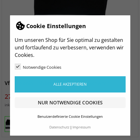
Cookie Einstellungen
Um unseren Shop für Sie optimal zu gestalten
und fortlaufend zu verbessern, verwenden wir
Cookies.
Notwendige Cookies
VfB Saxonia Halsbrücke Duschtuch schwarz
ALLE AKZEPTIEREN
Preis
27,99 €
NUR NOTWENDIGE COOKIES
zzgl. Versand
inkl. MwSt.
Benutzerdefinierte Cookie Einstellungen
Datenschutz
Impressum