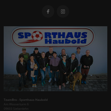
TeamBro - Sporthaus Haubold
Am Wasserturm 6
09603 Siebenlehn