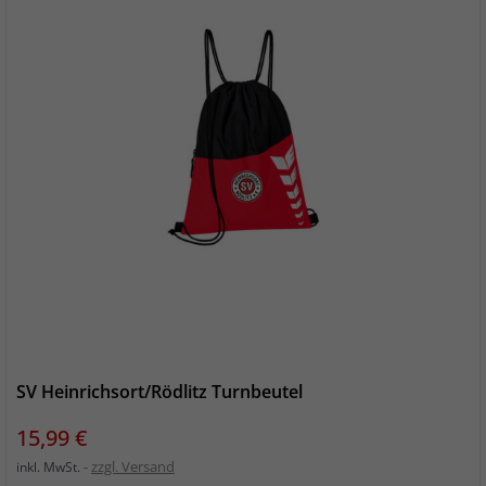
SV Heinrichsort/Rödlitz Turnbeutel
Preis
15,99 €
zzgl. Versand
inkl. MwSt.