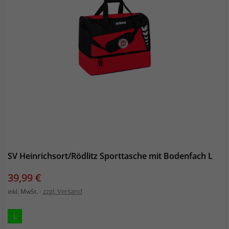
SV Heinrichsort/Rödlitz Sporttasche mit Bodenfach L
Preis
39,99 €
zzgl. Versand
inkl. MwSt.
L