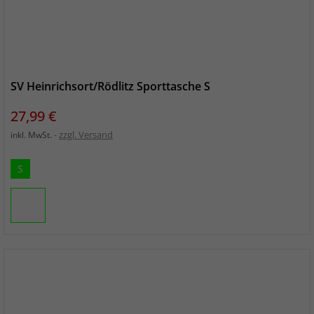
SV Heinrichsort/Rödlitz Sporttasche S
Preis
27,99 €
zzgl. Versand
inkl. MwSt.
S