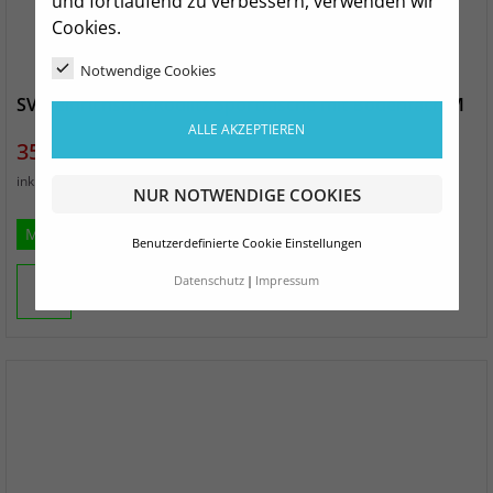
und fortlaufend zu verbessern, verwenden wir
Cookies.
Notwendige Cookies
SV Heinrichsort/Rödlitz Sporttasche mit Bodenfach M
ALLE AKZEPTIEREN
Preis
35,99 €
zzgl. Versand
inkl. MwSt.
NUR NOTWENDIGE COOKIES
M
Benutzerdefinierte Cookie Einstellungen
Datenschutz
Impressum