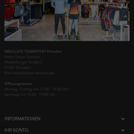
ABSOLUTE TEAMSPORT Dresden
Heinz-Steyer-Stadion
Magdeburger Straße 2
01067 Dresden
Mail: kontakt@ats-dresden.de
Öffnungszeiten
Montag - Freitag von 11:00 - 19:00 Uhr
Samstag von 10:00 - 14:00 Uhr
INFORMATIONEN

IHR KONTO
