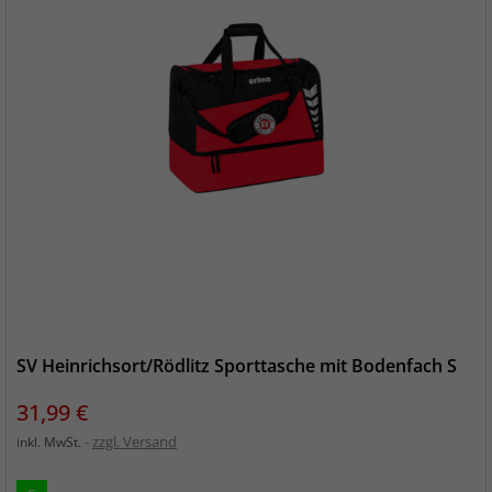
SV Heinrichsort/Rödlitz Sporttasche mit Bodenfach S
Preis
31,99 €
zzgl. Versand
inkl. MwSt.