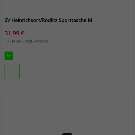
SV Heinrichsort/Rödlitz Sporttasche M
Preis
31,99 €
zzgl. Versand
inkl. MwSt.
M