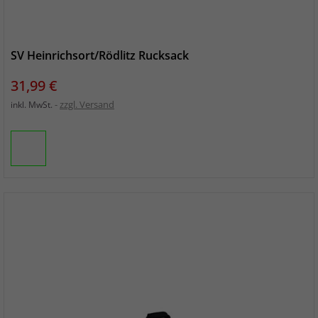
SV Heinrichsort/Rödlitz Rucksack
Preis
31,99 €
zzgl. Versand
inkl. MwSt.