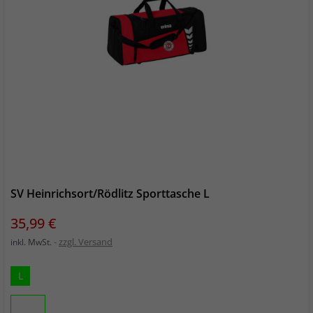
SV Heinrichsort/Rödlitz Sporttasche L
Preis
35,99 €
zzgl. Versand
inkl. MwSt.
L