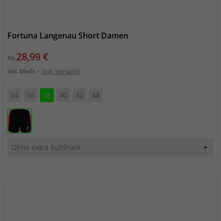
Fortuna Langenau Short Damen
Preis
28,99 €
Ab
zzgl. Versand
inkl. MwSt.
34
36
38
40
42
44