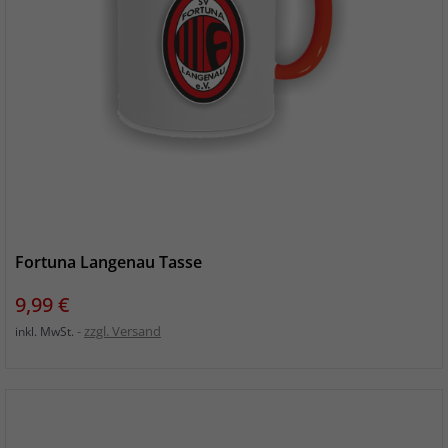
Fortuna Langenau Tasse
Preis
9,99 €
zzgl. Versand
inkl. MwSt.