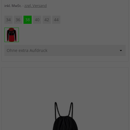
zzgl. Versand
inkl. MwSt.
34
36
38
40
42
44