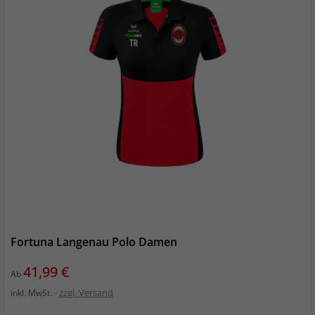
Fortuna Langenau Polo Damen
Preis
41,99 €
Ab
zzgl. Versand
inkl. MwSt.