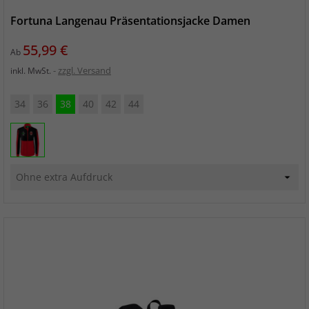
Fortuna Langenau Präsentationsjacke Damen
Preis
55,99 €
Ab
zzgl. Versand
inkl. MwSt.
34
36
38
40
42
44