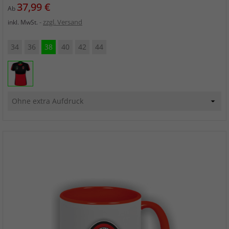
Preis
37,99 €
Ab
zzgl. Versand
inkl. MwSt.
34
36
38
40
42
44