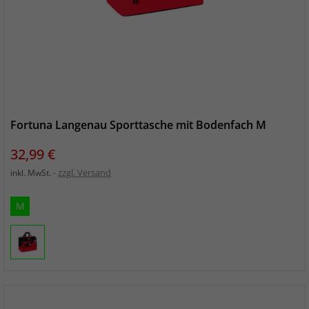
Fortuna Langenau Sporttasche mit Bodenfach M
Preis
32,99 €
zzgl. Versand
inkl. MwSt.
M