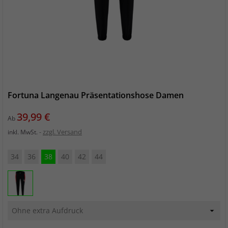
Fortuna Langenau Präsentationshose Damen
Preis
39,99 €
Ab
zzgl. Versand
inkl. MwSt.
34
36
38
40
42
44