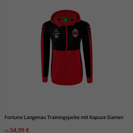
Fortuna Langenau Trainingsjacke mit Kapuze Damen
Preis
54,99 €
Ab