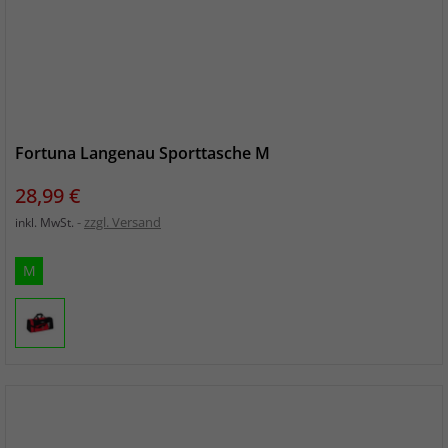
Fortuna Langenau Sporttasche M
Preis
28,99 €
zzgl. Versand
inkl. MwSt.
M