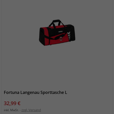
Fortuna Langenau Sporttasche L
Preis
32,99 €
zzgl. Versand
inkl. MwSt.