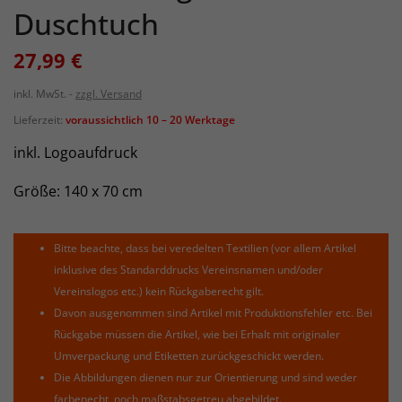
Duschtuch
27,99 €
inkl. MwSt.
zzgl. Versand
Lieferzeit:
voraussichtlich 10 – 20 Werktage
inkl. Logoaufdruck
Größe: 140 x 70 cm
Bitte beachte, dass bei veredelten Textilien (vor allem Artikel
inklusive des Standarddrucks Vereinsnamen und/oder
Vereinslogos etc.) kein Rückgaberecht gilt.
Davon ausgenommen sind Artikel mit Produktionsfehler etc. Bei
Rückgabe müssen die Artikel, wie bei Erhalt mit originaler
Umverpackung und Etiketten zurückgeschickt werden.
Die Abbildungen dienen nur zur Orientierung und sind weder
farbenecht, noch maßstabsgetreu abgebildet.