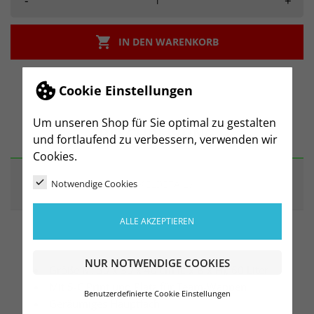
-
+

IN DEN WARENKORB
Cookie Einstellungen
Um unseren Shop für Sie optimal zu gestalten
BESCHREIBUNG
und fortlaufend zu verbessern, verwenden wir
Cookies.
Notwendige Cookies
ARTIKELDETAILS
ALLE AKZEPTIEREN
NUR NOTWENDIGE COOKIES
Größe M: 50 x 30 x 40 cm (L x B x H), 60 Liter
Mit 5-C Print und Platz für Team-Wappen
Benutzerdefinierte Cookie Einstellungen
Geräumiges Hauptfach