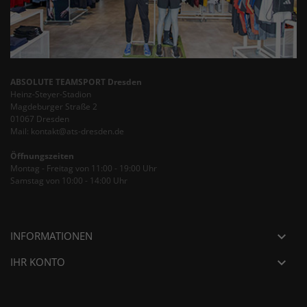
ABSOLUTE TEAMSPORT Dresden
Heinz-Steyer-Stadion
Magdeburger Straße 2
01067 Dresden
Mail: kontakt@ats-dresden.de
Öffnungszeiten
Montag - Freitag von 11:00 - 19:00 Uhr
Samstag von 10:00 - 14:00 Uhr
INFORMATIONEN

IHR KONTO
