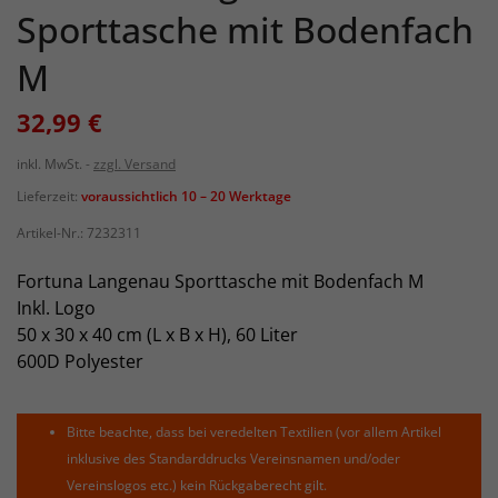
Sporttasche mit Bodenfach
M
32,99 €
inkl. MwSt.
zzgl. Versand
Lieferzeit:
voraussichtlich 10 – 20 Werktage
Artikel-Nr.:
7232311
Fortuna Langenau Sporttasche mit Bodenfach M
Inkl. Logo
50 x 30 x 40 cm (L x B x H), 60 Liter
600D Polyester
Bitte beachte, dass bei veredelten Textilien (vor allem Artikel
inklusive des Standarddrucks Vereinsnamen und/oder
Vereinslogos etc.) kein Rückgaberecht gilt.