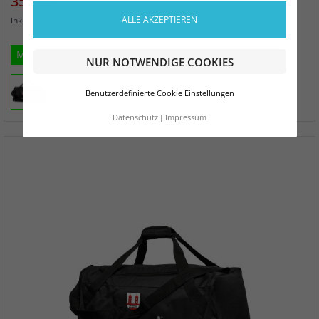
Preis
35,99 €
zzgl. Versand
ALLE AKZEPTIEREN
inkl. MwSt.
M
NUR NOTWENDIGE COOKIES
Benutzerdefinierte Cookie Einstellungen
Datenschutz
Impressum