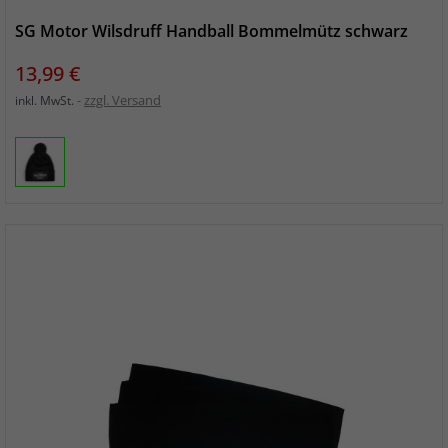
SG Motor Wilsdruff Handball Bommelmütz schwarz
Preis
13,99 €
zzgl. Versand
inkl. MwSt.