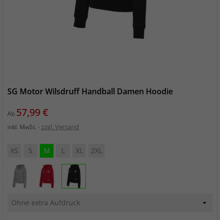
SG Motor Wilsdruff Handball Damen Hoodie
Preis
57,99 €
Ab
zzgl. Versand
inkl. MwSt.
XS
S
M
L
XL
2XL