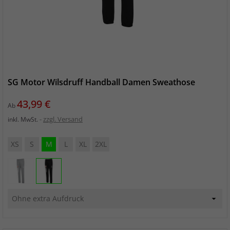
SG Motor Wilsdruff Handball Damen Sweathose
Preis
43,99 €
Ab
zzgl. Versand
inkl. MwSt.
XS
S
M
L
XL
2XL