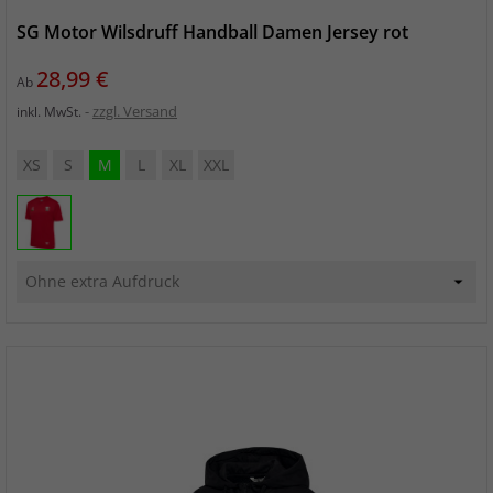
SG Motor Wilsdruff Handball Damen Jersey rot
Preis
28,99 €
Ab
zzgl. Versand
inkl. MwSt.
XS
S
M
L
XL
XXL