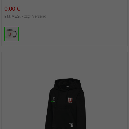
Preis
0,00 €
zzgl. Versand
inkl. MwSt.