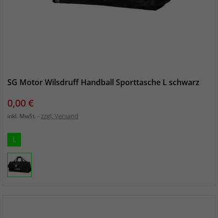
SG Motor Wilsdruff Handball Sporttasche L schwarz
Preis
0,00 €
zzgl. Versand
inkl. MwSt.
L