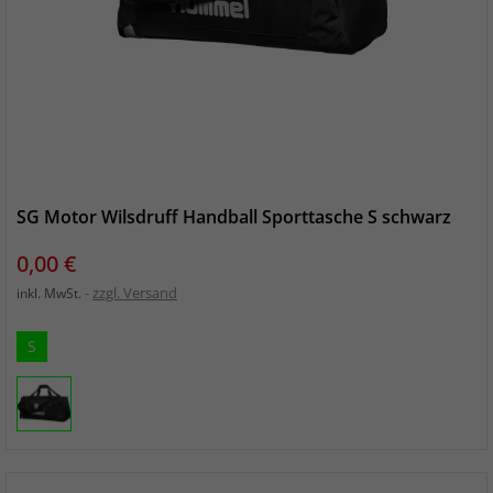
SG Motor Wilsdruff Handball Sporttasche S schwarz
Preis
0,00 €
zzgl. Versand
inkl. MwSt.
S