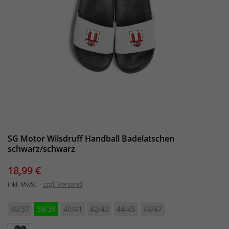
SG Motor Wilsdruff Handball Badelatschen
schwarz/schwarz
Preis
18,99 €
zzgl. Versand
inkl. MwSt.
36/37
38/39
40/41
42/43
44/45
46/47