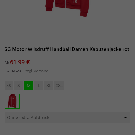
SG Motor Wilsdruff Handball Damen Kapuzenjacke rot
Preis
61,99 €
Ab
zzgl. Versand
inkl. MwSt.
XS
S
M
L
XL
XXL