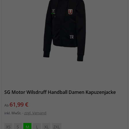
SG Motor Wilsdruff Handball Damen Kapuzenjacke
Preis
61,99 €
Ab
zzgl. Versand
inkl. MwSt.
XS
S
M
L
XL
2XL