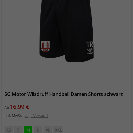
SG Motor Wilsdruff Handball Damen Shorts schwarz
Preis
16,99 €
Ab
zzgl. Versand
inkl. MwSt.
XS
S
M
L
XL
XXL