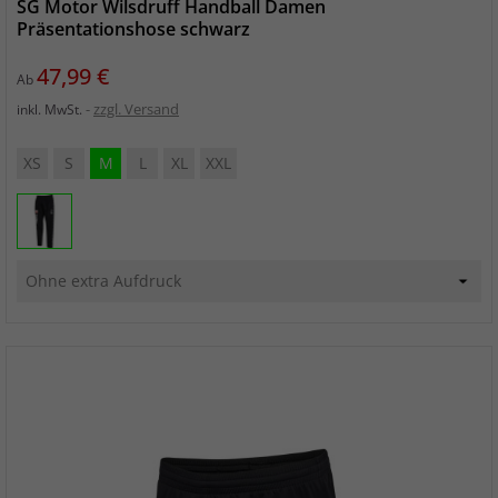
SG Motor Wilsdruff Handball Damen
Präsentationshose schwarz
Preis
47,99 €
Ab
zzgl. Versand
inkl. MwSt.
XS
S
M
L
XL
XXL