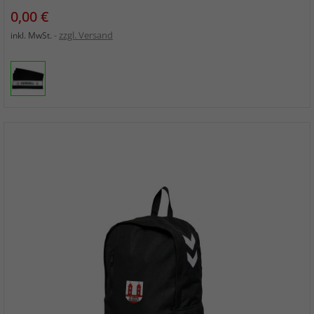
Preis
0,00 €
zzgl. Versand
inkl. MwSt.