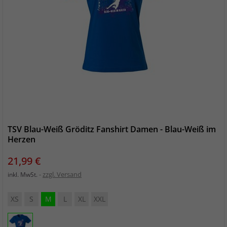
TSV Blau-Weiß Gröditz Fanshirt Damen - Blau-Weiß im
Herzen
Preis
21,99 €
zzgl. Versand
inkl. MwSt.
XS
S
M
L
XL
XXL