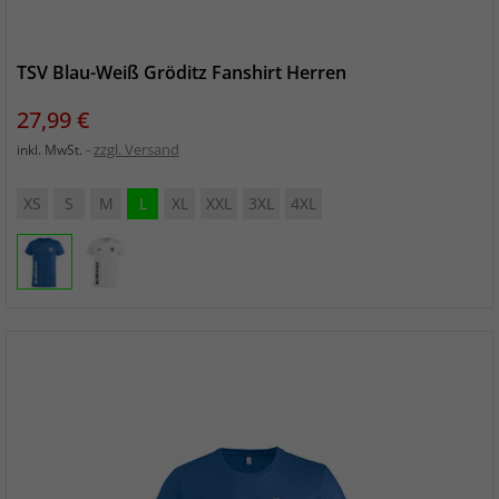
TSV Blau-Weiß Gröditz Fanshirt Herren
Preis
27,99 €
zzgl. Versand
inkl. MwSt.
XS
S
M
L
XL
XXL
3XL
4XL