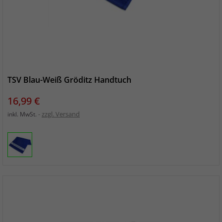
TSV Blau-Weiß Gröditz Handtuch
Preis
16,99 €
zzgl. Versand
inkl. MwSt.