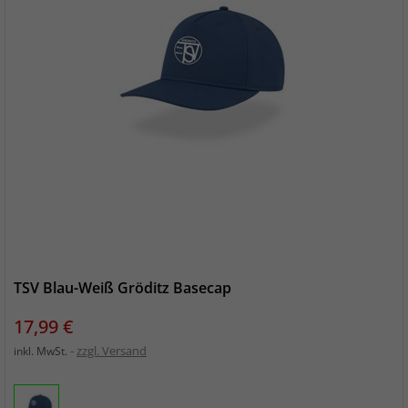
TSV Blau-Weiß Gröditz Basecap
Preis
17,99 €
zzgl. Versand
inkl. MwSt.