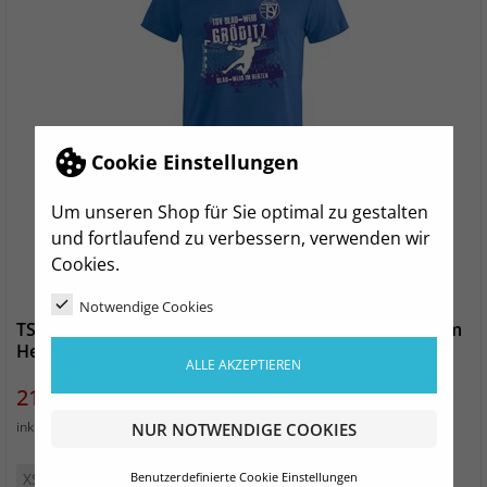
Cookie Einstellungen
Um unseren Shop für Sie optimal zu gestalten
und fortlaufend zu verbessern, verwenden wir
Cookies.
Notwendige Cookies
TSV Blau-Weiß Gröditz Fanshirt Herren - Blau-Weiß im
Herzen
ALLE AKZEPTIEREN
Preis
21,99 €
zzgl. Versand
inkl. MwSt.
NUR NOTWENDIGE COOKIES
XS
S
M
L
XL
XXL
3XL
4XL
Benutzerdefinierte Cookie Einstellungen