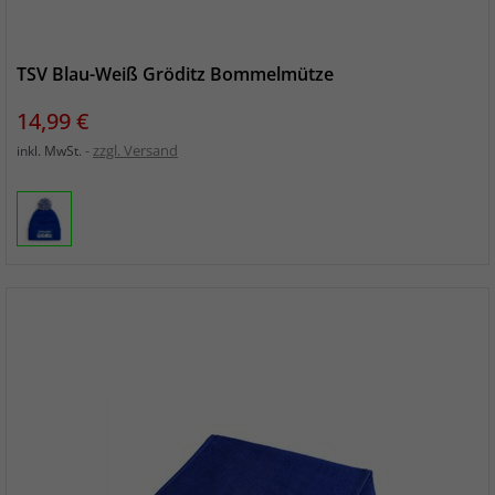
TSV Blau-Weiß Gröditz Bommelmütze
Preis
14,99 €
zzgl. Versand
inkl. MwSt.