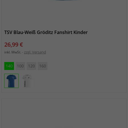
TSV Blau-Weiß Gröditz Fanshirt Kinder
Preis
26,99 €
zzgl. Versand
inkl. MwSt.
140
100
120
160