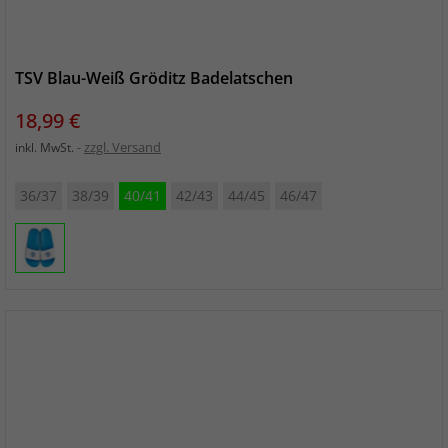
TSV Blau-Weiß Gröditz Badelatschen
Preis
18,99 €
zzgl. Versand
inkl. MwSt.
36/37
38/39
40/41
42/43
44/45
46/47