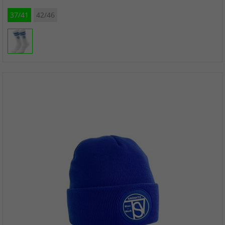
37/41
42/46