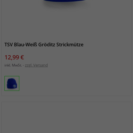
TSV Blau-Weiß Gröditz Strickmütze
Preis
12,99 €
zzgl. Versand
inkl. MwSt.