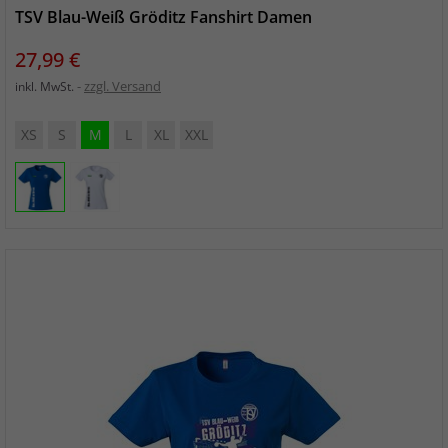
TSV Blau-Weiß Gröditz Fanshirt Damen
Preis
27,99 €
zzgl. Versand
inkl. MwSt.
XS
S
M
L
XL
XXL