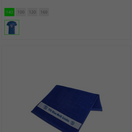
140
100
120
160