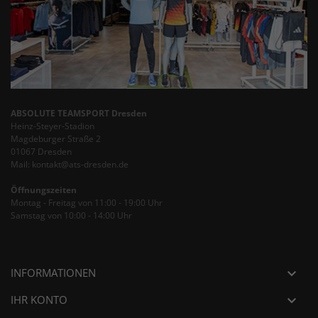
ABSOLUTE TEAMSPORT Dresden
Heinz-Steyer-Stadion
Magdeburger Straße 2
01067 Dresden
Mail: kontakt@ats-dresden.de
Öffnungszeiten
Montag - Freitag von 11:00 - 19:00 Uhr
Samstag von 10:00 - 14:00 Uhr
INFORMATIONEN

IHR KONTO
