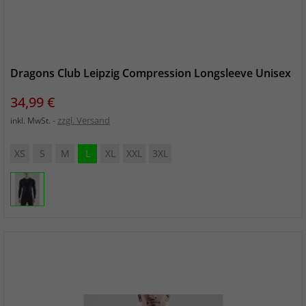
Dragons Club Leipzig Compression Longsleeve Unisex
Preis
34,99 €
zzgl. Versand
inkl. MwSt.
XS
S
M
L
XL
XXL
3XL