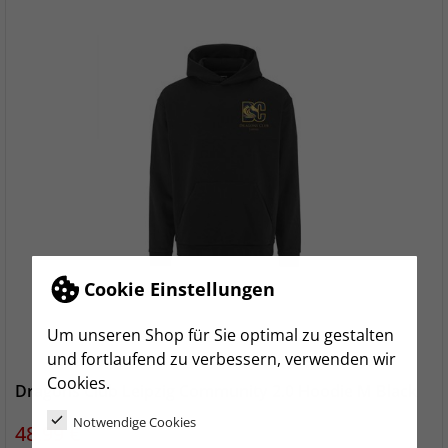
Cookie Einstellungen
Um unseren Shop für Sie optimal zu gestalten
und fortlaufend zu verbessern, verwenden wir
Cookies.
Dragons Club Leipzig Community 2.0 Hoodie M Black
Notwendige Cookies
Preis
48,99 €