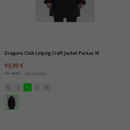
Dragons Club Leipzig Craft Jacket Parkas W
Preis
93,99 €
zzgl. Versand
inkl. MwSt.
XS
S
M
L
XL