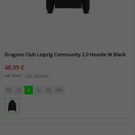
Dragons Club Leipzig Community 2.0 Hoodie W Black
Preis
48,99 €
zzgl. Versand
inkl. MwSt.
XS
S
M
L
XL
XXL