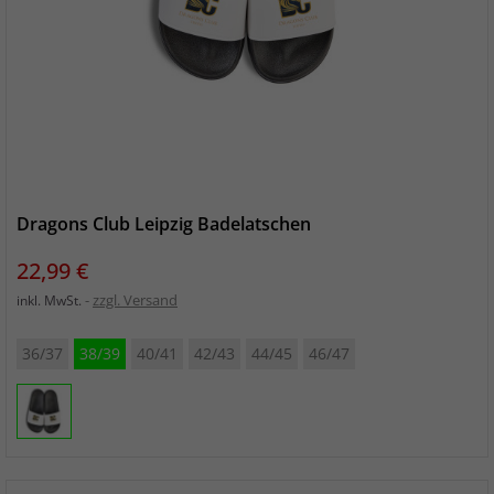
Dragons Club Leipzig Badelatschen
Preis
22,99 €
zzgl. Versand
inkl. MwSt.
36/37
38/39
40/41
42/43
44/45
46/47