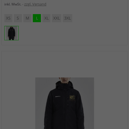
zzgl. Versand
inkl. MwSt.
XS
S
M
L
XL
XXL
3XL