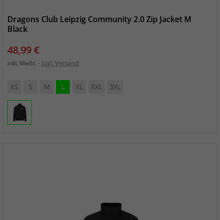
Dragons Club Leipzig Community 2.0 Zip Jacket M
Black
Preis
48,99 €
zzgl. Versand
inkl. MwSt.
XS
S
M
L
XL
XXL
3XL