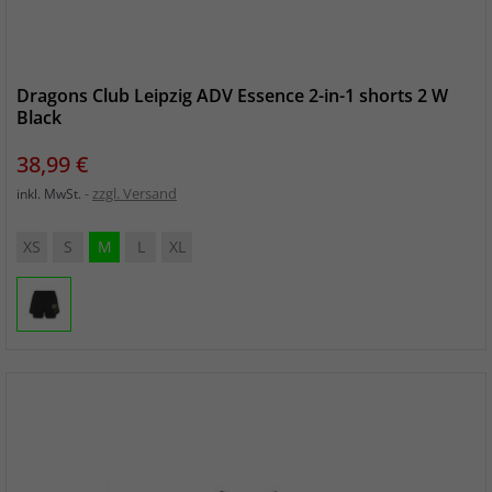
Dragons Club Leipzig ADV Essence 2-in-1 shorts 2 W
Black
Preis
38,99 €
zzgl. Versand
inkl. MwSt.
XS
S
M
L
XL