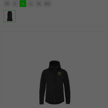
XS
S
M
L
XL
XXL