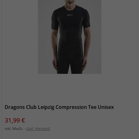
Dragons Club Leipzig Compression Tee Unisex
Preis
31,99 €
zzgl. Versand
inkl. MwSt.