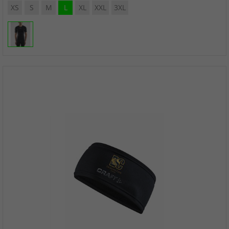
XS
S
M
L
XL
XXL
3XL