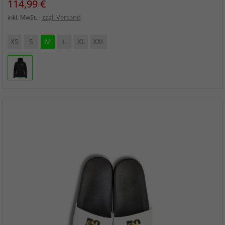
Preis
114,99 €
zzgl. Versand
inkl. MwSt.
XS
S
M
L
XL
XXL