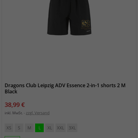
Dragons Club Leipzig ADV Essence 2-in-1 shorts 2 M
Black
Preis
38,99 €
zzgl. Versand
inkl. MwSt.
XS
S
M
L
XL
XXL
3XL