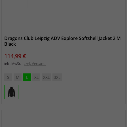
Dragons Club Leipzig ADV Explore Softshell Jacket 2 M
Black
Preis
114,99 €
zzgl. Versand
inkl. MwSt.
S
M
L
XL
XXL
3XL