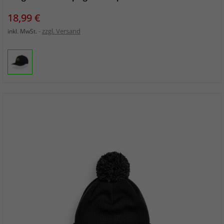
Preis
18,99 €
zzgl. Versand
inkl. MwSt.