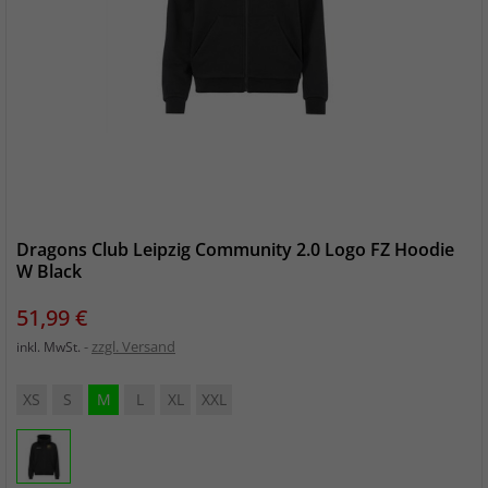
Dragons Club Leipzig Community 2.0 Logo FZ Hoodie
W Black
Preis
51,99 €
zzgl. Versand
inkl. MwSt.
XS
S
M
L
XL
XXL