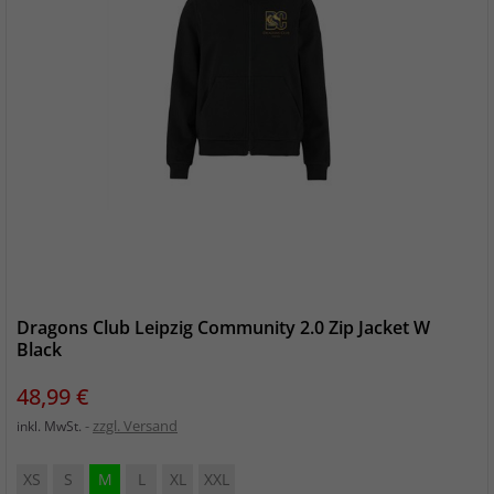
Dragons Club Leipzig Community 2.0 Zip Jacket W
Black
Preis
48,99 €
zzgl. Versand
inkl. MwSt.
XS
S
M
L
XL
XXL