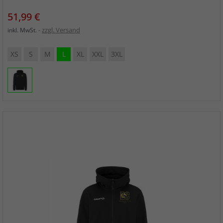
Preis
51,99 €
zzgl. Versand
inkl. MwSt.
XS
S
M
L
XL
XXL
3XL