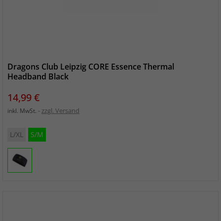
Dragons Club Leipzig CORE Essence Thermal
Headband Black
Preis
14,99 €
zzgl. Versand
inkl. MwSt.
L/XL
S/M