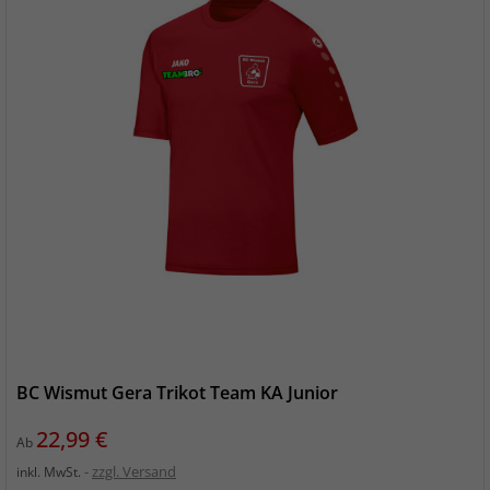
BC Wismut Gera Trikot Team KA Junior
Preis
22,99 €
Ab
zzgl. Versand
inkl. MwSt.