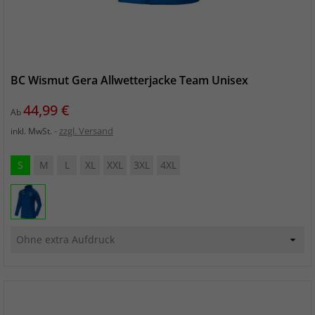
BC Wismut Gera Allwetterjacke Team Unisex
Preis
44,99 €
Ab
zzgl. Versand
inkl. MwSt.
S
M
L
XL
XXL
3XL
4XL