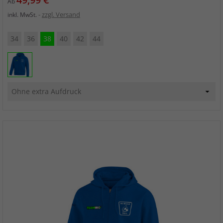
Ab
zzgl. Versand
inkl. MwSt.
34
36
38
40
42
44