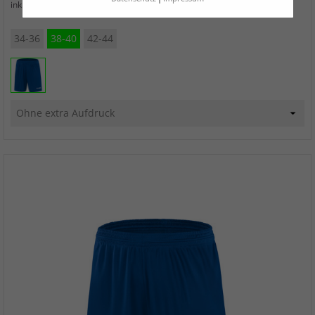
zzgl. Versand
inkl. MwSt.
34-36
38-40
42-44