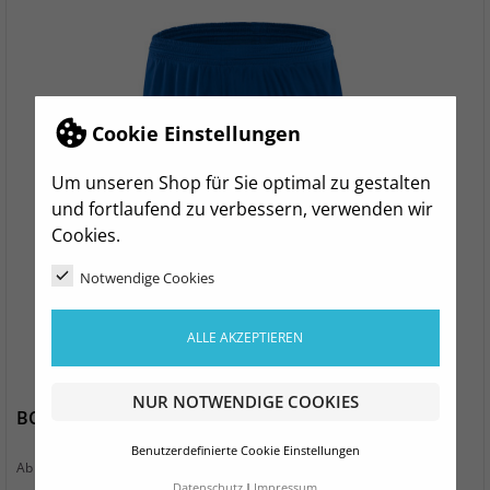
Cookie Einstellungen
Um unseren Shop für Sie optimal zu gestalten
und fortlaufend zu verbessern, verwenden wir
Cookies.
Notwendige Cookies
ALLE AKZEPTIEREN
NUR NOTWENDIGE COOKIES
BC Wismut Gera Sporthose Manchester Damen
Benutzerdefinierte Cookie Einstellungen
Preis
13,99 €
Ab
Datenschutz
Impressum