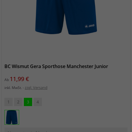
BC Wismut Gera Sporthose Manchester Junior
Preis
11,99 €
Ab
zzgl. Versand
inkl. MwSt.
1
2
3
4