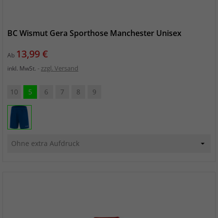
BC Wismut Gera Sporthose Manchester Unisex
Preis
13,99 €
Ab
zzgl. Versand
inkl. MwSt.
10
5
6
7
8
9