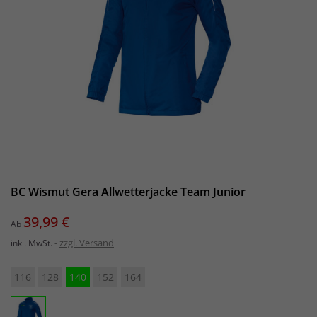
BC Wismut Gera Allwetterjacke Team Junior
Preis
39,99 €
Ab
zzgl. Versand
inkl. MwSt.
116
128
140
152
164