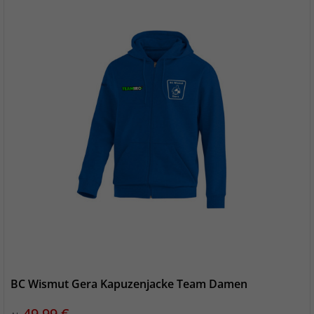
BC Wismut Gera Kapuzenjacke Team Damen
Preis
49,99 €