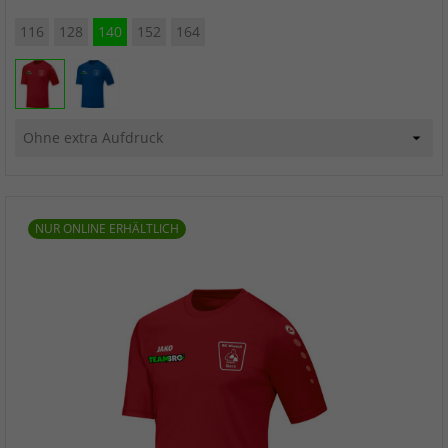
116
128
140
152
164
NUR ONLINE ERHÄLTLICH