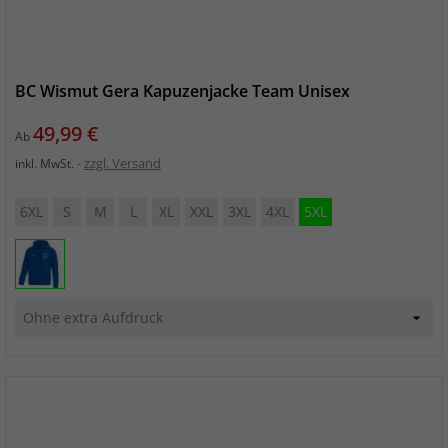
BC Wismut Gera Kapuzenjacke Team Unisex
Preis
49,99 €
Ab
zzgl. Versand
inkl. MwSt.
6XL
S
M
L
XL
XXL
3XL
4XL
5XL