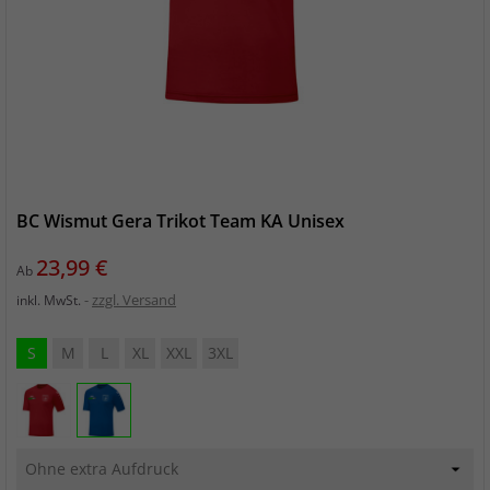
BC Wismut Gera Trikot Team KA Unisex
Preis
23,99 €
Ab
zzgl. Versand
inkl. MwSt.
S
M
L
XL
XXL
3XL