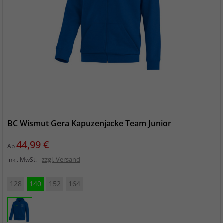
BC Wismut Gera Kapuzenjacke Team Junior
Preis
44,99 €
Ab
zzgl. Versand
inkl. MwSt.
128
140
152
164