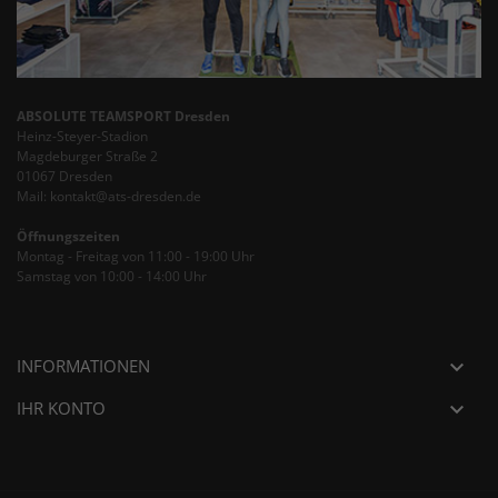
ABSOLUTE TEAMSPORT Dresden
Heinz-Steyer-Stadion
Magdeburger Straße 2
01067 Dresden
Mail: kontakt@ats-dresden.de
Öffnungszeiten
Montag - Freitag von 11:00 - 19:00 Uhr
Samstag von 10:00 - 14:00 Uhr
INFORMATIONEN

IHR KONTO
