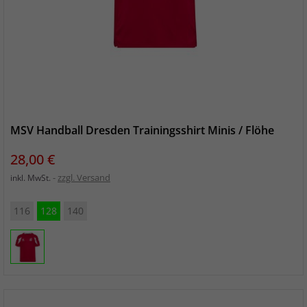
MSV Handball Dresden Trainingsshirt Minis / Flöhe
Preis
28,00 €
zzgl. Versand
inkl. MwSt.
116
128
140