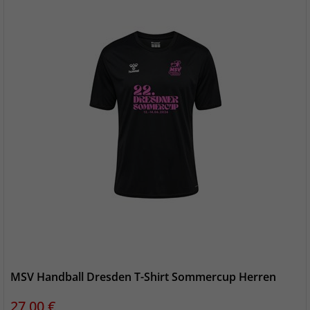
MSV Handball Dresden T-Shirt Sommercup Herren
Preis
27,00 €