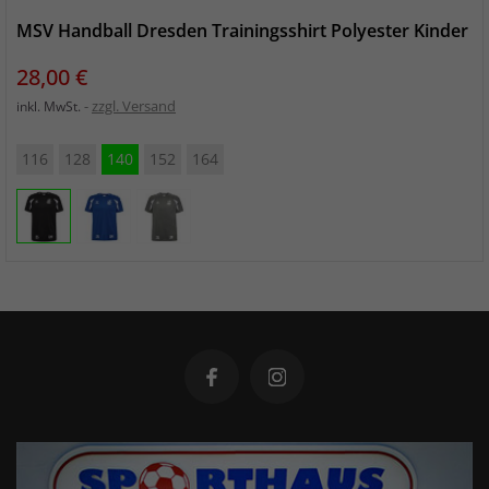
MSV Handball Dresden Trainingsshirt Polyester Kinder
Preis
28,00 €
zzgl. Versand
inkl. MwSt.
116
128
140
152
164