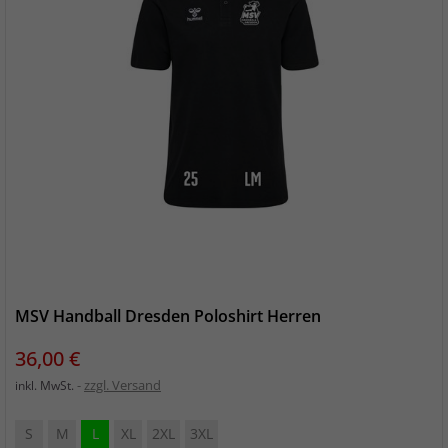
MSV Handball Dresden Poloshirt Herren
Preis
36,00 €
zzgl. Versand
inkl. MwSt.
S
M
L
XL
2XL
3XL