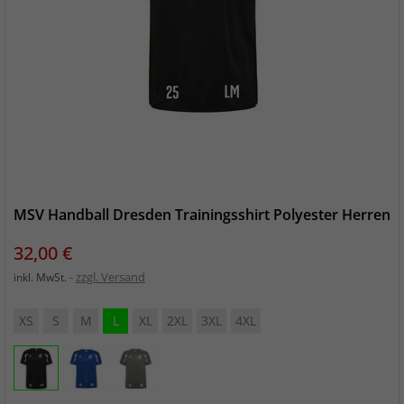
MSV Handball Dresden Trainingsshirt Polyester Herren
Preis
32,00 €
zzgl. Versand
inkl. MwSt.
XS
S
M
L
XL
2XL
3XL
4XL