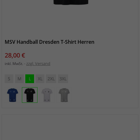
MSV Handball Dresden T-Shirt Herren
Preis
28,00 €
zzgl. Versand
inkl. MwSt.
S
M
L
XL
2XL
3XL