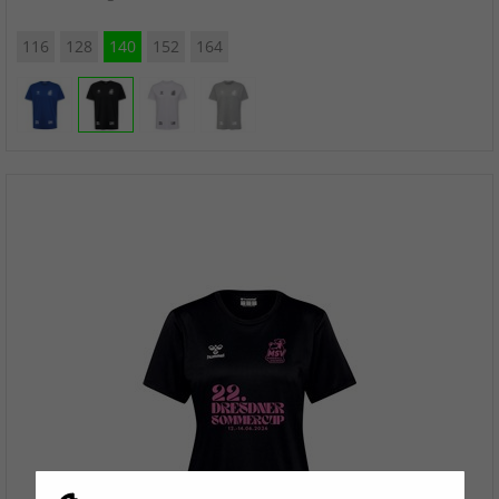
116
128
140
152
164