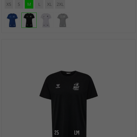
XS
S
M
L
XL
2XL