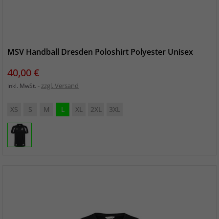
MSV Handball Dresden Poloshirt Polyester Unisex
Preis
40,00 €
zzgl. Versand
inkl. MwSt.
XS
S
M
L
XL
2XL
3XL