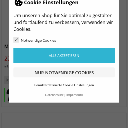
Cookie Einstellungen
Um unseren Shop für Sie optimal zu gestalten
und fortlaufend zu verbessern, verwenden wir
Cookies.
Notwendige Cookies
MSV Handball Dresden T-Shirt Sommercup Damen
ALLE AKZEPTIEREN
Preis
27,00 €
zzgl. Versand
inkl. MwSt.
NUR NOTWENDIGE COOKIES
XS
S
M
L
XL
2XL
Benutzerdefinierte Cookie Einstellungen
Datenschutz
Impressum