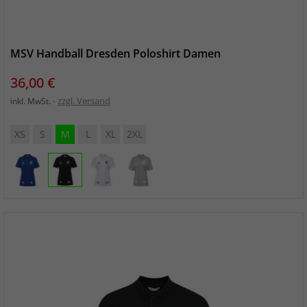
MSV Handball Dresden Poloshirt Damen
Preis
36,00 €
zzgl. Versand
inkl. MwSt.
XS
S
M
L
XL
2XL