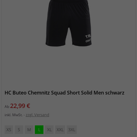
HC Buteo Chemnitz Squad Short Solid Men schwarz
Preis
22,99 €
Ab
zzgl. Versand
inkl. MwSt.
XS
S
M
L
XL
XXL
3XL