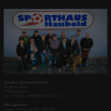
TeamBro - Sporthaus Haubold
Am Wasserturm 6
09603 Siebenlehn
Tel.: +49 35242 - 66683 (Mo-Fr 9-13 Uhr)
Öffnungszeiten
Montag - Freitag von 9:00 - 16:00 Uhr