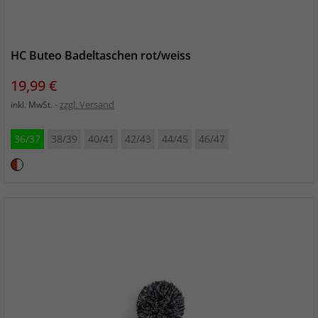
HC Buteo Badeltaschen rot/weiss
Preis
19,99 €
zzgl. Versand
inkl. MwSt.
36/37
38/39
40/41
42/43
44/45
46/47
rot/weiß