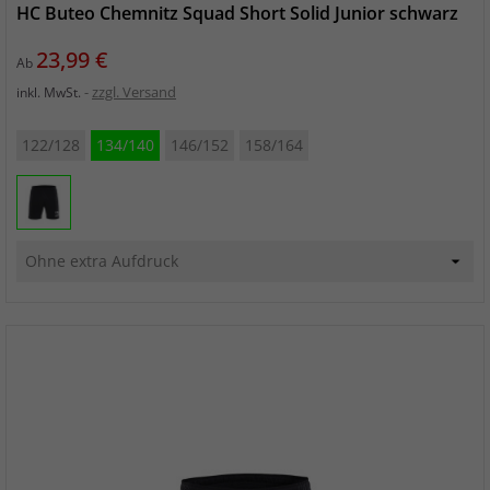
HC Buteo Chemnitz Squad Short Solid Junior schwarz
Preis
23,99 €
Ab
zzgl. Versand
inkl. MwSt.
122/128
134/140
146/152
158/164