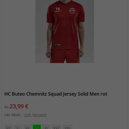
HC Buteo Chemnitz Squad Jersey Solid Men rot
Preis
23,99 €
Ab
zzgl. Versand
inkl. MwSt.
XS
S
M
L
XL
XXL
3XL