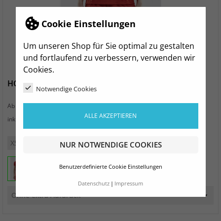
Cookie Einstellungen
Um unseren Shop für Sie optimal zu gestalten
und fortlaufend zu verbessern, verwenden wir
Cookies.
HC Buteo Chemnitz Squad Jersey Solid Women rot
Notwendige Cookies
Preis
23,99 €
Ab
ALLE AKZEPTIEREN
zzgl. Versand
inkl. MwSt.
XS
S
M
L
XL
XXL
NUR NOTWENDIGE COOKIES
Benutzerdefinierte Cookie Einstellungen
Datenschutz
Impressum