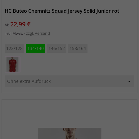
HC Buteo Chemnitz Squad Jersey Solid Junior rot
Preis
22,99 €
Ab
zzgl. Versand
inkl. MwSt.
122/128
134/140
146/152
158/164