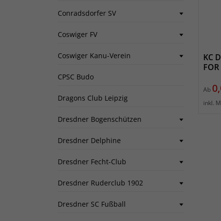
Conradsdorfer SV
Coswiger FV
Coswiger Kanu-Verein
KC D
FOR 
CPSC Budo
Pr
0,
Ab
Dragons Club Leipzig
inkl. 
Dresdner Bogenschützen
Dresdner Delphine
Dresdner Fecht-Club
Dresdner Ruderclub 1902
Dresdner SC Fußball