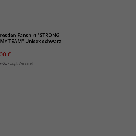
resden Fanshirt "STRONG
MY TEAM" Unisex schwarz
eis
00 €
zzgl. Versand
MwSt.