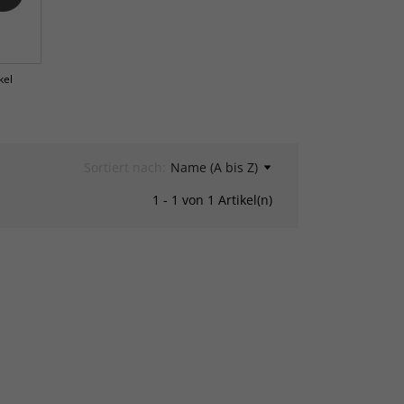
kel
Sortiert nach:
Name (A bis Z)
1 - 1 von 1 Artikel(n)