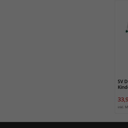
SV D
Kind
Prei
33,
inkl. 