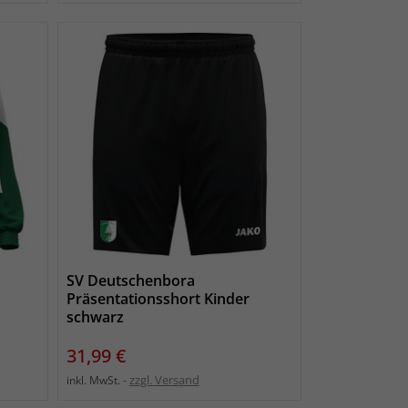
SV Deutschenbora
Präsentationsshort Kinder
schwarz
Preis
31,99 €
zzgl. Versand
inkl. MwSt.