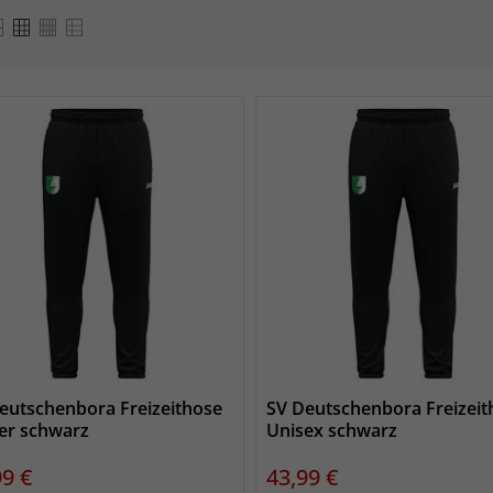
eutschenbora Freizeithose
SV Deutschenbora Freizeit
er schwarz
Unisex schwarz
s
Preis
99 €
43,99 €