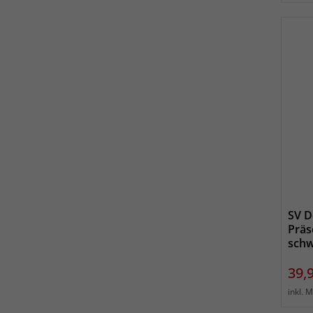
SV D
Präs
schw
Prei
39,
inkl. 