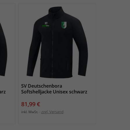
SV Deutschenbora
arz
Softshelljacke Unisex schwarz
Preis
81,99 €
zzgl. Versand
inkl. MwSt.