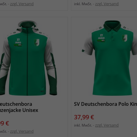
zzgl. Versand
zzgl. Versand
MwSt.
inkl. MwSt.
eutschenbora
SV Deutschenbora Polo Ki
zenjacke Unisex
Preis
37,99 €
s
99 €
zzgl. Versand
inkl. MwSt.
zzgl. Versand
MwSt.