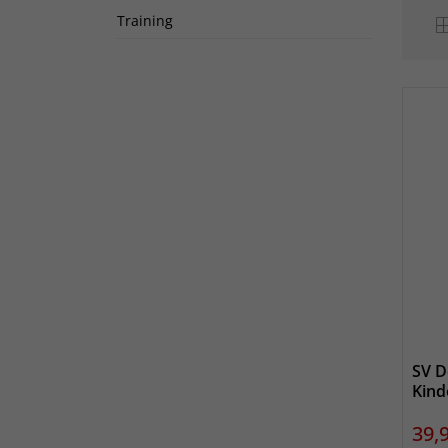
Training
SV D
Kind
Prei
39,