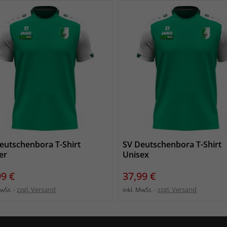
eutschenbora T-Shirt
SV Deutschenbora T-Shirt
er
Unisex
s
Preis
99 €
37,99 €
zzgl. Versand
zzgl. Versand
MwSt.
inkl. MwSt.