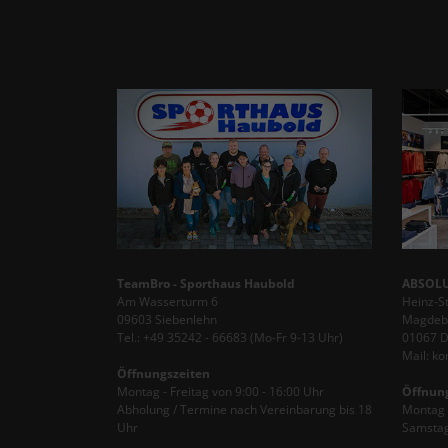
TeamBro - Sporthaus Haubold
ABSOLU
Am Wasserturm 6
Heinz-S
09603 Siebenlehn
Magdebu
Tel.: +49 35242 - 66683 (Mo-Fr 9-13 Uhr)
01067 
Mail: k
Öffnungszeiten
Montag - Freitag von 9:00 - 16:00 Uhr
Öffnun
Abholung / Termine nach Vereinbarung bis 18
Montag -
Uhr
Samstag