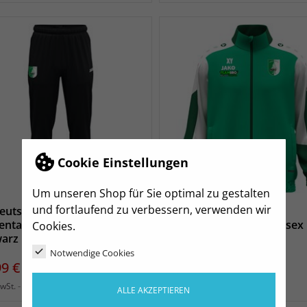
Cookie Einstellungen
Um unseren Shop für Sie optimal zu gestalten
und fortlaufend zu verbessern, verwenden wir
eutschenbora
SV Deutschenbora
entationshose Unisex
Präsentationsjacke Unisex
Cookies.
arz
Preis
61,99 €
Notwendige Cookies
s
99 €
zzgl. Versand
inkl. MwSt.
zzgl. Versand
MwSt.
ALLE AKZEPTIEREN