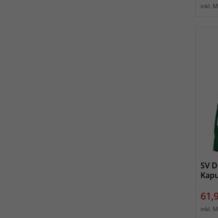
inkl. 
SV D
Kapu
Prei
61,
inkl. 