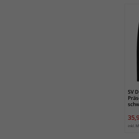
SV D
Präs
schw
Prei
35,
inkl. 