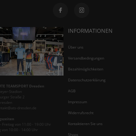
INFORMATIONEN
Über uns
Versandbedingungen
Bezahlmöglichkeiten
Datenschutzerklärung
TE TEAMSPORT Dresden
AGB
teyer-Stadion
rger Straße 2
Impressum
Dresden
ontakt@ats-dresden.de
Widerrufsrecht
gszeiten
Kontaktieren Sie uns
 Freitag von 11:00 - 19:00 Uhr
 von 10:00 - 14:00 Uhr
Shops