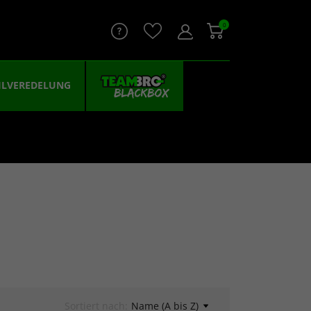
0
ILVEREDELUNG
Sortiert nach:
Name (A bis Z)