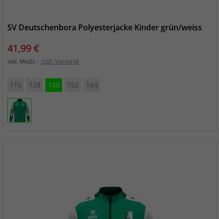
SV Deutschenbora Polyesterjacke Kinder grün/weiss
Preis
41,99 €
zzgl. Versand
inkl. MwSt.
116
128
140
152
164