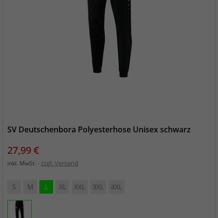
SV Deutschenbora Polyesterhose Unisex schwarz
Preis
27,99 €
zzgl. Versand
inkl. MwSt.
S
M
L
XL
XXL
3XL
4XL