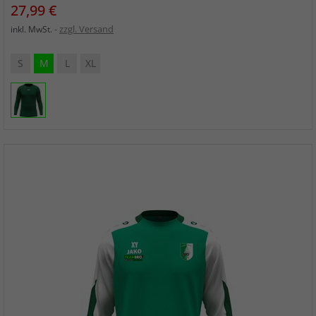
Preis
27,99 €
zzgl. Versand
inkl. MwSt.
S
M
L
XL