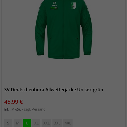
SV Deutschenbora Allwetterjacke Unisex grün
Preis
45,99 €
zzgl. Versand
inkl. MwSt.
S
M
L
XL
XXL
3XL
4XL