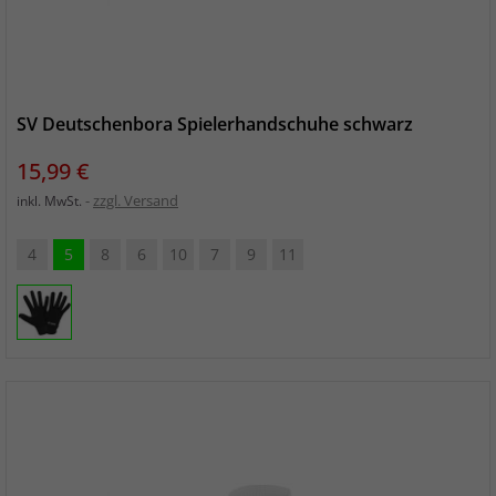
SV Deutschenbora Spielerhandschuhe schwarz
Preis
15,99 €
zzgl. Versand
inkl. MwSt.
4
5
8
6
10
7
9
11