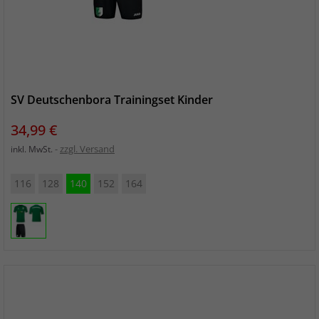
SV Deutschenbora Trainingset Kinder
Preis
34,99 €
zzgl. Versand
inkl. MwSt.
116
128
140
152
164