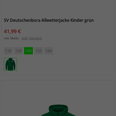
SV Deutschenbora Allwetterjacke Kinder grün
Preis
41,99 €
zzgl. Versand
inkl. MwSt.
116
128
140
152
164