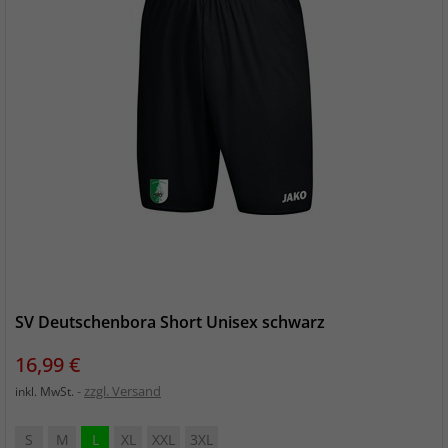
SV Deutschenbora Short Unisex schwarz
Preis
16,99 €
zzgl. Versand
inkl. MwSt.
S
M
L
XL
XXL
3XL