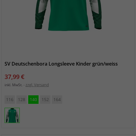
SV Deutschenbora Longsleeve Kinder grün/weiss
Preis
37,99 €
zzgl. Versand
inkl. MwSt.
116
128
140
152
164