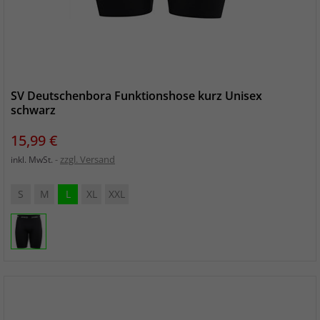
SV Deutschenbora Funktionshose kurz Unisex
schwarz
Preis
15,99 €
zzgl. Versand
inkl. MwSt.
S
M
L
XL
XXL