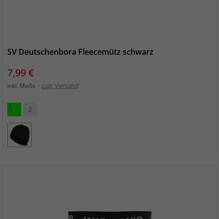
SV Deutschenbora Fleecemütz schwarz
Preis
7,99 €
zzgl. Versand
inkl. MwSt.
1
2