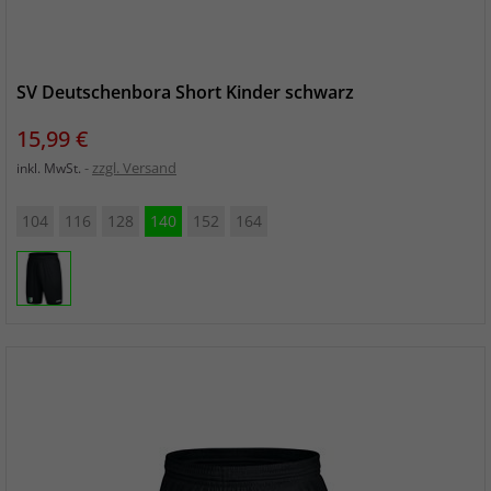
SV Deutschenbora Short Kinder schwarz
Preis
15,99 €
zzgl. Versand
inkl. MwSt.
104
116
128
140
152
164