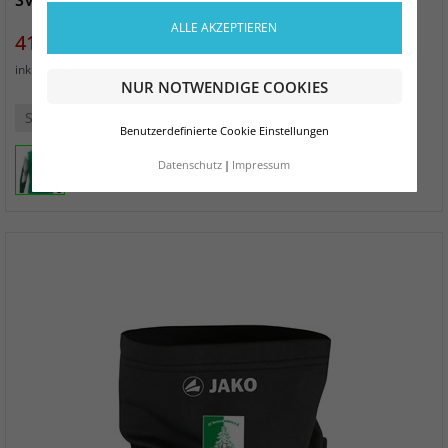
SV Deutschenbora Longsleeve Unisex grün/weiss
ALLE AKZEPTIEREN
Preis
41,99 €
zzgl. Versand
inkl. MwSt.
NUR NOTWENDIGE COOKIES
S
M
L
XL
XXL
3XL
Benutzerdefinierte Cookie Einstellungen
Datenschutz
Impressum