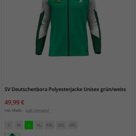
SV Deutschenbora Polyesterjacke Unisex grün/weiss
Preis
49,99 €
zzgl. Versand
inkl. MwSt.
S
M
L
XL
XXL
3XL
4XL