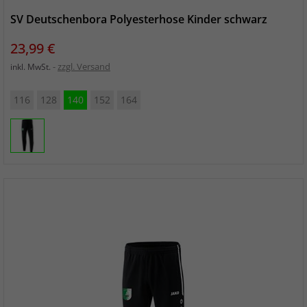
SV Deutschenbora Polyesterhose Kinder schwarz
Preis
23,99 €
zzgl. Versand
inkl. MwSt.
116
128
140
152
164