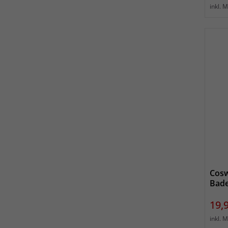
inkl. 
Cosw
Bade
Prei
19,
inkl. 