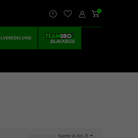
0
ILVEREDELUNG
Sortiert nach:
Name (A bis Z)