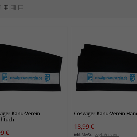
iger Kanu-Verein
Coswiger Kanu-Verein Han
chtuch
Preis
18,99 €
s
99 €
zzgl. Versand
inkl. MwSt.