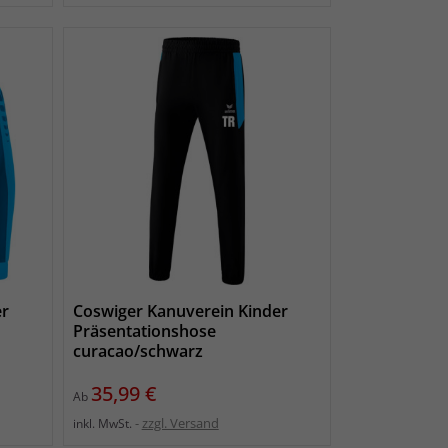
er
Coswiger Kanuverein Kinder
Präsentationshose
curacao/schwarz
Preis
35,99 €
Ab
zzgl. Versand
inkl. MwSt.