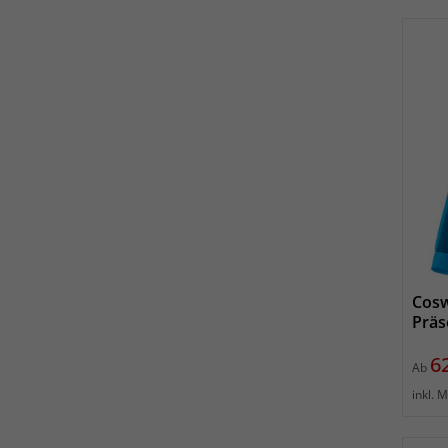
Cosw
Präs
Pr
6
Ab
inkl. 