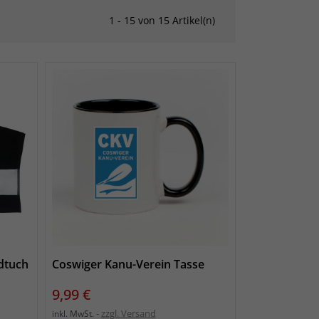
1 - 15 von 15 Artikel(n)
dtuch
Coswiger Kanu-Verein Tasse
Preis
9,99 €
zzgl. Versand
inkl. MwSt.