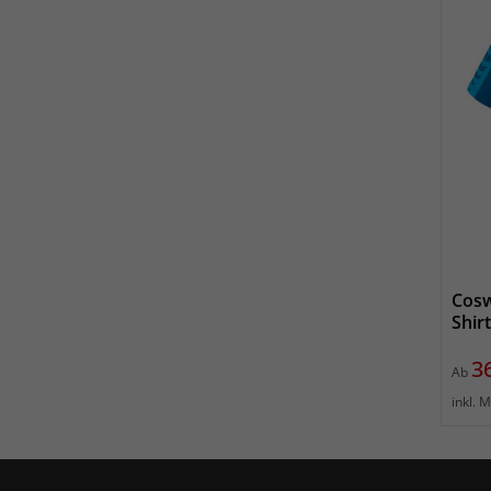
Cosw
Shir
Pr
3
Ab
inkl. 