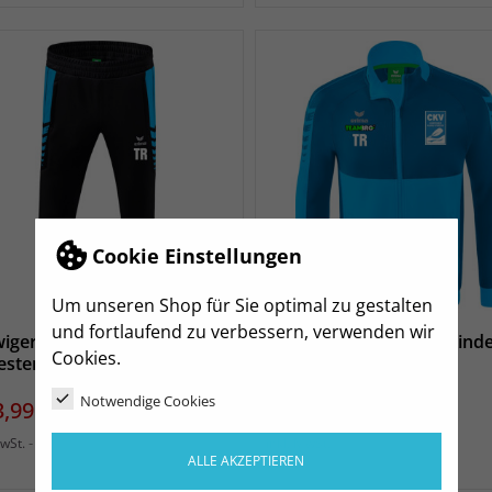
Cookie Einstellungen
Um unseren Shop für Sie optimal zu gestalten
und fortlaufend zu verbessern, verwenden wir
iger Kanuverein Kinder
Coswiger Kanuverein Kind
Cookies.
esterhose curacao/schwarz
Polyesterjacke curacao
Notwendige Cookies
eis
Preis
3,99 €
49,99 €
Ab
zzgl. Versand
zzgl. Versand
MwSt.
inkl. MwSt.
ALLE AKZEPTIEREN