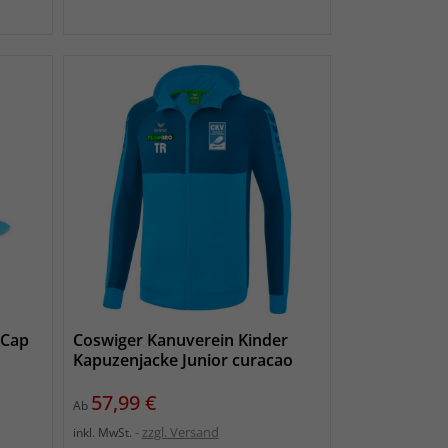
 Cap
Coswiger Kanuverein Kinder
Kapuzenjacke Junior curacao
Preis
57,99 €
Ab
zzgl. Versand
inkl. MwSt.