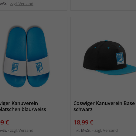
zzgl. Versand
MwSt.
iger Kanuverein
Coswiger Kanuverein Base
latschen blau/weiss
schwarz
s
Preis
99 €
18,99 €
zzgl. Versand
zzgl. Versand
MwSt.
inkl. MwSt.