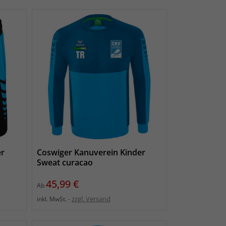
er
Coswiger Kanuverein Kinder
Sweat curacao
Preis
45,99 €
Ab
zzgl. Versand
inkl. MwSt.