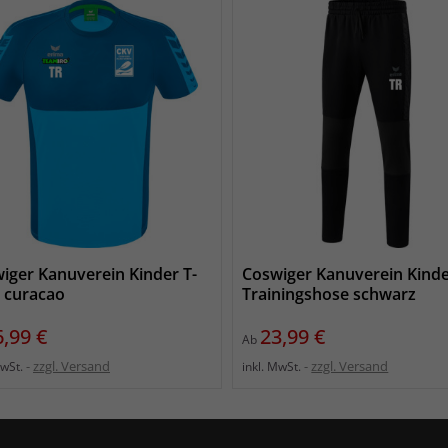
iger Kanuverein Kinder T-
Coswiger Kanuverein Kind
t curacao
Trainingshose schwarz
eis
Preis
6,99 €
23,99 €
Ab
zzgl. Versand
zzgl. Versand
MwSt.
inkl. MwSt.