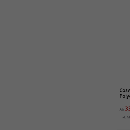
Cosw
Poly
Pr
3
Ab
inkl. 