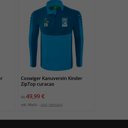
er
Coswiger Kanuverein Kinder
ZipTop curacao
Preis
49,99 €
Ab
zzgl. Versand
inkl. MwSt.