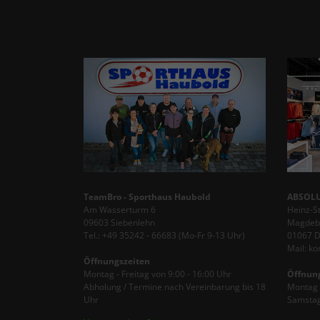
TeamBro - Sporthaus Haubold
ABSOLU
Am Wasserturm 6
Heinz-S
09603 Siebenlehn
Magdebu
Tel.: +49 35242 - 66683 (Mo-Fr 9-13 Uhr)
01067 
Mail: k
Öffnungszeiten
Montag - Freitag von 9:00 - 16:00 Uhr
Öffnun
Abholung / Termine nach Vereinbarung bis 18
Montag -
Uhr
Samstag