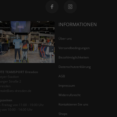
INFORMATIONEN
Über uns
Versandbedingungen
Bezahlmöglichkeiten
Datenschutzerklärung
TE TEAMSPORT Dresden
AGB
teyer-Stadion
rger Straße 2
Impressum
Dresden
ontakt@ats-dresden.de
Widerrufsrecht
gszeiten
Kontaktieren Sie uns
 Freitag von 11:00 - 19:00 Uhr
 von 10:00 - 14:00 Uhr
Shops