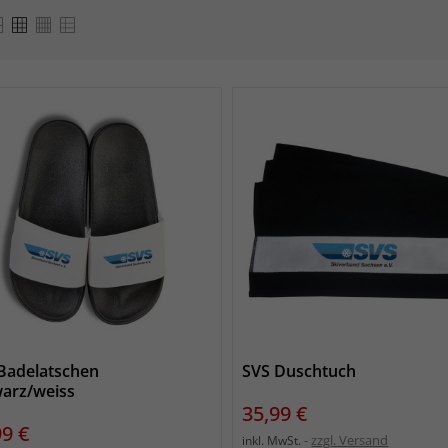
Badelatschen
SVS Duschtuch
arz/weiss
Preis
35,99 €
s
99 €
zzgl. Versand
inkl. MwSt.