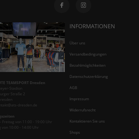
INFORMATIONEN
Über uns
Versandbedingungen
Bezahlmöglichkeiten
Datenschutzerklärung
TE TEAMSPORT Dresden
AGB
teyer-Stadion
rger Straße 2
Impressum
Dresden
ontakt@ats-dresden.de
Widerrufsrecht
gszeiten
Kontaktieren Sie uns
 Freitag von 11:00 - 19:00 Uhr
 von 10:00 - 14:00 Uhr
Shops