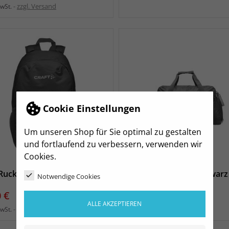
zzgl. Versand
MwSt.
Cookie Einstellungen
Um unseren Shop für Sie optimal zu gestalten
und fortlaufend zu verbessern, verwenden wir
Cookies.
Rucksack schwarz
SVS Sporttasche L schwarz
Notwendige Cookies
s
Preis
 €
34,99 €
ALLE AKZEPTIEREN
zzgl. Versand
zzgl. Versand
MwSt.
inkl. MwSt.