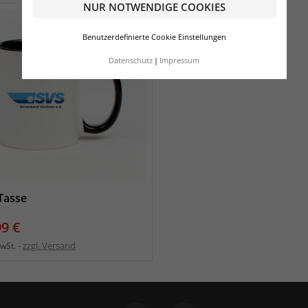
NUR NOTWENDIGE COOKIES
Benutzerdefinierte Cookie Einstellungen
Datenschutz
Impressum
Tasse
s
99 €
zzgl. Versand
MwSt.