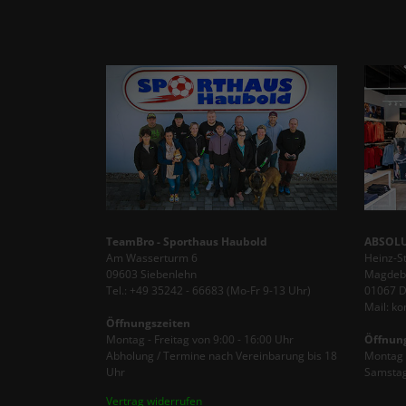
TeamBro - Sporthaus Haubold
ABSOLU
Am Wasserturm 6
Heinz-S
09603 Siebenlehn
Magdebu
Tel.: +49 35242 - 66683 (Mo-Fr 9-13 Uhr)
01067 
Mail: k
Öffnungszeiten
Montag - Freitag von 9:00 - 16:00 Uhr
Öffnun
Abholung / Termine nach Vereinbarung bis 18
Montag -
Uhr
Samstag
Vertrag widerrufen