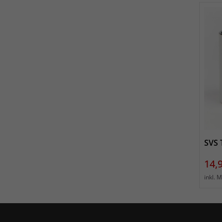
SVS 
Prei
14,
inkl. 