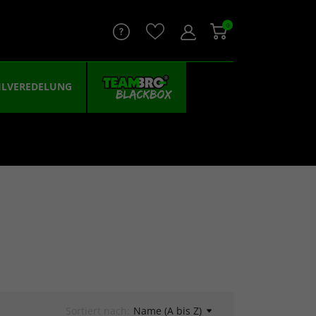
0
ILVEREDELUNG
Sortiert nach:
Name (A bis Z)