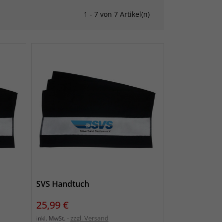
1 - 7 von 7 Artikel(n)
SVS Handtuch
Preis
25,99 €
zzgl. Versand
inkl. MwSt.