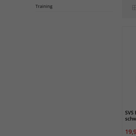
Training
SVS 
schw
Prei
19,