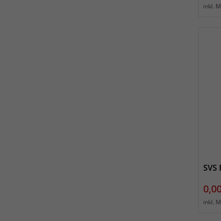
inkl. 
SVS 
Prei
0,00
inkl. 