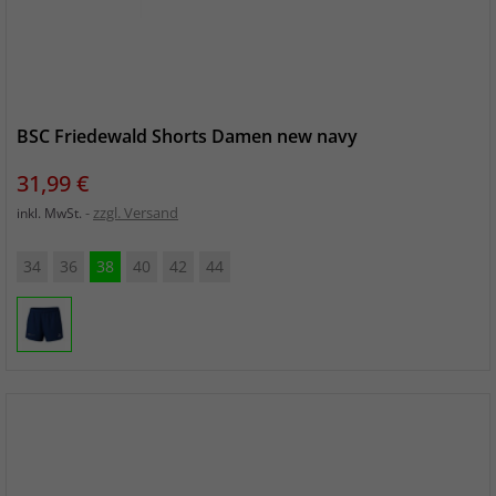
BSC Friedewald Shorts Damen new navy
Preis
31,99 €
zzgl. Versand
inkl. MwSt.
34
36
38
40
42
44