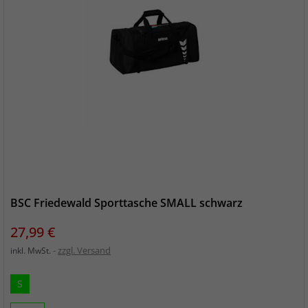
BSC Friedewald Sporttasche SMALL schwarz
Preis
27,99 €
zzgl. Versand
inkl. MwSt.
S