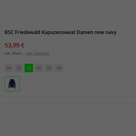
BSC Friedewald Kapuzensweat Damen new navy
Preis
53,99 €
zzgl. Versand
inkl. MwSt.
34
36
38
40
42
44