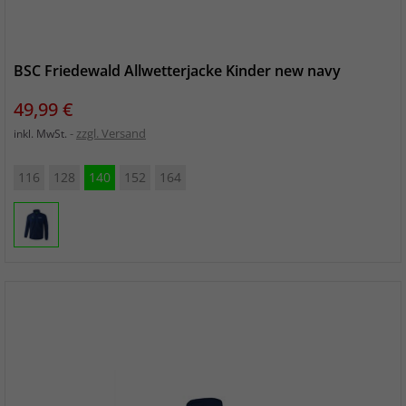
BSC Friedewald Allwetterjacke Kinder new navy
Preis
49,99 €
zzgl. Versand
inkl. MwSt.
116
128
140
152
164