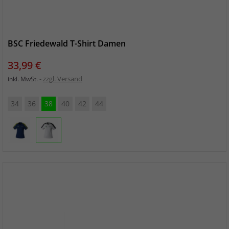
BSC Friedewald T-Shirt Damen
Preis
33,99 €
zzgl. Versand
inkl. MwSt.
34
36
38
40
42
44