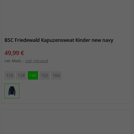
BSC Friedewald Kapuzensweat Kinder new navy
Preis
49,99 €
zzgl. Versand
inkl. MwSt.
116
128
140
152
164