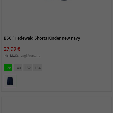
BSC Friedewald Shorts Kinder new navy
Preis
27,99 €
zzgl. Versand
inkl. MwSt.
128
140
152
164