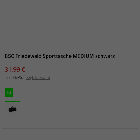
BSC Friedewald Sporttasche MEDIUM schwarz
Preis
31,99 €
zzgl. Versand
inkl. MwSt.
M