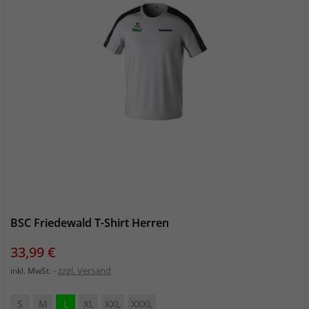
BSC Friedewald T-Shirt Herren
Preis
33,99 €
zzgl. Versand
inkl. MwSt.
S
M
L
XL
XXL
XXXL