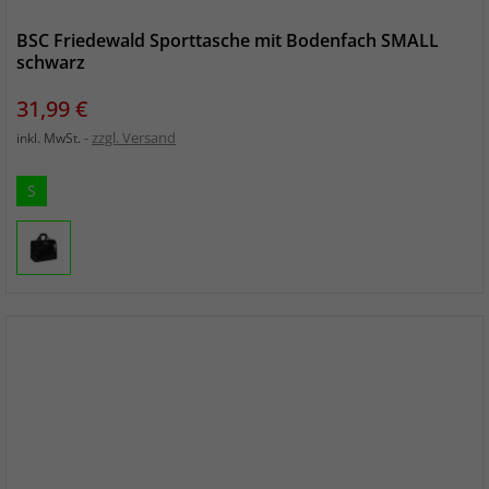
BSC Friedewald Sporttasche mit Bodenfach SMALL
schwarz
Preis
31,99 €
zzgl. Versand
inkl. MwSt.
S