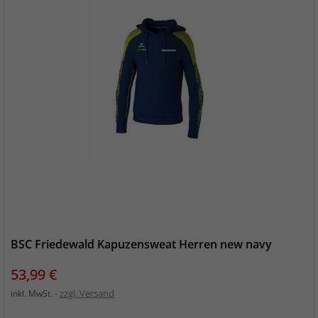
BSC Friedewald Kapuzensweat Herren new navy
Preis
53,99 €
zzgl. Versand
inkl. MwSt.