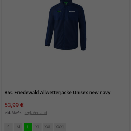
BSC Friedewald Allwetterjacke Unisex new navy
Preis
53,99 €
zzgl. Versand
inkl. MwSt.
S
M
L
XL
XXL
XXXL