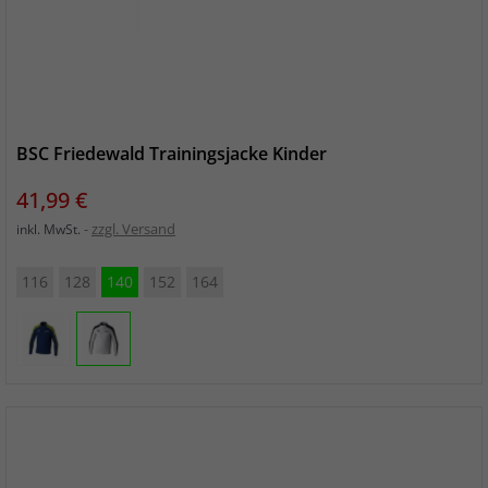
BSC Friedewald Trainingsjacke Kinder
Preis
41,99 €
zzgl. Versand
inkl. MwSt.
116
128
140
152
164