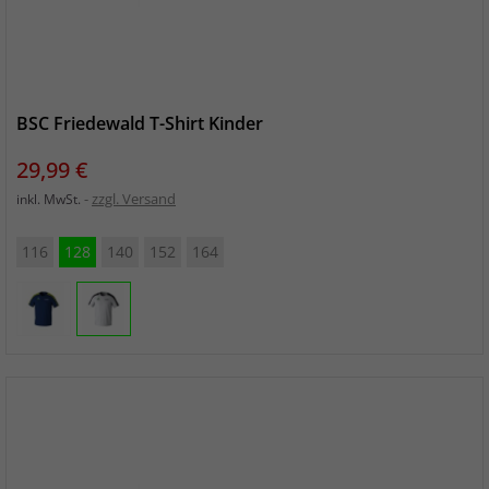
BSC Friedewald T-Shirt Kinder
Preis
29,99 €
zzgl. Versand
inkl. MwSt.
116
128
140
152
164