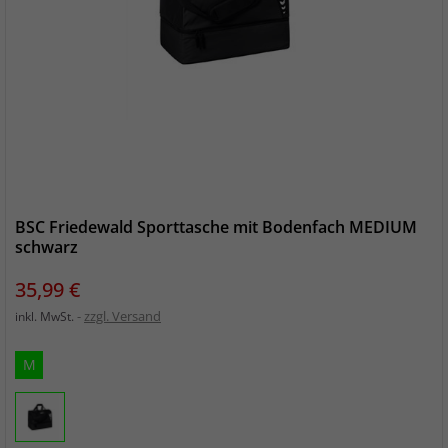
BSC Friedewald Sporttasche mit Bodenfach MEDIUM
schwarz
Preis
35,99 €
zzgl. Versand
inkl. MwSt.
M