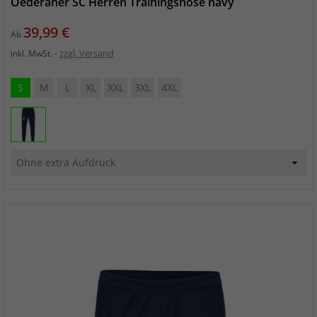
Oederaner SC Herren Trainingshose navy
Preis
39,99 €
Ab
zzgl. Versand
inkl. MwSt.
S
M
L
XL
XXL
3XL
4XL