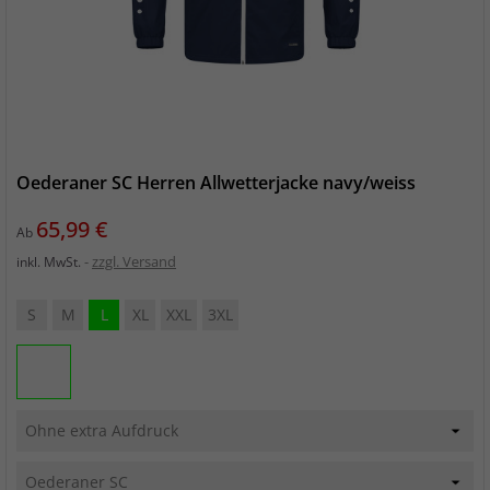
Oederaner SC Herren Allwetterjacke navy/weiss
Preis
65,99 €
Ab
zzgl. Versand
inkl. MwSt.
S
M
L
XL
XXL
3XL