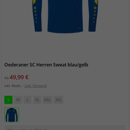
Oederaner SC Herren Sweat blau/gelb
Preis
49,99 €
Ab
zzgl. Versand
inkl. MwSt.
S
M
L
XL
XXL
3XL