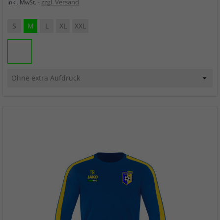
zzgl. Versand
inkl. MwSt.
S
M
L
XL
XXL