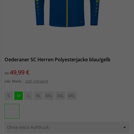
Oederaner SC Herren Polyesterjacke blau/gelb
Preis
49,99 €
Ab
zzgl. Versand
inkl. MwSt.
S
M
L
XL
XXL
3XL
4XL