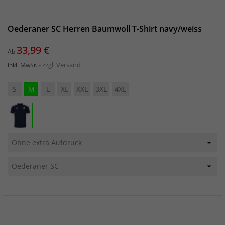
Oederaner SC Herren Baumwoll T-Shirt navy/weiss
Preis
33,99 €
Ab
zzgl. Versand
inkl. MwSt.
S
M
L
XL
XXL
3XL
4XL