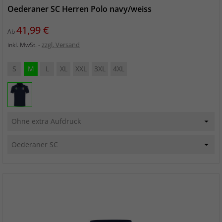
Oederaner SC Herren Polo navy/weiss
Preis
41,99 €
Ab
zzgl. Versand
inkl. MwSt.
S
M
L
XL
XXL
3XL
4XL