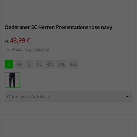
Oederaner SC Herren Presentationshose navy
Preis
43,99 €
Ab
zzgl. Versand
inkl. MwSt.
S
M
L
XL
XXL
3XL
4XL