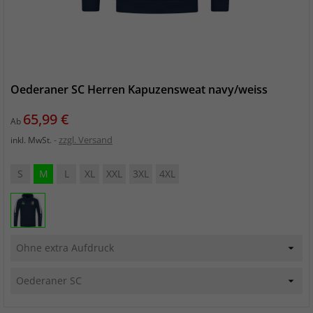
Oederaner SC Herren Kapuzensweat navy/weiss
Preis
65,99 €
Ab
zzgl. Versand
inkl. MwSt.
S
M
L
XL
XXL
3XL
4XL