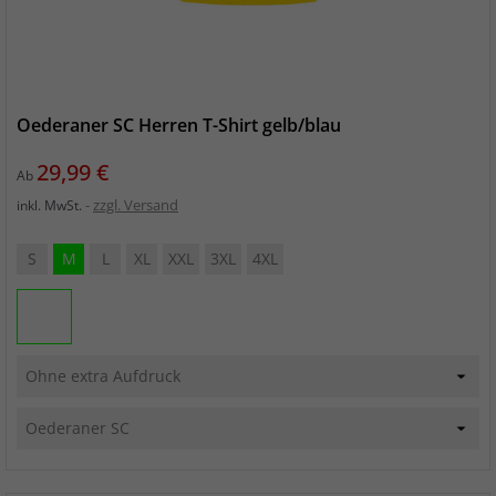
Oederaner SC Herren T-Shirt gelb/blau
Preis
29,99 €
Ab
zzgl. Versand
inkl. MwSt.
S
M
L
XL
XXL
3XL
4XL