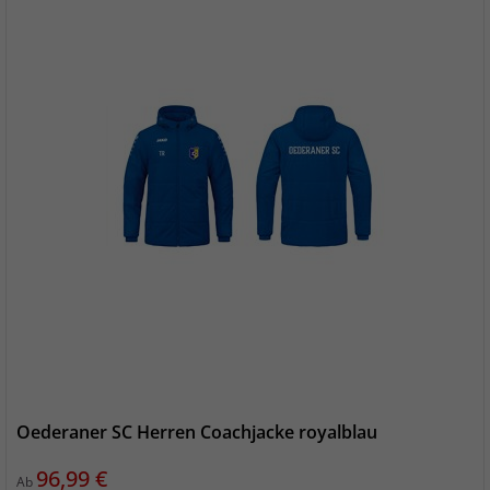
Oederaner SC Herren Coachjacke royalblau
Preis
96,99 €
Ab