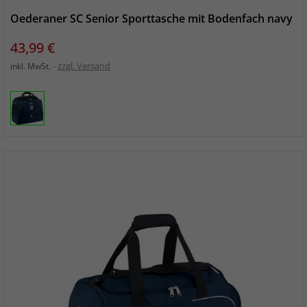
Oederaner SC Senior Sporttasche mit Bodenfach navy
Preis
43,99 €
zzgl. Versand
inkl. MwSt.