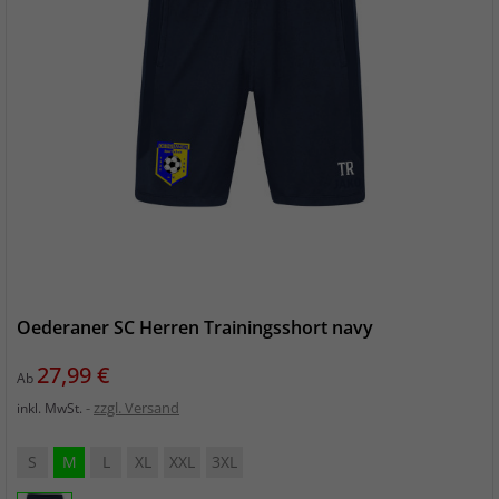
Oederaner SC Herren Trainingsshort navy
Preis
27,99 €
Ab
zzgl. Versand
inkl. MwSt.
S
M
L
XL
XXL
3XL