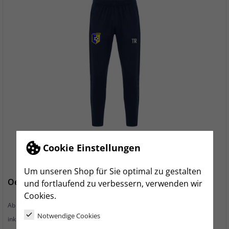
Cookie Einstellungen
Um unseren Shop für Sie optimal zu gestalten
Oederaner SC Herren Polyesterhose navy
und fortlaufend zu verbessern, verwenden wir
Cookies.
Preis
35,99 €
Ab
Notwendige Cookies
zzgl. Versand
inkl. MwSt.