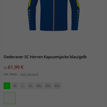
Oederaner SC Herren Kapuzenjacke blau/gelb
Preis
61,99 €
Ab
zzgl. Versand
inkl. MwSt.
S
M
L
XL
XXL
3XL
4XL