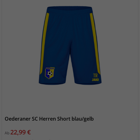
Oederaner SC Herren Short blau/gelb
Preis
22,99 €
Ab