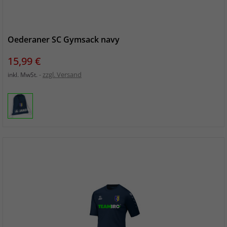
Oederaner SC Gymsack navy
Preis
15,99 €
zzgl. Versand
inkl. MwSt.