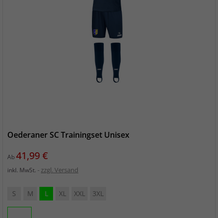
Oederaner SC Trainingset Unisex
Preis
41,99 €
Ab
zzgl. Versand
inkl. MwSt.
S
M
L
XL
XXL
3XL