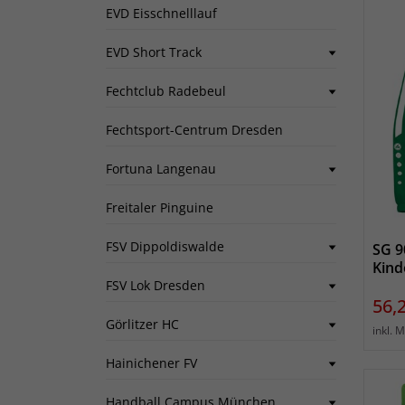
EVD Eisschnelllauf
EVD Short Track
Fechtclub Radebeul
Fechtsport-Centrum Dresden
Fortuna Langenau
Freitaler Pinguine
FSV Dippoldiswalde
SG 9
Kind
FSV Lok Dresden
Prei
56,
Görlitzer HC
inkl. 
Hainichener FV
Handball Campus München