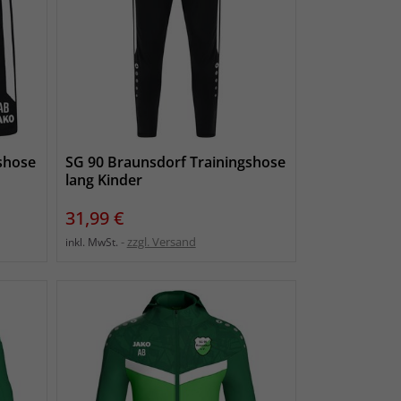
shose
SG 90 Braunsdorf Trainingshose
lang Kinder
Preis
31,99 €
zzgl. Versand
inkl. MwSt.