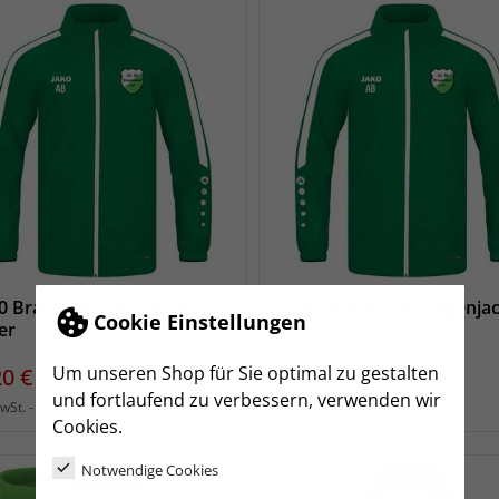
0 Braunsdorf Regenjacke
SG 90 Braunsdorf Regenja
Cookie Einstellungen
er
Unisex
Um unseren Shop für Sie optimal zu gestalten
s
Preis
20 €
64,20 €
und fortlaufend zu verbessern, verwenden wir
zzgl. Versand
zzgl. Versand
MwSt.
inkl. MwSt.
Cookies.
Notwendige Cookies