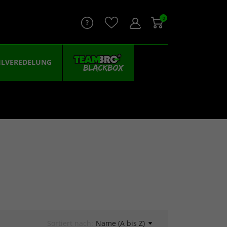
0
ILVEREDELUNG
Sortiert nach:
Name (A bis Z)