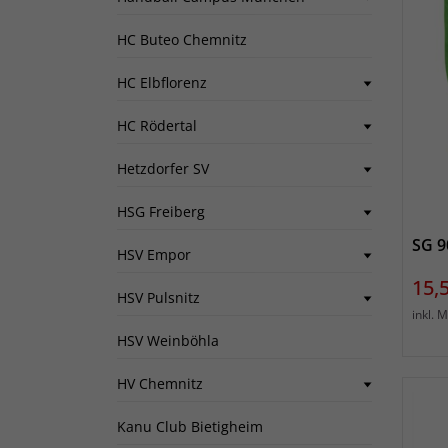
HC Buteo Chemnitz
HC Elbflorenz
HC Rödertal
Hetzdorfer SV
HSG Freiberg
SG 9
HSV Empor
Prei
15,
HSV Pulsnitz
inkl. 
HSV Weinböhla
HV Chemnitz
Kanu Club Bietigheim