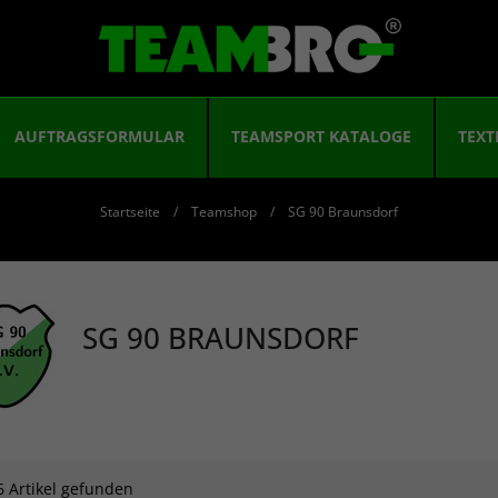
AUFTRAGSFORMULAR
TEAMSPORT KATALOGE
TEXT
Startseite
Teamshop
SG 90 Braunsdorf
SG 90 BRAUNSDORF
6 Artikel gefunden