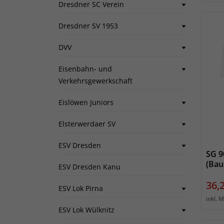
Dresdner SC Verein
Dresdner SV 1953
DVV
Eisenbahn- und
Verkehrsgewerkschaft
Eislöwen Juniors
Elsterwerdaer SV
ESV Dresden
SG 9
(Bau
ESV Dresden Kanu
Prei
36,
ESV Lok Pirna
inkl. 
ESV Lok Wülknitz