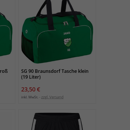
groß
SG 90 Braunsdorf Tasche klein
(19 Liter)
Preis
23,50 €
zzgl. Versand
inkl. MwSt.