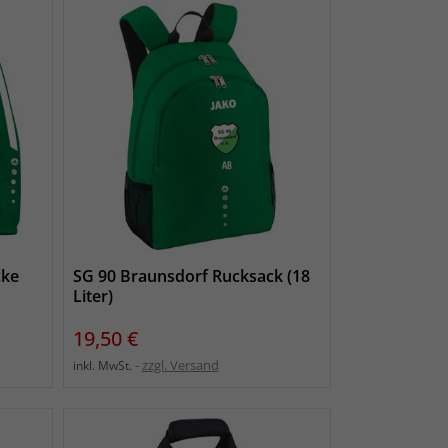
cke
SG 90 Braunsdorf Rucksack (18
Liter)
Preis
19,50 €
zzgl. Versand
inkl. MwSt.