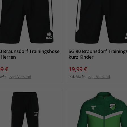
0 Braunsdorf Trainingshose
SG 90 Braunsdorf Training
 Herren
kurz Kinder
s
Preis
99 €
19,99 €
zzgl. Versand
zzgl. Versand
MwSt.
inkl. MwSt.