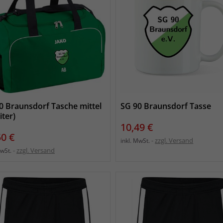
0 Braunsdorf Tasche mittel
SG 90 Braunsdorf Tasse
iter)
Preis
10,49 €
s
50 €
zzgl. Versand
inkl. MwSt.
zzgl. Versand
MwSt.