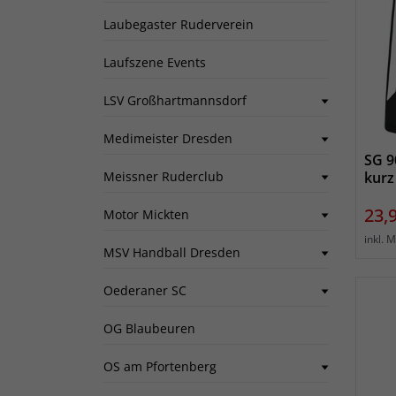
Laubegaster Ruderverein
Laufszene Events
LSV Großhartmannsdorf
Medimeister Dresden
SG 9
Meissner Ruderclub
kurz
Prei
23,
Motor Mickten
inkl. 
MSV Handball Dresden
Oederaner SC
OG Blaubeuren
OS am Pfortenberg