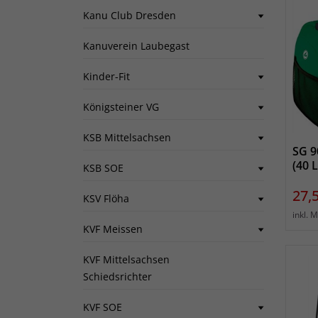
Kanu Club Dresden
Kanuverein Laubegast
Kinder-Fit
Königsteiner VG
KSB Mittelsachsen
SG 9
(40 L
KSB SOE
Prei
27,
KSV Flöha
inkl. 
KVF Meissen
KVF Mittelsachsen
Schiedsrichter
KVF SOE