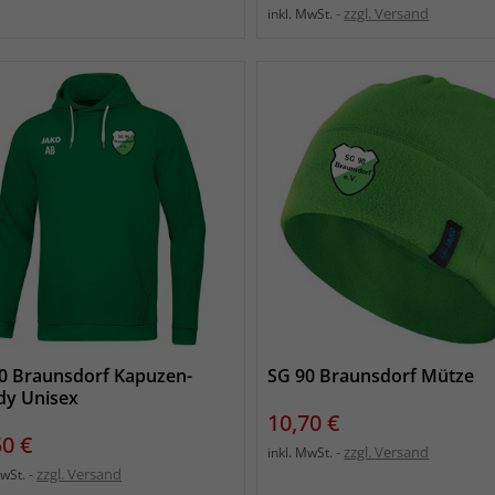
zzgl. Versand
inkl. MwSt.
0 Braunsdorf Kapuzen-
SG 90 Braunsdorf Mütze
y Unisex
Preis
10,70 €
s
50 €
zzgl. Versand
inkl. MwSt.
zzgl. Versand
MwSt.