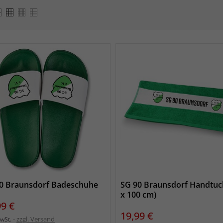
0 Braunsdorf Badeschuhe
SG 90 Braunsdorf Handtuc
x 100 cm)
s
99 €
Preis
19,99 €
zzgl. Versand
MwSt.