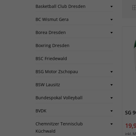
Basketball Club Dresden
BC Wismut Gera
Borea Dresden
Boxring Dresden
BSC Friedewald
BSG Motor Zschopau
BSW Lausitz
Bundespokal Volleyball
BVDK
SG 9
Chemnitzer Tennisclub
Prei
19,
Küchwald
inkl. 