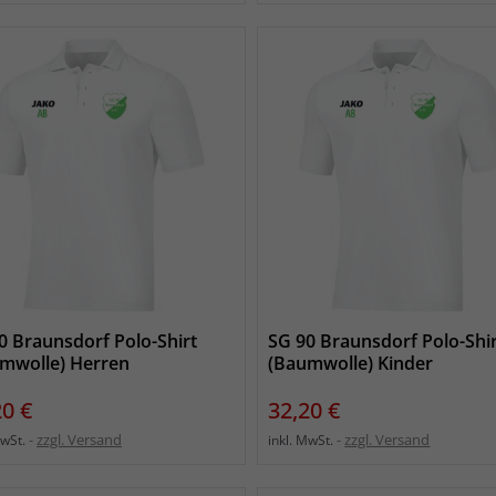
0 Braunsdorf Polo-Shirt
SG 90 Braunsdorf Polo-Shi
mwolle) Herren
(Baumwolle) Kinder
s
Preis
20 €
32,20 €
zzgl. Versand
zzgl. Versand
MwSt.
inkl. MwSt.