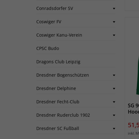
Conradsdorfer SV
Coswiger FV
Coswiger Kanu-Verein
CPSC Budo
Dragons Club Leipzig
Dresdner Bogenschützen
Dresdner Delphine
Dresdner Fecht-Club
SG 9
Hood
Dresdner Ruderclub 1902
Prei
51,
Dresdner SC Fußball
inkl. 