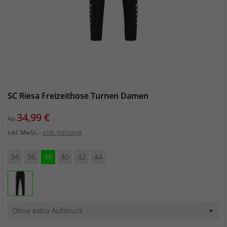
SC Riesa Freizeithose Turnen Damen
Preis
34,99 €
Ab
zzgl. Versand
inkl. MwSt.
34
36
38
40
42
44