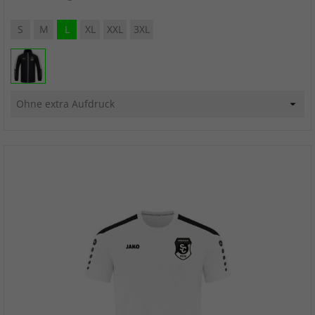
S
M
L
XL
XXL
3XL