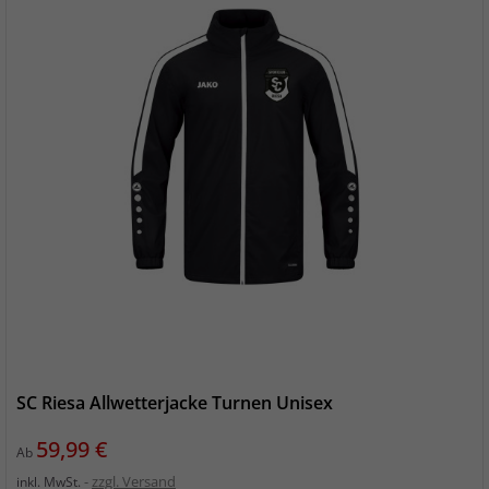
SC Riesa Allwetterjacke Turnen Unisex
Preis
59,99 €
Ab
zzgl. Versand
inkl. MwSt.