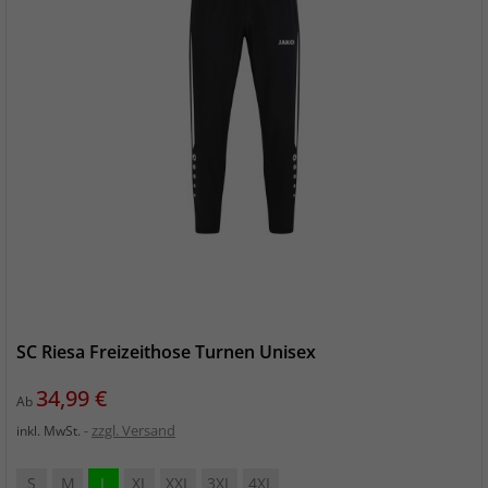
SC Riesa Freizeithose Turnen Unisex
Preis
34,99 €
Ab
zzgl. Versand
inkl. MwSt.
S
M
L
XL
XXL
3XL
4XL