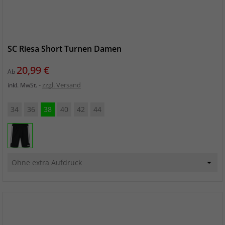
SC Riesa Short Turnen Damen
Preis
20,99 €
Ab
zzgl. Versand
inkl. MwSt.
34
36
38
40
42
44