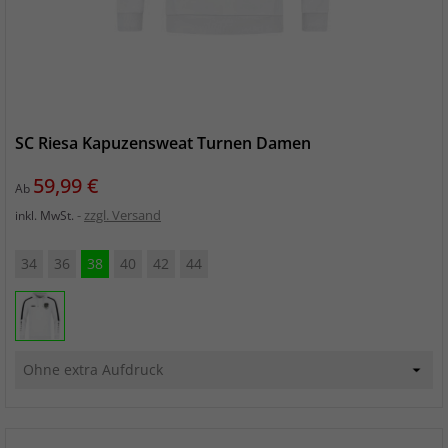
SC Riesa Kapuzensweat Turnen Damen
Preis
59,99 €
Ab
zzgl. Versand
inkl. MwSt.
34
36
38
40
42
44