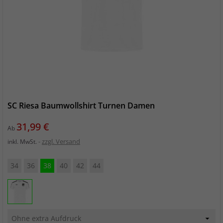
SC Riesa Baumwollshirt Turnen Damen
Preis
31,99 €
Ab
zzgl. Versand
inkl. MwSt.
34
36
38
40
42
44