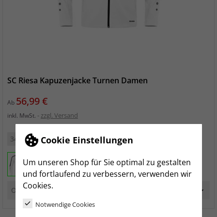
SC Riesa Kapuzenjacke Turnen Damen
Preis
56,99 €
Ab
zzgl. Versand
inkl. MwSt.
34
36
38
40
42
44
Cookie Einstellungen
Um unseren Shop für Sie optimal zu gestalten
und fortlaufend zu verbessern, verwenden wir
Cookies.
Notwendige Cookies