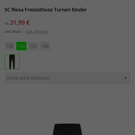
SC Riesa Freizeithose Turnen Kinder
Preis
31,99 €
Ab
zzgl. Versand
inkl. MwSt.
128
140
152
164