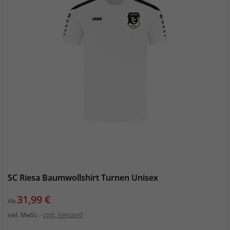
SC Riesa Baumwollshirt Turnen Unisex
Preis
31,99 €
Ab
zzgl. Versand
inkl. MwSt.