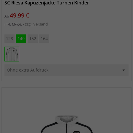
SC Riesa Kapuzenjacke Turnen Kinder
Preis
49,99 €
Ab
zzgl. Versand
inkl. MwSt.
128
140
152
164