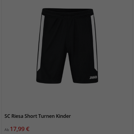
SC Riesa Short Turnen Kinder
Preis
17,99 €
Ab