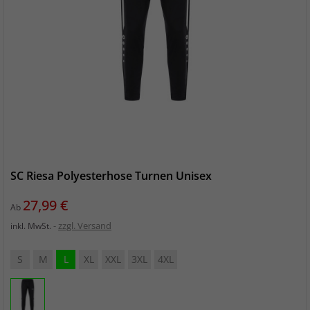
SC Riesa Polyesterhose Turnen Unisex
Preis
27,99 €
Ab
zzgl. Versand
inkl. MwSt.
S
M
L
XL
XXL
3XL
4XL