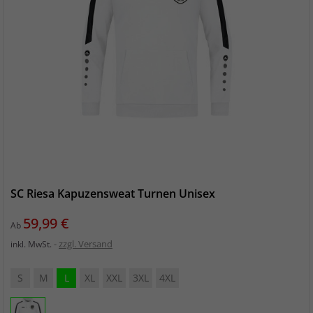
SC Riesa Kapuzensweat Turnen Unisex
Preis
59,99 €
Ab
zzgl. Versand
inkl. MwSt.
S
M
L
XL
XXL
3XL
4XL