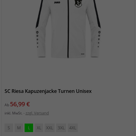
SC Riesa Kapuzenjacke Turnen Unisex
Preis
56,99 €
Ab
zzgl. Versand
inkl. MwSt.
S
M
L
XL
XXL
3XL
4XL