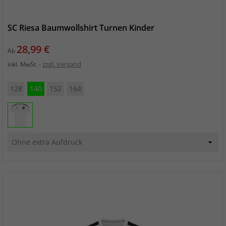
SC Riesa Baumwollshirt Turnen Kinder
Preis
28,99 €
Ab
zzgl. Versand
inkl. MwSt.
128
140
152
164