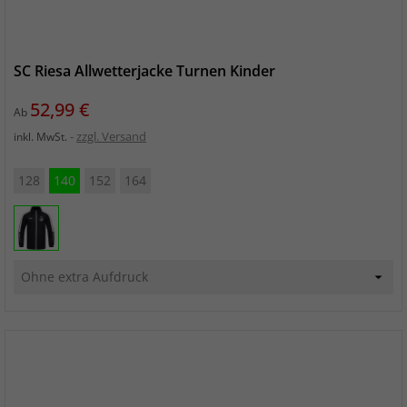
SC Riesa Allwetterjacke Turnen Kinder
Preis
52,99 €
Ab
zzgl. Versand
inkl. MwSt.
128
140
152
164