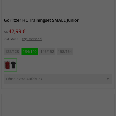
Görlitzer HC Trainingset SMALL Junior
Preis
42,99 €
Ab
zzgl. Versand
inkl. MwSt.
122/128
134/140
146/152
158/164