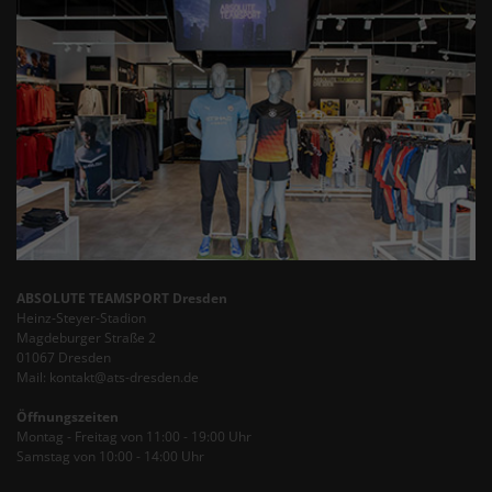
ABSOLUTE TEAMSPORT Dresden
Heinz-Steyer-Stadion
Magdeburger Straße 2
01067 Dresden
Mail: kontakt@ats-dresden.de
Öffnungszeiten
Montag - Freitag von 11:00 - 19:00 Uhr
Samstag von 10:00 - 14:00 Uhr