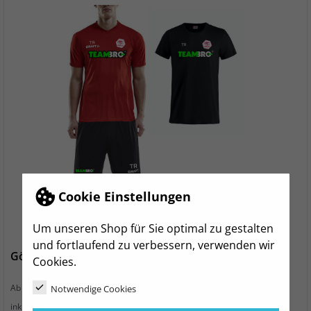
Cookie Einstellungen
Um unseren Shop für Sie optimal zu gestalten
und fortlaufend zu verbessern, verwenden wir
Görlitzer HC Trainingset SMALL Unisex
Cookies.
Preis
45,99 €
Ab
Notwendige Cookies
zzgl. Versand
inkl. MwSt.