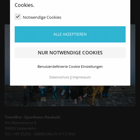
Cookies.
Notwendige Cookies
ALLE AKZEPTIEREN
NUR NOTWENDIGE COOKIES
Benutzerdefinierte Cookie Einstellungen
Datenschutz
Impressum
TeamBro - Sporthaus Haubold
Am Wasserturm 6
09603 Siebenlehn
Tel.: +49 35242 - 66683 (Mo-Fr 9-13 Uhr)