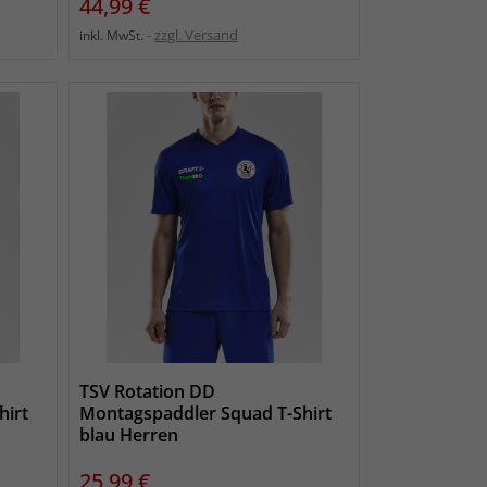
Preis
44,99 €
zzgl. Versand
inkl. MwSt.
TSV Rotation DD
hirt
Montagspaddler Squad T-Shirt
blau Herren
Preis
25,99 €