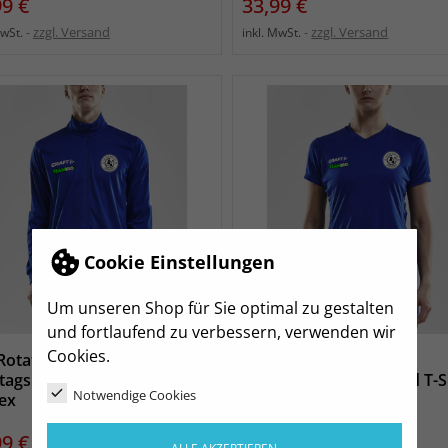
s
Preis
99 €
33,99 €
zzgl. Versand
zzgl. Versand
MwSt.
inkl. MwSt.
Cookie Einstellungen
Um unseren Shop für Sie optimal zu gestalten
und fortlaufend zu verbessern, verwenden wir
Cookies.
Rotation DD
TSV Rotation DD
agspaddler Progress Jacket
Montagspaddler Squad T-S
Notwendige Cookies
ex
blau Damen
s
Preis
99 €
25,99 €