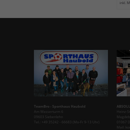
inkl. 
TeamBro - Sporthaus Haubold
ABSOLU
Am Wasserturm 6
Heinz-S
09603 Siebenlehn
Magdebu
Tel.: +49 35242 - 66683 (Mo-Fr 9-13 Uhr)
01067 
Mail: k