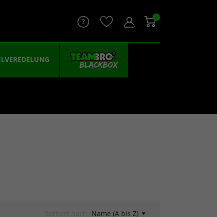
0
ILVEREDELUNG
Sortiert nach:
Name (A bis Z)