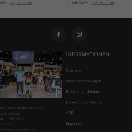
zzgl. Versand
zzgl. Versand
MwSt.
inkl. MwSt.
INFORMATIONEN
Über uns
Versandbedingungen
Bezahlmöglichkeiten
Datenschutzerklärung
TE TEAMSPORT Dresden
AGB
teyer-Stadion
rger Straße 2
Impressum
Dresden
ontakt@ats-dresden.de