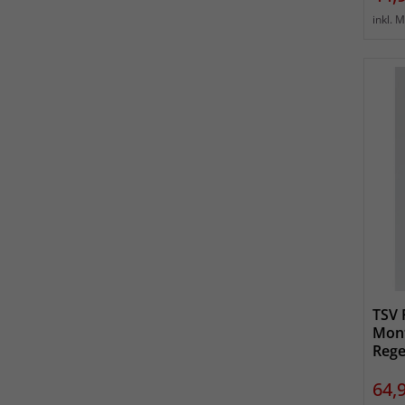
inkl. 
TSV 
Mon
Rege
Prei
64,