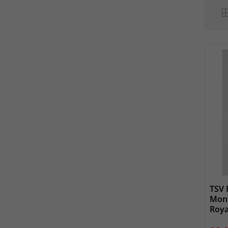
TSV 
Mont
Roya