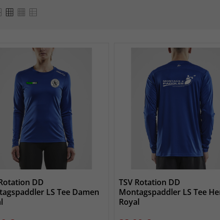
Rotation DD
TSV Rotation DD
agspaddler LS Tee Damen
Montagspaddler LS Tee He
l
Royal