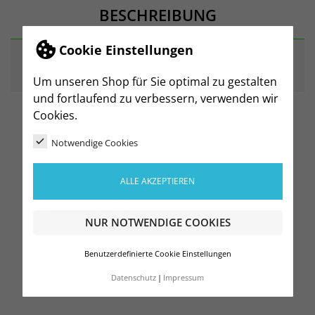
BESCHREIBUNG
Cookie Einstellungen
ARTIKELDETAILS
Um unseren Shop für Sie optimal zu gestalten
und fortlaufend zu verbessern, verwenden wir
Cookies.
Frottiertuch aus 94% Baumwolle, 6% Polyester
(Bordüre)
Notwendige Cookies
Mit bedruckbarer weißer Polyester-Bordüre
Entspricht Ökotex Klasse I
ALLE AKZEPTIEREN
Qualität 400 g/qm
Waschbar bis 60°C
NUR NOTWENDIGE COOKIES
Benutzerdefinierte Cookie Einstellungen
Datenschutz
Impressum