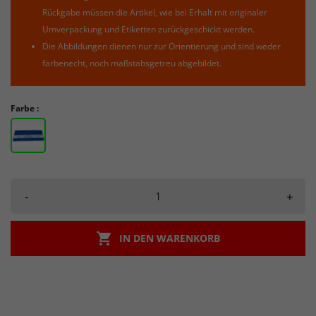
Rückgabe müssen die Artikel, wie bei Erhalt mit originaler
Umverpackung und Etiketten zurückgeschickt werden.
Die Abbildungen dienen nur zur Orientierung und sind weder
farbenecht, noch maßstabsgetreu abgebildet.
Farbe :
-
+

IN DEN WARENKORB