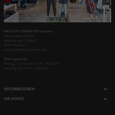
ABSOLUTE TEAMSPORT Dresden
Heinz-Steyer-Stadion
Magdeburger Straße 2
01067 Dresden
Mail: kontakt@ats-dresden.de
Öffnungszeiten
Montag - Freitag von 11:00 - 19:00 Uhr
Samstag von 10:00 - 14:00 Uhr
INFORMATIONEN

IHR KONTO
