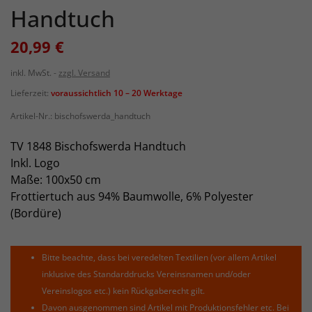
Handtuch
20,99 €
inkl. MwSt.
zzgl. Versand
Lieferzeit:
voraussichtlich 10 – 20 Werktage
Artikel-Nr.:
bischofswerda_handtuch
TV 1848 Bischofswerda Handtuch
Inkl. Logo
Maße: 100x50 cm
Frottiertuch aus 94% Baumwolle, 6% Polyester
(Bordüre)
Bitte beachte, dass bei veredelten Textilien (vor allem Artikel
inklusive des Standarddrucks Vereinsnamen und/oder
Vereinslogos etc.) kein Rückgaberecht gilt.
Davon ausgenommen sind Artikel mit Produktionsfehler etc. Bei