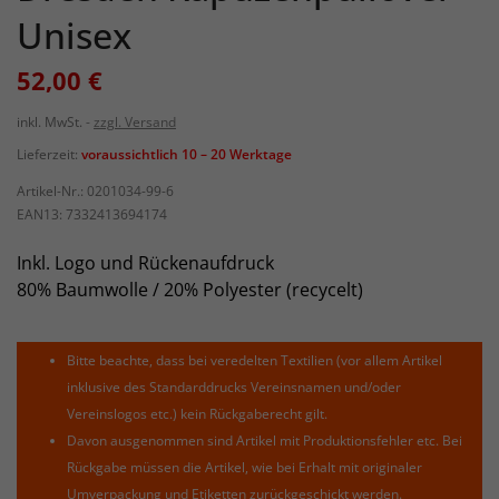
Unisex
52,00 €
inkl. MwSt.
zzgl. Versand
Lieferzeit:
voraussichtlich 10 – 20 Werktage
Artikel-Nr.:
0201034-99-6
EAN13:
7332413694174
Inkl. Logo und Rückenaufdruck
80% Baumwolle / 20% Polyester (recycelt)
Bitte beachte, dass bei veredelten Textilien (vor allem Artikel
inklusive des Standarddrucks Vereinsnamen und/oder
Vereinslogos etc.) kein Rückgaberecht gilt.
Davon ausgenommen sind Artikel mit Produktionsfehler etc. Bei
Rückgabe müssen die Artikel, wie bei Erhalt mit originaler
Umverpackung und Etiketten zurückgeschickt werden.