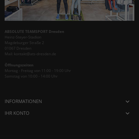
ABSOLUTE TEAMSPORT Dresden
Heinz-Steyer-Stadion
Magdeburger Straße 2
01067 Dresden
Mail: kontakt@ats-dresden.de
Öffnungszeiten
Montag - Freitag von 11:00 - 19:00 Uhr
Samstag von 10:00 - 14:00 Uhr
INFORMATIONEN

IHR KONTO
