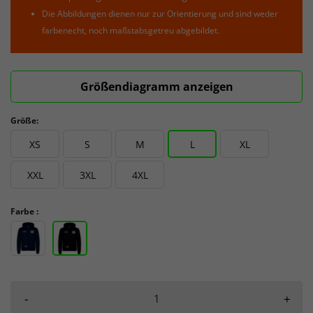
Die Abbildungen dienen nur zur Orientierung und sind weder
farbenecht, noch maßstabsgetreu abgebildet.
Größendiagramm anzeigen
Größe:
XS
S
M
L
XL
XXL
3XL
4XL
Farbe :
-
+