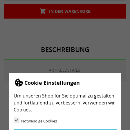

IN DEN WARENKORB
BESCHREIBUNG
ARTIKELDETAILS
Cookie Einstellungen
Ein Unisex-Kapuzenpullover mit durchgehendem
Um unseren Shop für Sie optimal zu gestalten
Reißverschluss aus Baumwolle und recyceltem
und fortlaufend zu verbessern, verwenden wir
Polyester. Er verfügt über einen SBS-Reißverschluss und
Cookies.
Kapuze mit Kordelzug. Zwei Fronttaschen mit
Notwendige Cookies
Reißverschlüssen. Elastischer Rippstrick 2 x 2 mit
Doppelnähten am unteren Ärmel und am Saum.