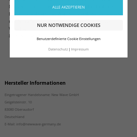
Nackenband aus Twill und ein leicht abnehmbares
ALLE AKZEPTIEREN
Etikett für Rebranding. Weiches, stabilisiertes Gewebe
mit Antipilling-Ausrüstung, geeignet für intensive
NUR NOTWENDIGE COOKIES
Wäsche.
80% Baumwolle / 20% Polyester (recycelt)
Benutzerdefinierte Cookie Einstellungen
Datenschutz
Impressum
Hersteller Informationen
Eingetragener Handelsname: New Wave GmbH
Geigelsteinstr. 10
83080 Oberaudorf
Deutschland
E-Mail: info@newwave-germany.de