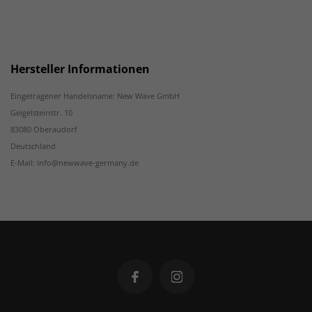
Hersteller Informationen
Eingetragener Handelsname: New Wave GmbH
Geigelsteinstr. 10
83080 Oberaudorf
Deutschland
E-Mail: info@newwave-germany.de