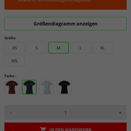
farbenecht, noch maßstabsgetreu abgebildet.
Größendiagramm anzeigen
Größe:
XS
S
M
L
XL
XXL
Farbe :
-
+

IN DEN WARENKORB