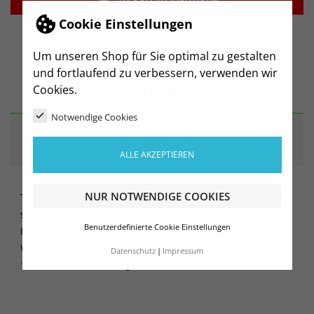
Cookie Einstellungen
Um unseren Shop für Sie optimal zu gestalten
und fortlaufend zu verbessern, verwenden wir
BESCHREIBUNG
Cookies.
Notwendige Cookies
ARTIKELDETAILS
ALLE AKZEPTIEREN
NUR NOTWENDIGE COOKIES
T-Shirt, körpernah geschnitten, Nackenband und Kragen
sind mit Elastan versetzt, verstärkte Schulternähte.
Benutzerdefinierte Cookie Einstellungen
Herren ist rund gestrickt und Damen hat Seitennähte.
Waschbar bis 60° C.
Datenschutz
Impressum
100 % Baumwolle 145 g / m2