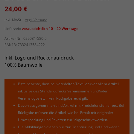
24,00 €
inkl. MwSt.
zzgl. Versand
Lieferzeit:
voraussichtlich 10 – 20 Werktage
Artikel-Nr.:
029031-580-5
EAN13:
7332413584222
Inkl. Logo und Rückenaufdruck
100% Baumwolle
Bitte beachte, dass bei veredelten Textilien (vor allem Artikel
inklusive des Standarddrucks Vereinsnamen und/oder
Vereinslogos etc.) kein Rückgaberecht gilt.
Davon ausgenommen sind Artikel mit Produktionsfehler etc. Bei
Rückgabe müssen die Artikel, wie bei Erhalt mit originaler
Umverpackung und Etiketten zurückgeschickt werden.
Die Abbildungen dienen nur zur Orientierung und sind weder