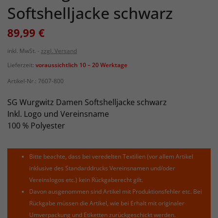
Softshelljacke schwarz
89,99 €
inkl. MwSt.
zzgl. Versand
Lieferzeit:
voraussichtlich 10 – 20 Werktage
Artikel-Nr.:
7607-800
SG Wurgwitz Damen Softshelljacke schwarz
Inkl. Logo und Vereinsname
100 % Polyester
Bitte beachte, dass bei veredelten Textilien (vor allem Artikel
inklusive des Standarddrucks Vereinsnamen und/oder
Vereinslogos etc.) kein Rückgaberecht gilt.
Davon ausgenommen sind Artikel mit Produktionsfehler etc. Bei
Rückgabe müssen die Artikel, wie bei Erhalt mit originaler
Umverpackung und Etiketten zurückgeschickt werden.