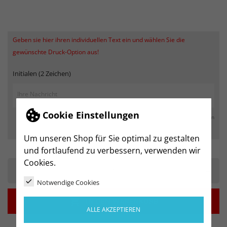
Geben sie hier ihren individuellen Text ein und wählen Sie die
gewünschte Druck-Option aus!
Initialen (2 Zeichen)
Cookie Einstellungen
max. 250 Zeichen
Um unseren Shop für Sie optimal zu gestalten
und fortlaufend zu verbessern, verwenden wir
Cookies.
-
+
Notwendige Cookies

IN DEN WARENKORB
ALLE AKZEPTIEREN