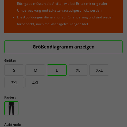
Rückgabe müssen die Artikel, wie bei Erhalt mit originaler
Umverpackung und Etiketten zurückgeschickt werden.
Die Abbildungen dienen nur zur Orientierung und sind weder
farbenecht, noch maßstabsgetreu abgebildet.
Größendiagramm anzeigen
Größe:
S
M
L
XL
XXL
3XL
4XL
Farbe :
Aufdruck: