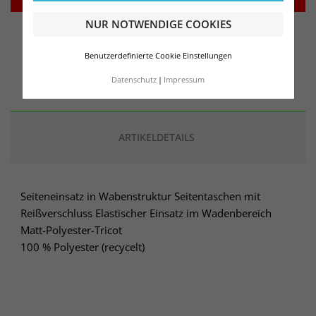
NUR NOTWENDIGE COOKIES
Benutzerdefinierte Cookie Einstellungen
Datenschutz
Impressum
BESCHREIBUNG
ARTIKELDETAILS
Seiteneinsatz in Wabenstruktur Seitentaschen mit
Reißverschluss Elastischer Einsatz im Wadenbereich
Matt-Polyester-Tricot
100 % Polyester (recycelt)