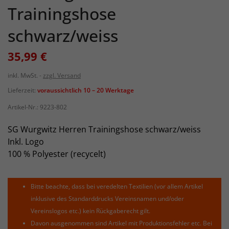
Trainingshose
schwarz/weiss
35,99 €
inkl. MwSt.
zzgl. Versand
Lieferzeit:
voraussichtlich 10 – 20 Werktage
Artikel-Nr.:
9223-802
SG Wurgwitz Herren Trainingshose schwarz/weiss
Inkl. Logo
100 % Polyester (recycelt)
Bitte beachte, dass bei veredelten Textilien (vor allem Artikel
inklusive des Standarddrucks Vereinsnamen und/oder
Vereinslogos etc.) kein Rückgaberecht gilt.
Davon ausgenommen sind Artikel mit Produktionsfehler etc. Bei