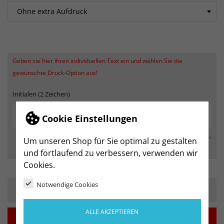
Geben sie hier ihren individuellen Text ein und wählen Sie die
gewünschte Druck-Option aus!
Initialen (2 Zeichen)
Cookie Einstellungen
max. 250 Zeichen
Um unseren Shop für Sie optimal zu gestalten
und fortlaufend zu verbessern, verwenden wir
Cookies.
Notwendige Cookies
-
+
ALLE AKZEPTIEREN

IN DEN WARENKORB