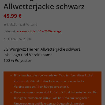
Allwetterjacke schwarz
45,99 €
inkl. MwSt.
zzgl. Versand
Lieferzeit:
voraussichtlich 10 – 20 Werktage
Artikel-Nr.:
7402-800
SG Wurgwitz Herren Allwetterjacke schwarz
Inkl. Logo und Vereinsname
100 % Polyester
Bitte beachte, dass bei veredelten Textilien (vor allem Artikel
inklusive des Standarddrucks Vereinsnamen und/oder
Vereinslogos etc.) kein Rückgaberecht gilt.
Davon ausgenommen sind Artikel mit Produktionsfehler etc. Bei
Rückgabe müssen die Artikel, wie bei Erhalt mit originaler
Umverpackung und Etiketten zurückgeschickt werden.