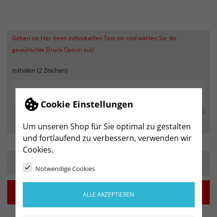
Geben sie hier ihren individuellen Text ein und wählen Sie die
gewünschte Druck-Option aus!
Initialen (2 Zeichen)
Cookie Einstellungen
max. 250 Zeichen
Um unseren Shop für Sie optimal zu gestalten
und fortlaufend zu verbessern, verwenden wir
Cookies.
-
+
Notwendige Cookies

IN DEN WARENKORB
ALLE AKZEPTIEREN