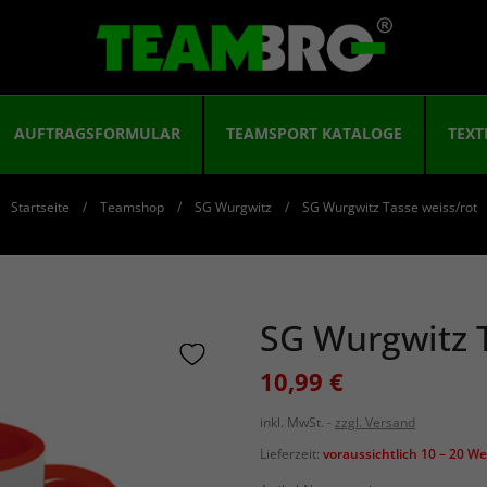
AUFTRAGSFORMULAR
TEAMSPORT KATALOGE
TEXT
Startseite
Teamshop
SG Wurgwitz
SG Wurgwitz Tasse weiss/rot
SG Wurgwitz T
10,99 €
inkl. MwSt.
zzgl. Versand
Lieferzeit:
voraussichtlich 10 – 20 W