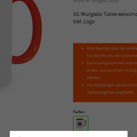
Artikel-Nr.:
wurgwitz_tasse
SG Wurgwitz Tasse weiss/ro
Inkl. Logo
Bitte beachte, dass bei verede
Standarddrucks Vereinsnamen 
Davon ausgenommen sind Arti
Artikel, wie bei Erhalt mit o
werden.
Die Abbildungen dienen nur z
maßstabsgetreu abgebildet.
Farbe :