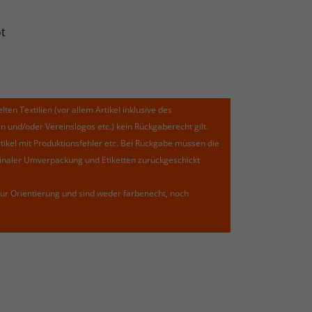
t
lten Textilien (vor allem Artikel inklusive des
und/oder Vereinslogos etc.) kein Rückgaberecht gilt.
kel mit Produktionsfehler etc. Bei Rückgabe müssen die
riginaler Umverpackung und Etiketten zurückgeschickt
ur Orientierung und sind weder farbenecht, noch