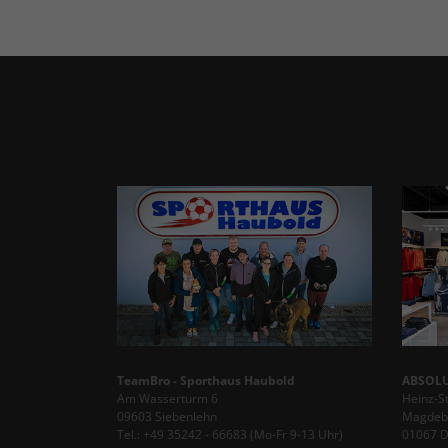
TeamBro - Sporthaus Haubold
ABSOLU
Am Wasserturm 6
Heinz-S
09603 Siebenlehn
Magdebu
Tel.: +49 35242 - 66683 (Mo-Fr 9-13 Uhr)
01067 