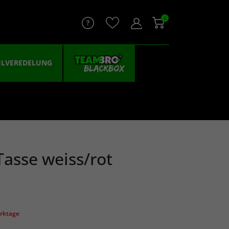
0
ILVEREDELUNG
asse weiss/rot
erktage