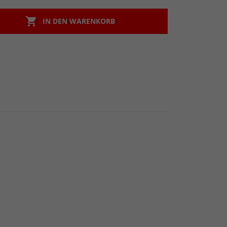

IN DEN WARENKORB