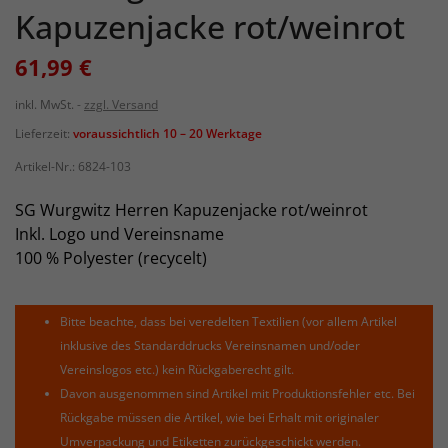
Kapuzenjacke rot/weinrot
61,99 €
inkl. MwSt.
zzgl. Versand
Lieferzeit:
voraussichtlich 10 – 20 Werktage
Artikel-Nr.:
6824-103
SG Wurgwitz Herren Kapuzenjacke rot/weinrot
Inkl. Logo und Vereinsname
100 % Polyester (recycelt)
Bitte beachte, dass bei veredelten Textilien (vor allem Artikel
inklusive des Standarddrucks Vereinsnamen und/oder
Vereinslogos etc.) kein Rückgaberecht gilt.
Davon ausgenommen sind Artikel mit Produktionsfehler etc. Bei
Rückgabe müssen die Artikel, wie bei Erhalt mit originaler
Umverpackung und Etiketten zurückgeschickt werden.