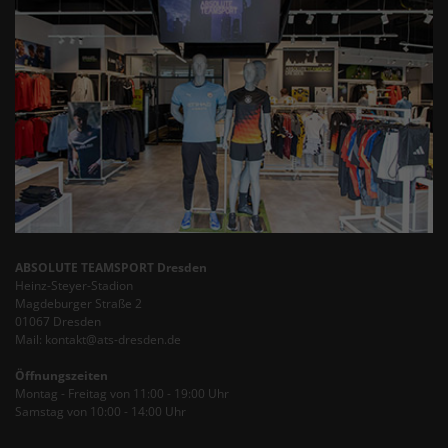
ABSOLUTE TEAMSPORT Dresden
Heinz-Steyer-Stadion
Magdeburger Straße 2
01067 Dresden
Mail: kontakt@ats-dresden.de
Öffnungszeiten
Montag - Freitag von 11:00 - 19:00 Uhr
Samstag von 10:00 - 14:00 Uhr