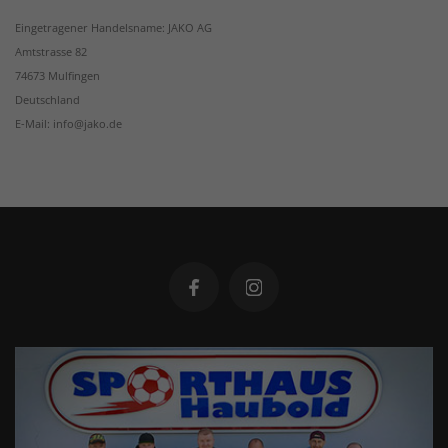
Eingetragener Handelsname: JAKO AG
Amtstrasse 82
74673 Mulfingen
Deutschland
E-Mail: info@jako.de