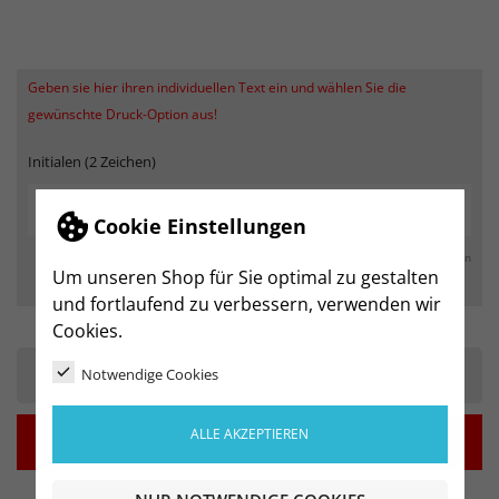
Geben sie hier ihren individuellen Text ein und wählen Sie die
gewünschte Druck-Option aus!
Initialen (2 Zeichen)
Cookie Einstellungen
max. 250 Zeichen
Um unseren Shop für Sie optimal zu gestalten
und fortlaufend zu verbessern, verwenden wir
Cookies.
-
+
Notwendige Cookies
ALLE AKZEPTIEREN

IN DEN WARENKORB