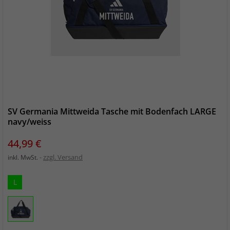
SV Germania Mittweida Tasche mit Bodenfach LARGE
navy/weiss
Preis
44,99 €
zzgl. Versand
inkl. MwSt.
L