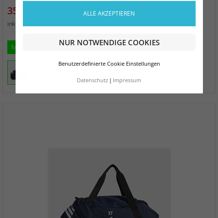
Preis
35,99 €
ALLE AKZEPTIEREN
zzgl. Versand
inkl. MwSt.
NUR NOTWENDIGE COOKIES
M
Benutzerdefinierte Cookie Einstellungen
Datenschutz
Impressum