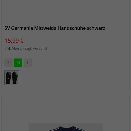
SV Germania Mittweida Handschuhe schwarz
Preis
15,99 €
zzgl. Versand
inkl. MwSt.
S
M
L