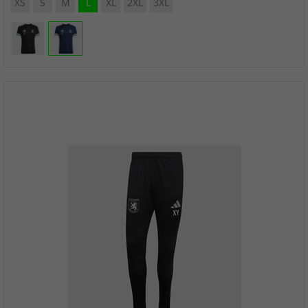
XS
S
M
L
XL
2XL
3XL