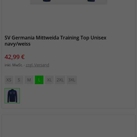
SV Germania Mittweida Training Top Unisex
navy/weiss
Preis
42,99 €
zzgl. Versand
inkl. MwSt.
XS
S
M
L
XL
2XL
3XL