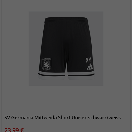
SV Germania Mittweida Short Unisex schwarz/weiss
Preis
23,99 €