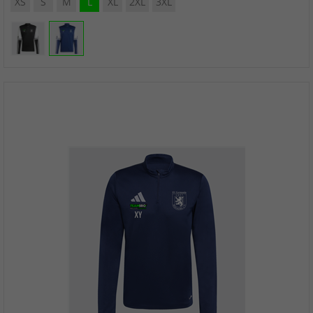
XS
S
M
L
XL
2XL
3XL