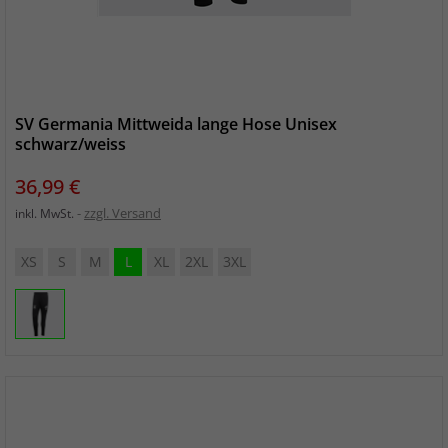
SV Germania Mittweida lange Hose Unisex
schwarz/weiss
Preis
36,99 €
zzgl. Versand
inkl. MwSt.
XS
S
M
L
XL
2XL
3XL