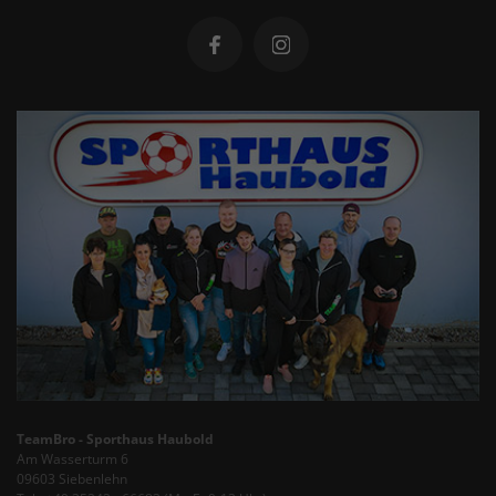
TeamBro - Sporthaus Haubold
Am Wasserturm 6
09603 Siebenlehn