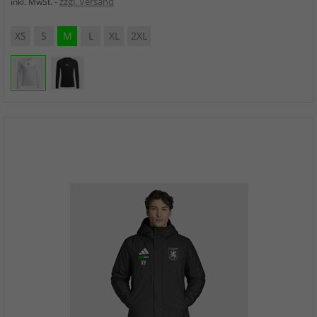
zzgl. Versand
inkl. MwSt.
XS
S
M
L
XL
2XL