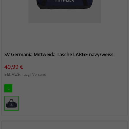
SV Germania Mittweida Tasche LARGE navy/weiss
Preis
40,99 €
zzgl. Versand
inkl. MwSt.
L