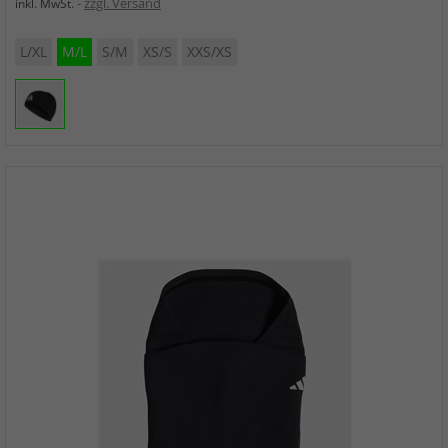
zzgl. Versand
inkl. MwSt.
L/XL
M/L
S/M
XS/S
XXS/XS