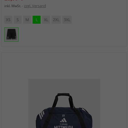
zzgl. Versand
inkl. MwSt.
XS
S
M
L
XL
2XL
3XL