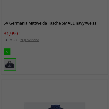
SV Germania Mittweida Tasche SMALL navy/weiss
Preis
31,99 €
zzgl. Versand
inkl. MwSt.
S