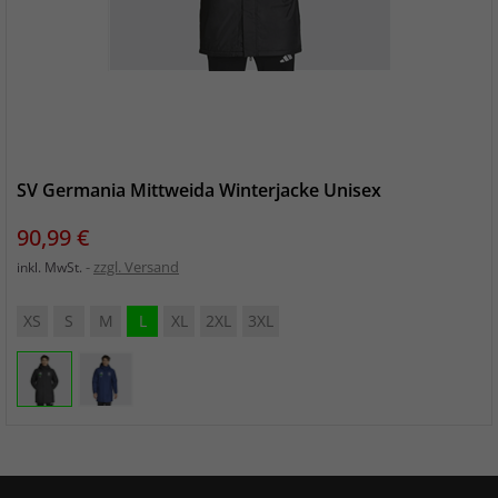
SV Germania Mittweida Winterjacke Unisex
Preis
90,99 €
zzgl. Versand
inkl. MwSt.
XS
S
M
L
XL
2XL
3XL