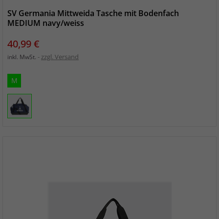
SV Germania Mittweida Tasche mit Bodenfach
MEDIUM navy/weiss
Preis
40,99 €
zzgl. Versand
inkl. MwSt.
M