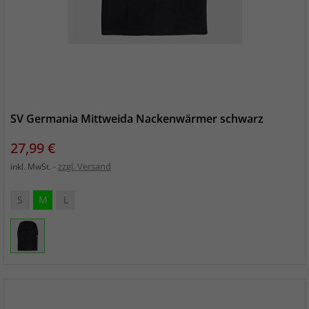
SV Germania Mittweida Nackenwärmer schwarz
Preis
27,99 €
zzgl. Versand
inkl. MwSt.
S
M
L