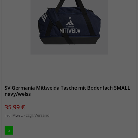
SV Germania Mittweida Tasche mit Bodenfach SMALL
navy/weiss
Preis
35,99 €
zzgl. Versand
inkl. MwSt.
S