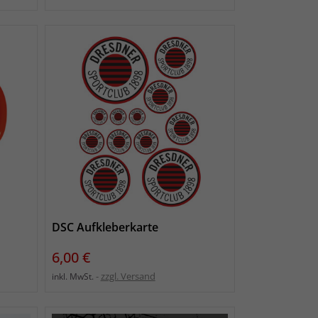
DSC Aufkleberkarte
Preis
6,00 €
zzgl. Versand
inkl. MwSt.