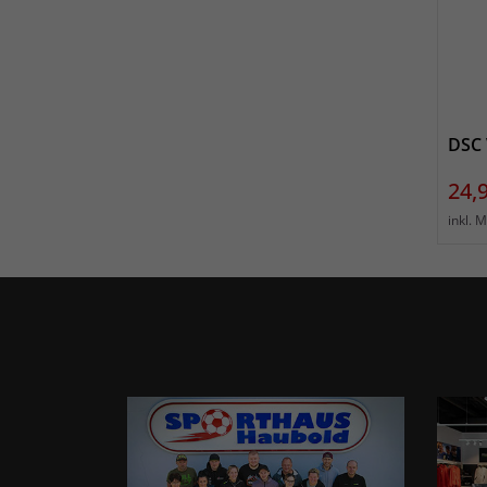
DSC 
Prei
24,
inkl. 