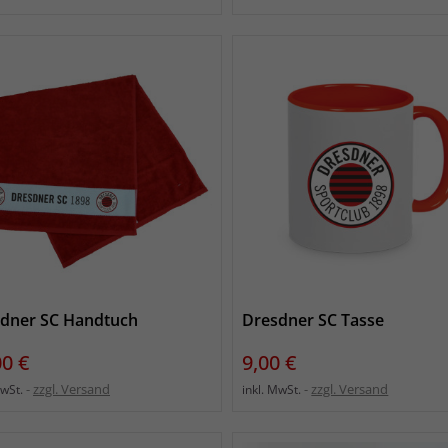
dner SC Handtuch
Dresdner SC Tasse
s
Preis
00 €
9,00 €
zzgl. Versand
zzgl. Versand
MwSt.
inkl. MwSt.