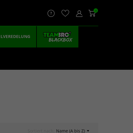
0
ILVEREDELUNG
Sortiert nach:
Name (A bis Z)