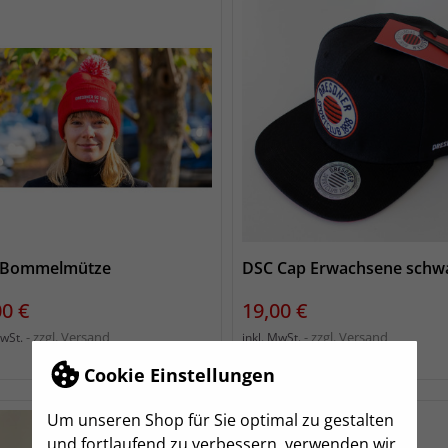
 Bommelmütze
DSC Cap Erwachsene schw
s
Preis
00 €
19,00 €
zzgl. Versand
zzgl. Versand
MwSt.
inkl. MwSt.
Cookie Einstellungen
Um unseren Shop für Sie optimal zu gestalten
und fortlaufend zu verbessern, verwenden wir