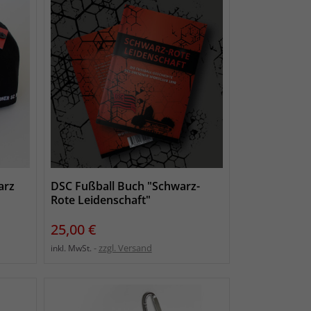
arz
DSC Fußball Buch "Schwarz-
Rote Leidenschaft"
Preis
25,00 €
zzgl. Versand
inkl. MwSt.