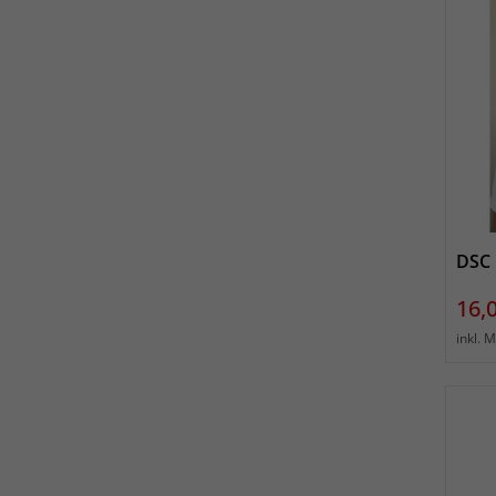
DSC 
Prei
16,
inkl. 