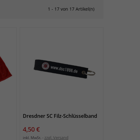
1 - 17 von 17 Artikel(n)
Dresdner SC Filz-Schlüsselband
Preis
4,50 €
zzgl. Versand
inkl. MwSt.