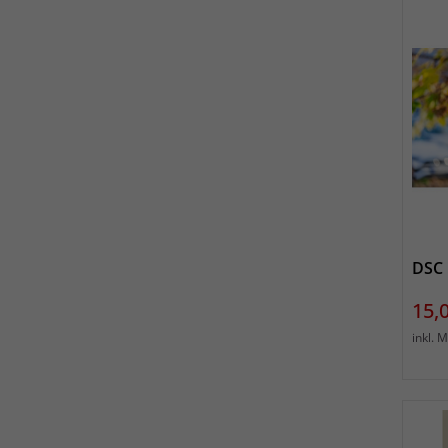
DSC
Prei
15,
inkl. 