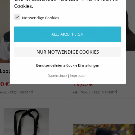
Cookies.
Notwendige Cookies
ALLE AKZEPTIEREN
NUR NOTWENDIGE COOKIES
Benutzerdefinierte Cookie Einstellungen
Loop-Schal
DSC Sandwich Cap
Datenschutz
Impressum
s
Preis
00 €
19,00 €
zzgl. Versand
zzgl. Versand
MwSt.
inkl. MwSt.