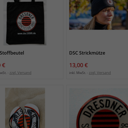
Stoffbeutel
DSC Strickmütze
s
Preis
 €
13,00 €
zzgl. Versand
zzgl. Versand
MwSt.
inkl. MwSt.