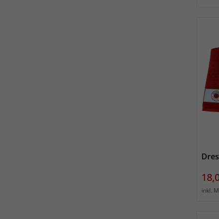
Dres
Prei
18,
inkl. 