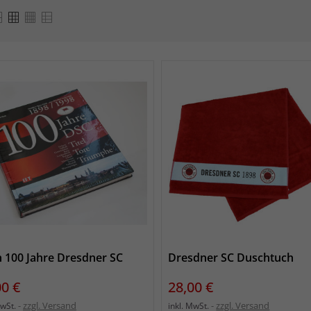
 100 Jahre Dresdner SC
Dresdner SC Duschtuch
s
Preis
00 €
28,00 €
zzgl. Versand
zzgl. Versand
MwSt.
inkl. MwSt.