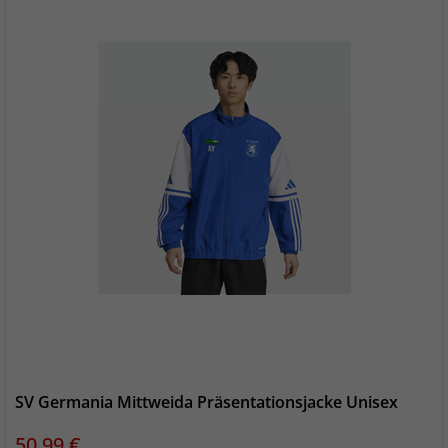
SV Germania Mittweida Präsentationsjacke Unisex
Preis
50,99 €