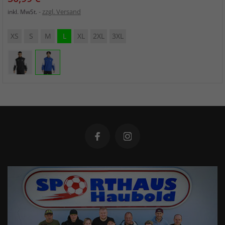
zzgl. Versand
inkl. MwSt.
XS
S
M
L
XL
2XL
3XL