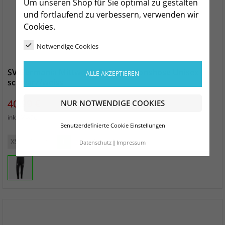
Um unseren Shop für Sie optimal zu gestalten
und fortlaufend zu verbessern, verwenden wir
Cookies.
Notwendige Cookies
SV Germania Mittweida Präsentationshose Unisex
ALLE AKZEPTIEREN
schwarz/weiss
Preis
40,99 €
NUR NOTWENDIGE COOKIES
zzgl. Versand
inkl. MwSt.
Benutzerdefinierte Cookie Einstellungen
XS
S
M
L
XL
2XL
3XL
Datenschutz
Impressum