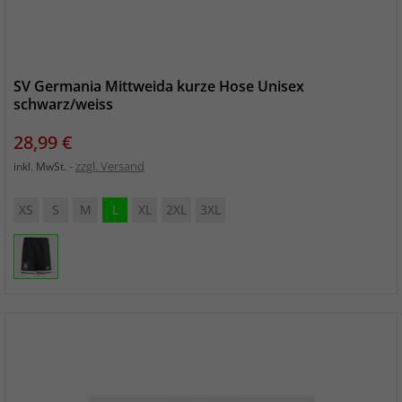
SV Germania Mittweida kurze Hose Unisex
schwarz/weiss
Preis
28,99 €
zzgl. Versand
inkl. MwSt.
XS
S
M
L
XL
2XL
3XL