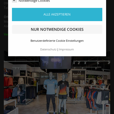
Notwendige Cookies
09603 Siebenlehn
Tel.: +49 35242 - 66683 (Mo-Fr 9-13 Uhr)
ALLE AKZEPTIEREN
Öffnungszeiten
Montag - Freitag von 9:00 - 16:00 Uhr
Abholung / Termine nach Vereinbarung bis 18 Uhr
NUR NOTWENDIGE COOKIES
Vertrag widerrufen
Benutzerdefinierte Cookie Einstellungen
Datenschutz
Impressum