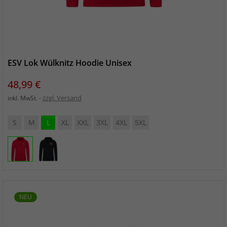
ESV Lok Wülknitz Hoodie Unisex
Preis
48,99 €
zzgl. Versand
inkl. MwSt.
S
M
L
XL
XXL
3XL
4XL
5XL
NEU