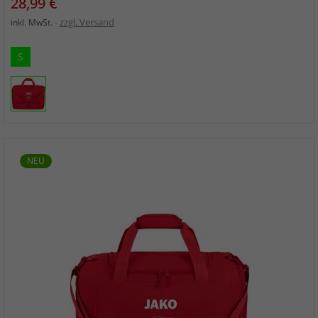
Preis
28,99 €
zzgl. Versand
inkl. MwSt.
S
NEU