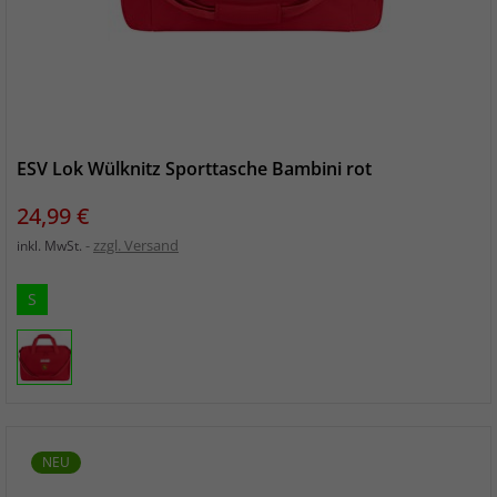
ESV Lok Wülknitz Sporttasche Bambini rot
Preis
24,99 €
zzgl. Versand
inkl. MwSt.
S
NEU