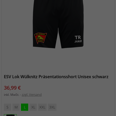
ESV Lok Wülknitz Präsentationsshort Unisex schwarz
Preis
36,99 €
zzgl. Versand
inkl. MwSt.
S
M
L
XL
XXL
3XL