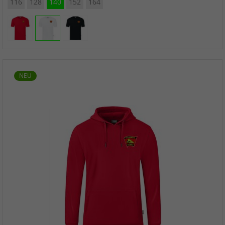
116
128
140
152
164
NEU