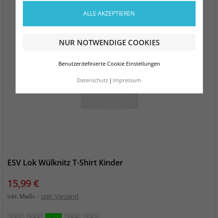
ALLE AKZEPTIEREN
NUR NOTWENDIGE COOKIES
Benutzerdefinierte Cookie Einstellungen
Datenschutz
Impressum
ESV Lok Wülknitz T-Shirt Kinder
Preis
15,99 €
zzgl. Versand
inkl. MwSt.