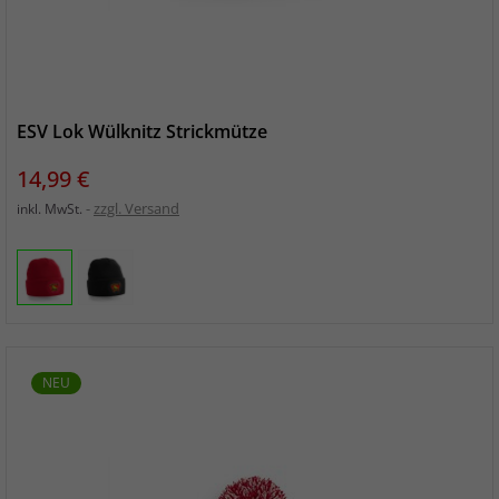
ESV Lok Wülknitz Strickmütze
Preis
14,99 €
zzgl. Versand
inkl. MwSt.
NEU