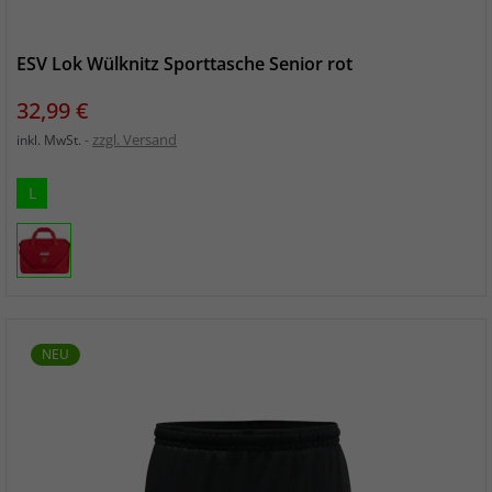
ESV Lok Wülknitz Sporttasche Senior rot
Preis
32,99 €
zzgl. Versand
inkl. MwSt.
L
NEU