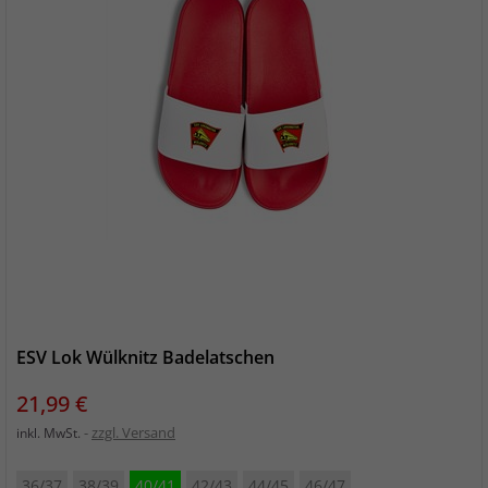
ESV Lok Wülknitz Badelatschen
Preis
21,99 €
zzgl. Versand
inkl. MwSt.
36/37
38/39
40/41
42/43
44/45
46/47