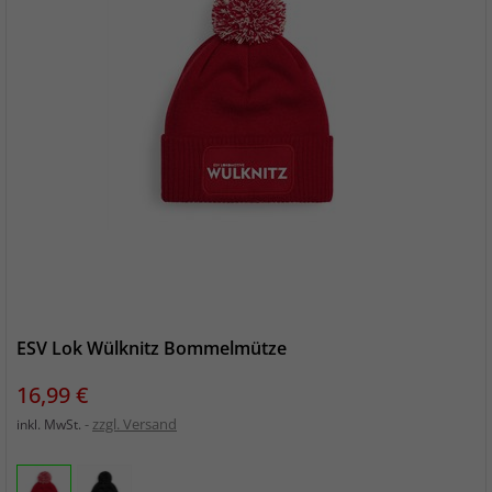
ESV Lok Wülknitz Bommelmütze
Preis
16,99 €
zzgl. Versand
inkl. MwSt.