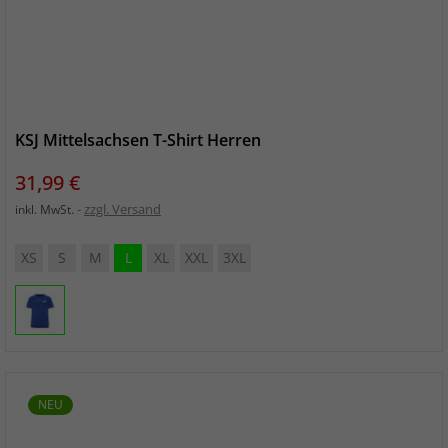
KSJ Mittelsachsen T-Shirt Herren
Preis
31,99 €
zzgl. Versand
inkl. MwSt.
XS
S
M
L
XL
XXL
3XL
NEU