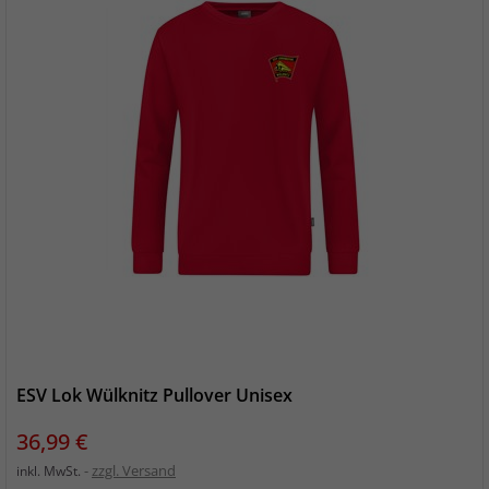
ESV Lok Wülknitz Pullover Unisex
Preis
36,99 €
zzgl. Versand
inkl. MwSt.