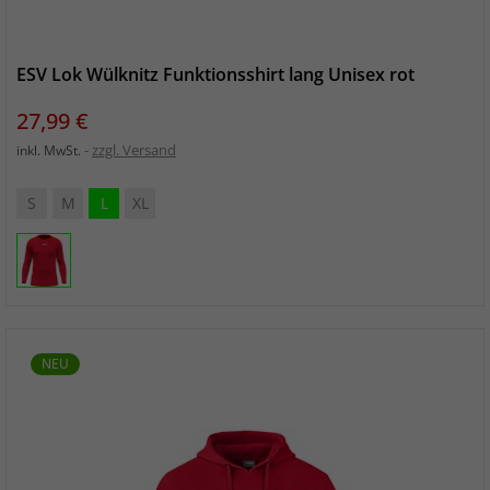
ESV Lok Wülknitz Funktionsshirt lang Unisex rot
Preis
27,99 €
zzgl. Versand
inkl. MwSt.
S
M
L
XL
NEU