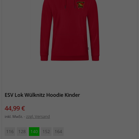
ESV Lok Wülknitz Hoodie Kinder
Preis
44,99 €
zzgl. Versand
inkl. MwSt.
116
128
140
152
164