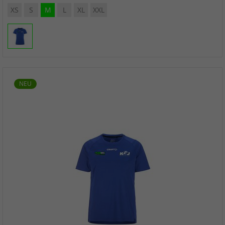
XS
S
M
L
XL
XXL
NEU