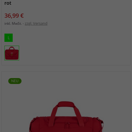
rot
Preis
36,99 €
zzgl. Versand
inkl. MwSt.
L
NEU