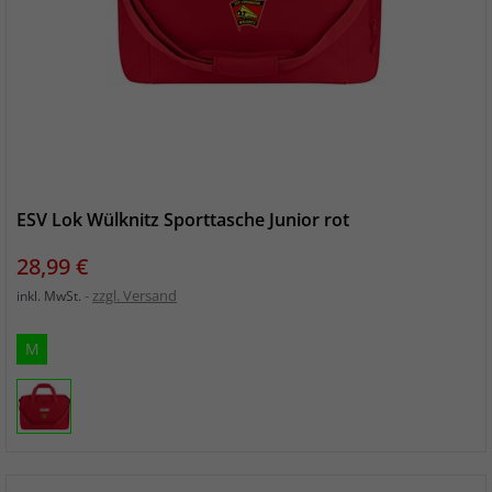
ESV Lok Wülknitz Sporttasche Junior rot
Preis
28,99 €
zzgl. Versand
inkl. MwSt.
M