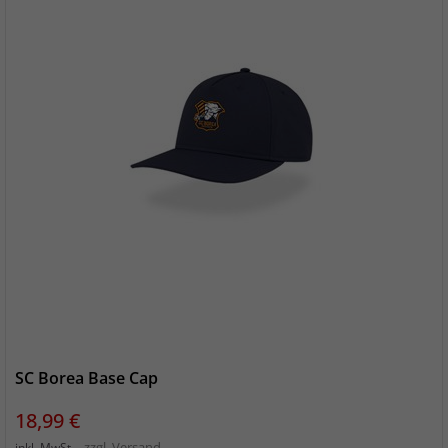
SC Borea Base Cap
Preis
18,99 €
zzgl. Versand
inkl. MwSt.