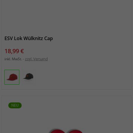
ESV Lok Wülknitz Cap
Preis
18,99 €
zzgl. Versand
inkl. MwSt.
NEU