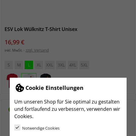
ESV Lok Wülknitz T-Shirt Unisex
Preis
16,99 €
zzgl. Versand
inkl. MwSt.
S
M
L
XL
XXL
3XL
4XL
5XL
Cookie Einstellungen
Um unseren Shop für Sie optimal zu gestalten
und fortlaufend zu verbessern, verwenden wir
NEU
Cookies.
Notwendige Cookies