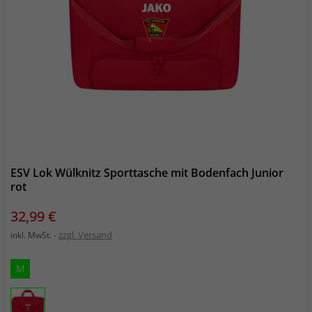
ESV Lok Wülknitz Sporttasche mit Bodenfach Junior
rot
Preis
32,99 €
zzgl. Versand
inkl. MwSt.
M