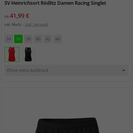
SV Heinrichsort Rödlitz Damen Racing Singlet
Preis
41,99 €
Ab
zzgl. Versand
inkl. MwSt.
34
36
38
40
42
44