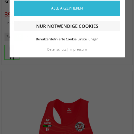
schwarz
ALLE AKZEPTIEREN
Preis
39,99 €
zzgl. Versand
inkl. MwSt.
NUR NOTWENDIGE COOKIES
34
36
38
40
42
44
Benutzerdefinierte Cookie Einstellungen
Datenschutz
Impressum