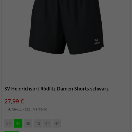
SV Heinrichsort Rödlitz Damen Shorts schwarz
Preis
27,99 €
zzgl. Versand
inkl. MwSt.
34
36
38
40
42
44