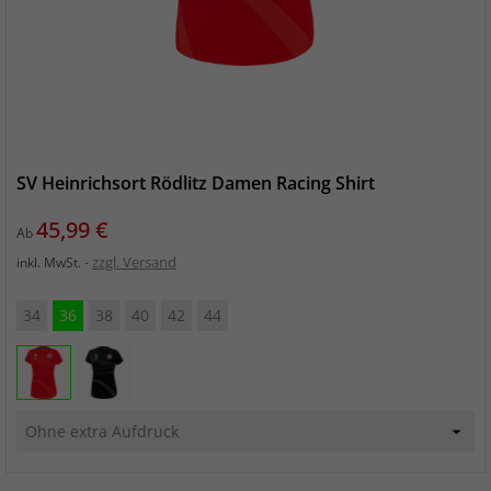
SV Heinrichsort Rödlitz Damen Racing Shirt
Preis
45,99 €
Ab
zzgl. Versand
inkl. MwSt.
34
36
38
40
42
44