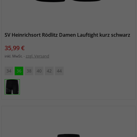
SV Heinrichsort Rödlitz Damen Lauftight kurz schwarz
Preis
35,99 €
zzgl. Versand
inkl. MwSt.
34
36
38
40
42
44