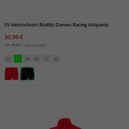
SV Heinrichsort Rödlitz Damen Racing Hotpants
Preis
30,99 €
zzgl. Versand
inkl. MwSt.
34
36
38
40
42
44