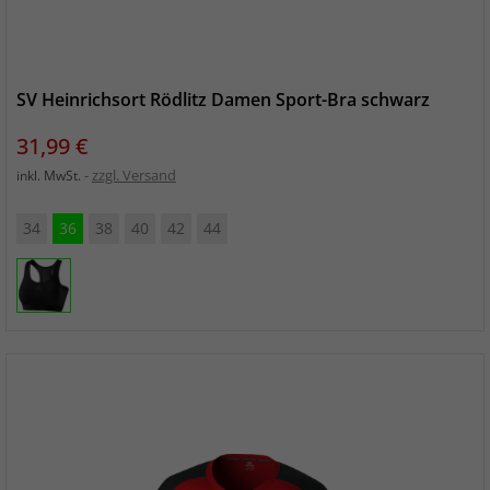
SV Heinrichsort Rödlitz Damen Sport-Bra schwarz
Preis
31,99 €
zzgl. Versand
inkl. MwSt.
34
36
38
40
42
44