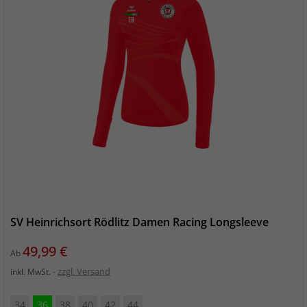
SV Heinrichsort Rödlitz Damen Racing Longsleeve
Preis
49,99 €
Ab
zzgl. Versand
inkl. MwSt.
34
36
38
40
42
44