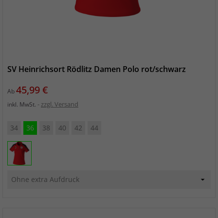
SV Heinrichsort Rödlitz Damen Polo rot/schwarz
Preis
45,99 €
Ab
zzgl. Versand
inkl. MwSt.
34
36
38
40
42
44