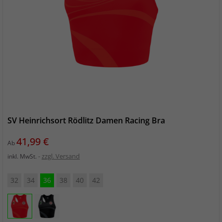
SV Heinrichsort Rödlitz Damen Racing Bra
Preis
41,99 €
Ab
zzgl. Versand
inkl. MwSt.
32
34
36
38
40
42