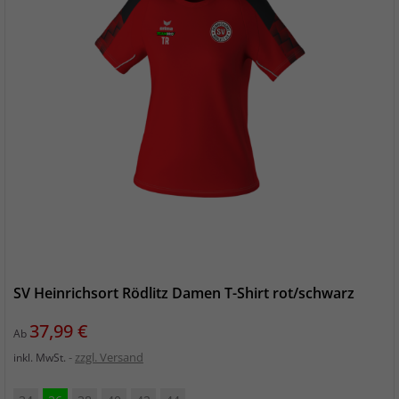
SV Heinrichsort Rödlitz Damen T-Shirt rot/schwarz
Preis
37,99 €
Ab
zzgl. Versand
inkl. MwSt.