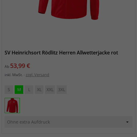
SV Heinrichsort Rödlitz Herren Allwetterjacke rot
Preis
53,99 €
Ab
zzgl. Versand
inkl. MwSt.
S
M
L
XL
XXL
3XL