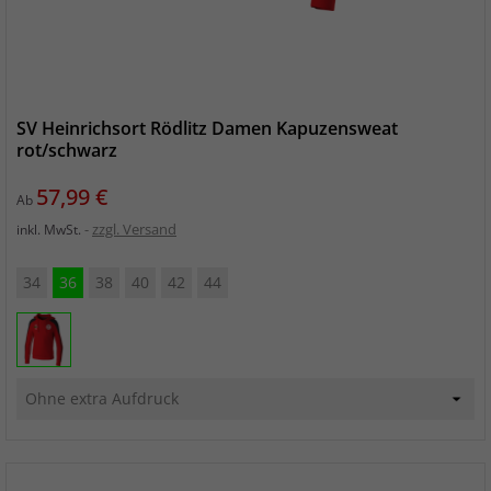
SV Heinrichsort Rödlitz Damen Kapuzensweat
rot/schwarz
Preis
57,99 €
Ab
zzgl. Versand
inkl. MwSt.
34
36
38
40
42
44