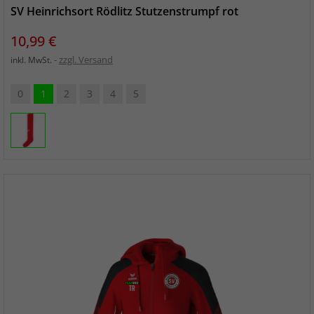
SV Heinrichsort Rödlitz Stutzenstrumpf rot
Preis
10,99 €
zzgl. Versand
inkl. MwSt.
0
1
2
3
4
5