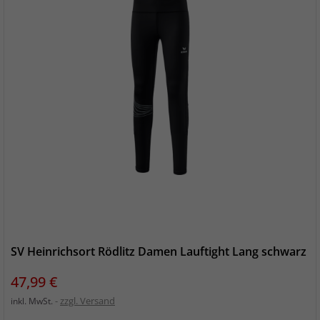
SV Heinrichsort Rödlitz Damen Lauftight Lang schwarz
Preis
47,99 €
zzgl. Versand
inkl. MwSt.