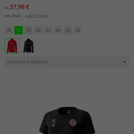
Preis
57,99 €
Ab
zzgl. Versand
inkl. MwSt.
34
36
38
40
42
44
46
48