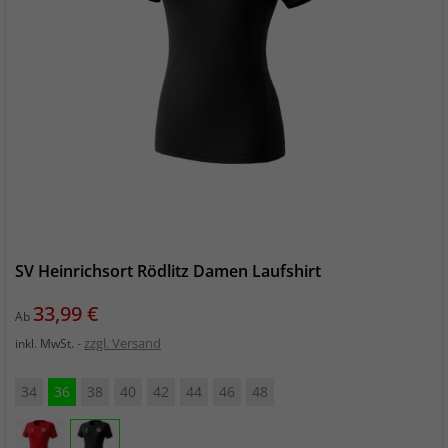
SV Heinrichsort Rödlitz Damen Laufshirt
Preis
33,99 €
Ab
zzgl. Versand
inkl. MwSt.
34
36
38
40
42
44
46
48