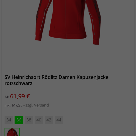
SV Heinrichsort Rödlitz Damen Kapuzenjacke
rot/schwarz
Preis
61,99 €
Ab
zzgl. Versand
inkl. MwSt.
34
36
38
40
42
44