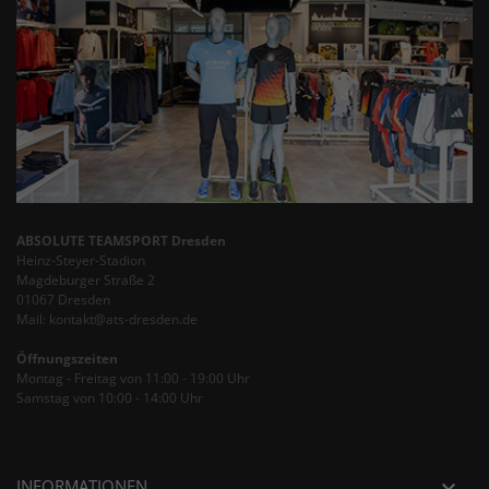
ABSOLUTE TEAMSPORT Dresden
Heinz-Steyer-Stadion
Magdeburger Straße 2
01067 Dresden
Mail: kontakt@ats-dresden.de
Öffnungszeiten
Montag - Freitag von 11:00 - 19:00 Uhr
Samstag von 10:00 - 14:00 Uhr
INFORMATIONEN
