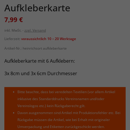
Aufkleberkarte
7,99 €
inkl. MwSt.
zzgl. Versand
Lieferzeit:
voraussichtlich 10 – 20 Werktage
Artikel-Nr.:
heinrichsort aufkleberkarte
Aufkleberkarte mit 6 Aufklebern:
3x 8cm und 3x 6cm Durchmesser
Bitte beachte, dass bei veredelten Textilien (vor allem Artikel
inklusive des Standarddrucks Vereinsnamen und/oder
Vereinslogos etc.) kein Rückgaberecht gilt.
Davon ausgenommen sind Artikel mit Produktionsfehler etc. Bei
Rückgabe müssen die Artikel, wie bei Erhalt mit originaler
Umverpackung und Etiketten zurückgeschickt werden.