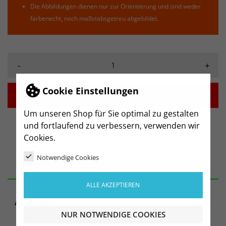
Die Abbildungen dienen nur zur Orientierung und sind weder
farbenecht, noch maßstabsgetreu abgebildet.
-
+
Cookie Einstellungen

IN DEN WARENKORB
Um unseren Shop für Sie optimal zu gestalten
und fortlaufend zu verbessern, verwenden wir
Cookies.
Notwendige Cookies
ARTIKELDETAILS
ALLE AKZEPTIEREN
Artikel-Nr.
heinrichsort aufkleberkarte
NUR NOTWENDIGE COOKIES