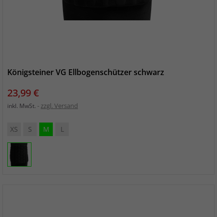
Königsteiner VG Ellbogenschützer schwarz
Preis
23,99 €
zzgl. Versand
inkl. MwSt.
XS
S
M
L