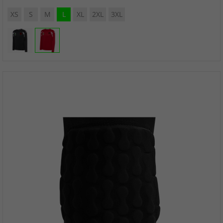
XS
S
M
L
XL
2XL
3XL