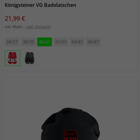
Königsteiner VG Badelatschen
Preis
21,99 €
zzgl. Versand
inkl. MwSt.
36/37
38/39
40/41
42/43
44/45
46/47