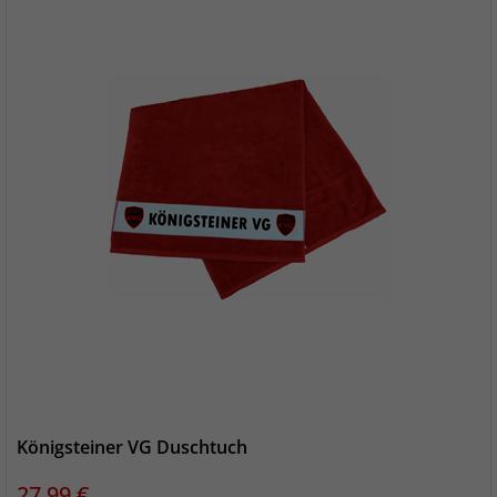
Königsteiner VG Duschtuch
Preis
27,99 €