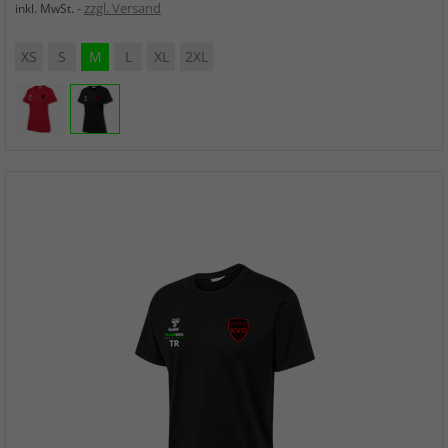
zzgl. Versand
inkl. MwSt.
XS
S
M
L
XL
2XL