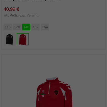
Preis
40,99 €
zzgl. Versand
inkl. MwSt.
116
128
140
152
164