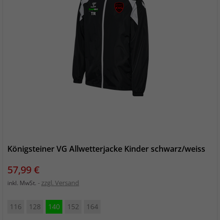
Königsteiner VG Allwetterjacke Kinder schwarz/weiss
Preis
57,99 €
zzgl. Versand
inkl. MwSt.
116
128
140
152
164