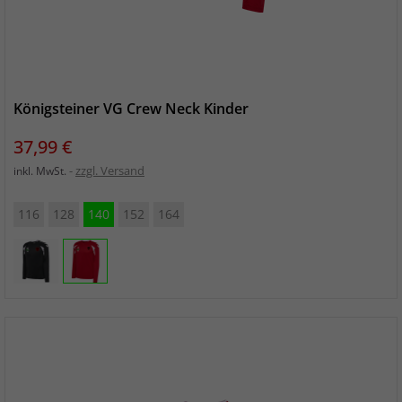
Königsteiner VG Crew Neck Kinder
Preis
37,99 €
zzgl. Versand
inkl. MwSt.
116
128
140
152
164