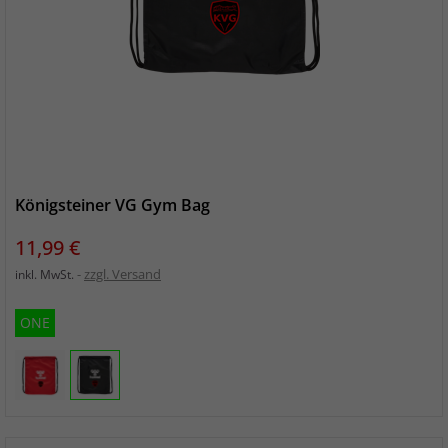
Königsteiner VG Gym Bag
Preis
11,99 €
zzgl. Versand
inkl. MwSt.
ONE