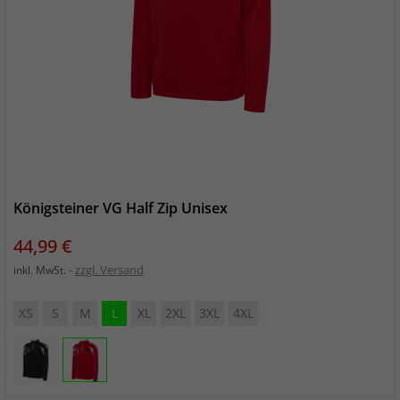
Königsteiner VG Half Zip Unisex
Preis
44,99 €
zzgl. Versand
inkl. MwSt.
XS
S
M
L
XL
2XL
3XL
4XL