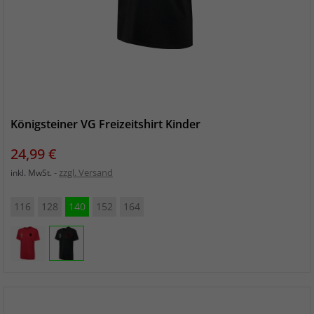
Königsteiner VG Freizeitshirt Kinder
Preis
24,99 €
zzgl. Versand
inkl. MwSt.
116
128
140
152
164