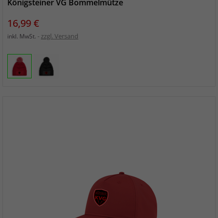
Königsteiner VG Bommelmütze
Preis
16,99 €
zzgl. Versand
inkl. MwSt.