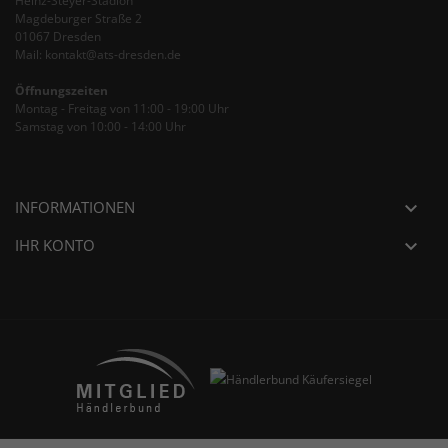
Heinz-Steyer-Stadion
Magdeburger Straße 2
01067 Dresden
Mail: kontakt@ats-dresden.de
Öffnungszeiten
Montag - Freitag von 11:00 - 19:00 Uhr
Samstag von 10:00 - 14:00 Uhr
INFORMATIONEN

IHR KONTO
