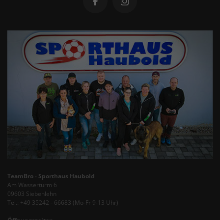
TeamBro - Sporthaus Haubold
Am Wasserturm 6
09603 Siebenlehn
Tel.: +49 35242 - 66683 (Mo-Fr 9-13 Uhr)