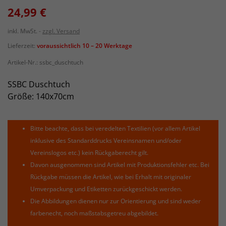
24,99 €
inkl. MwSt.
zzgl. Versand
Lieferzeit:
voraussichtlich 10 – 20 Werktage
Artikel-Nr.:
ssbc_duschtuch
SSBC Duschtuch
Größe: 140x70cm
Bitte beachte, dass bei veredelten Textilien (vor allem Artikel
inklusive des Standarddrucks Vereinsnamen und/oder
Vereinslogos etc.) kein Rückgaberecht gilt.
Davon ausgenommen sind Artikel mit Produktionsfehler etc. Bei
Rückgabe müssen die Artikel, wie bei Erhalt mit originaler
Umverpackung und Etiketten zurückgeschickt werden.
Die Abbildungen dienen nur zur Orientierung und sind weder
farbenecht, noch maßstabsgetreu abgebildet.