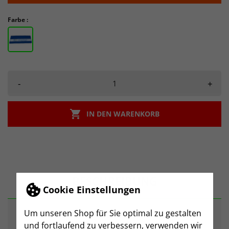
Farbe :
-
+

IN DEN WARENKORB
BESCHREIBUNG
Cookie Einstellungen
Um unseren Shop für Sie optimal zu gestalten
ARTIKELDETAILS
und fortlaufend zu verbessern, verwenden wir