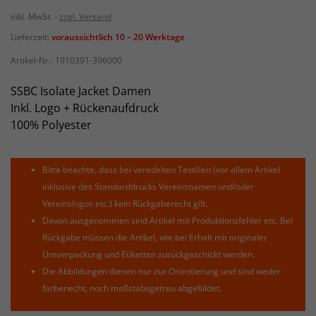
inkl. MwSt.
zzgl. Versand
Lieferzeit:
voraussichtlich 10 – 20 Werktage
Artikel-Nr.:
1910391-396000
SSBC Isolate Jacket Damen
Inkl. Logo + Rückenaufdruck
100% Polyester
Bitte beachte, dass bei veredelten Textilien (vor allem Artikel
inklusive des Standarddrucks Vereinsnamen und/oder
Vereinslogos etc.) kein Rückgaberecht gilt.
Davon ausgenommen sind Artikel mit Produktionsfehler etc. Bei
Rückgabe müssen die Artikel, wie bei Erhalt mit originaler
Umverpackung und Etiketten zurückgeschickt werden.
Die Abbildungen dienen nur zur Orientierung und sind weder
farbenecht, noch maßstabsgetreu abgebildet.