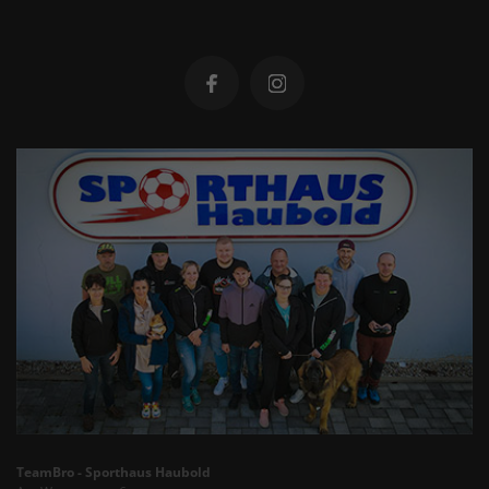
TeamBro - Sporthaus Haubold