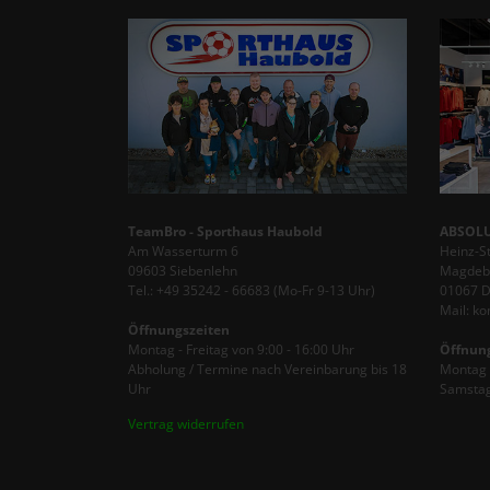
TeamBro - Sporthaus Haubold
ABSOLU
Am Wasserturm 6
Heinz-S
09603 Siebenlehn
Magdebu
Tel.: +49 35242 - 66683 (Mo-Fr 9-13 Uhr)
01067 
Mail: k
Öffnungszeiten
Montag - Freitag von 9:00 - 16:00 Uhr
Öffnun
Abholung / Termine nach Vereinbarung bis 18
Montag -
Uhr
Samstag
Vertrag widerrufen