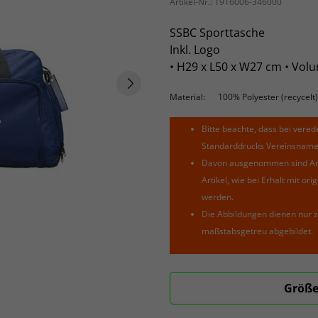
Artikel-Nr.:
1916006-346000
SSBC Sporttasche
Inkl. Logo
• H29 x L50 x W27 cm • Volu
Material:
100% Polyester (recycelt)
Bitte beachte, dass bei verede
Standarddrucks Vereinsnamen 
Davon ausgenommen sind Arti
Artikel, wie bei Erhalt mit o
werden.
Die Abbildungen dienen nur z
maßstabsgetreu abgebildet.
Größe