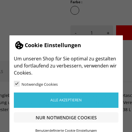
Farbe :
Club
Cobolt
-
+
Cookie Einstellungen
Um unseren Shop für Sie optimal zu gestalten
und fortlaufend zu verbessern, verwenden wir
LS
Cookies.
Notwendige Cookies
langlebige Ausrüstungs- und Reisetasche. Diese vielseitige Reiseta
ALLE AKZEPTIEREN
dung und Ausrüstung Platz findet. Perfekt für das Branding mit Ver
ster • Geeignet für Branding • H29 x L50 x W27 cm • Volumen: 38 L
NUR NOTWENDIGE COOKIES
Benutzerdefinierte Cookie Einstellungen