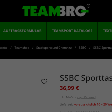
AUFTRAGSFORMULAR
TEAMSPORT KATALOGE
TEXT
tseite
Teamshop
Stadtsportbund Chemnitz
SSBC
SSBC Sportta
SSBC Sportta
36,99 €
inkl. MwSt.
zzgl. Versand
Lieferzeit:
voraussichtlich 10 – 20 W