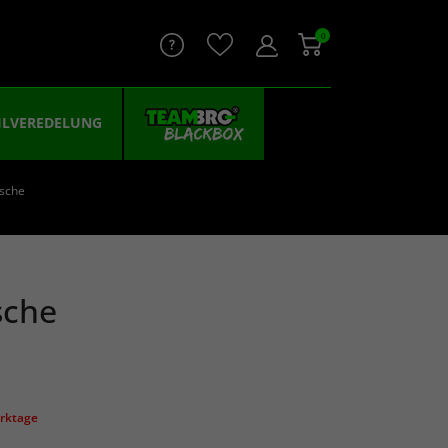
0
ILVEREDELUNG
sche
sche
erktage