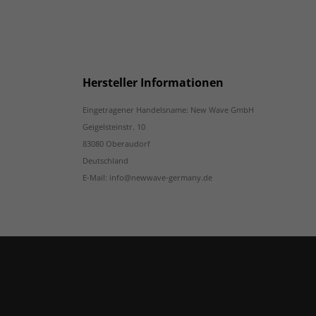
Hersteller Informationen
Eingetragener Handelsname: New Wave GmbH
Geigelsteinstr. 10
83080 Oberaudorf
Deutschland
E-Mail: info@newwave-germany.de