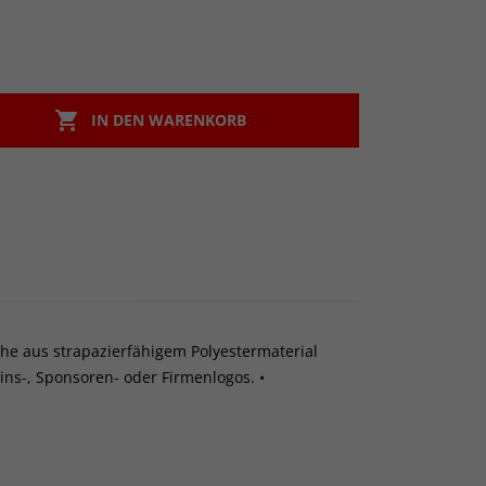

IN DEN WARENKORB
sche aus strapazierfähigem Polyestermaterial
eins-, Sponsoren- oder Firmenlogos. •