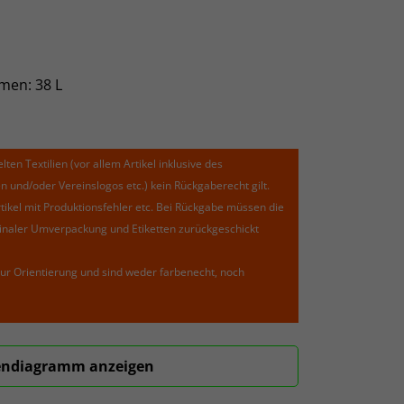
men: 38 L
lten Textilien (vor allem Artikel inklusive des
und/oder Vereinslogos etc.) kein Rückgaberecht gilt.
kel mit Produktionsfehler etc. Bei Rückgabe müssen die
riginaler Umverpackung und Etiketten zurückgeschickt
ur Orientierung und sind weder farbenecht, noch
ndiagramm anzeigen