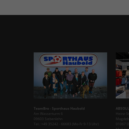
TeamBro - Sporthaus Haubold
ABSOLU
Am Wasserturm 6
Heinz-S
09603 Siebenlehn
Magdebu
Tel.: +49 35242 - 66683 (Mo-Fr 9-13 Uhr)
01067 