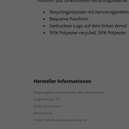
Poloshirt aus funktionellem Recyclingpolyest
Recyclingpolyester mit hervorragendem 
Bequeme Passform
Gedrucktes Logo auf dem linken Ärmel
50% Polyester-recycled, 50% Polyester
Hersteller Informationen
Eingetragener Handelsname: New Wave GmbH
Geigelsteinstr. 10
83080 Oberaudorf
Deutschland
E-Mail: info@newwave-germany.de