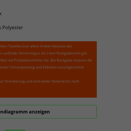
x
% Polyester
lten Textilien (vor allem Artikel inklusive des
und/oder Vereinslogos etc.) kein Rückgaberecht gilt.
kel mit Produktionsfehler etc. Bei Rückgabe müssen die
riginaler Umverpackung und Etiketten zurückgeschickt
ur Orientierung und sind weder farbenecht, noch
ndiagramm anzeigen