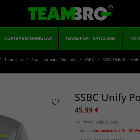
AUFTRAGSFORMULAR
TEAMSPORT KATALOGE
TEXT
Teamshop
Stadtsportbund Chemnitz
SSBC
SSBC Unify Polo Shir
SSBC Unify Po
45,99 €
inkl. MwSt.
zzgl. Versand
Lieferzeit:
voraussichtlich 10 – 20 W