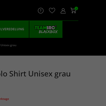
0
ILVEREDELUNG
t Unisex grau
lo Shirt Unisex grau
erktage