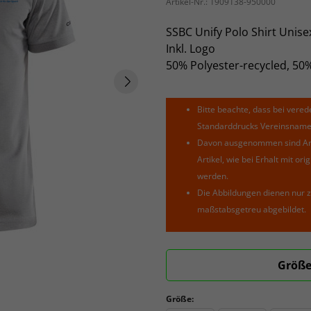
Artikel-Nr.:
1909138-950000
SSBC Unify Polo Shirt Unise
Inkl. Logo
50% Polyester-recycled, 50
Bitte beachte, dass bei verede
Standarddrucks Vereinsnamen 
Davon ausgenommen sind Arti
Artikel, wie bei Erhalt mit o
werden.
Die Abbildungen dienen nur z
maßstabsgetreu abgebildet.
Größe
Größe: