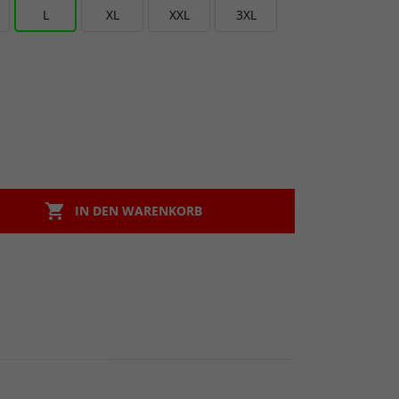
L
XL
XXL
3XL

IN DEN WARENKORB